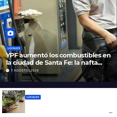
LOCALES
YPF aumentó los combustibles en
la ciudad de Santa Fe: la nafta
súper superó los $2.100 y llenar el
7 AGOSTO, 2026
tanque cuesta más de $94.000
LOCALES
Pullaro y empresarios viajan a Chile para
posicionar los puertos del sur de Santa Fe