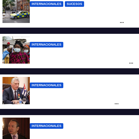
INTERNACIONALES
SUCESOS
Pánico en el centro de Londres: una
mujer atacó e hirió con unas tijeras a
cuatro hombres
INTERNACIONALES
Alarma mundial por el brote de Ébola en
África: temen que el virus esté mutando
tras superar los 4.000 casos
INTERNACIONALES
“Es un genocidio”: Díaz-Canel repudió el
bloqueo a Cuba, apuntó a Trump y
reclamó condenas internacionales
INTERNACIONALES
La Embajada de China en Argentina