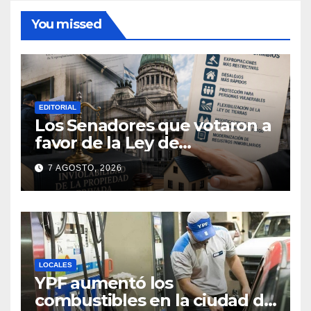
You missed
EDITORIAL
Los Senadores que votaron a
favor de la Ley de
extranjerización de tierras
7 AGOSTO, 2026
LOCALES
YPF aumentó los
combustibles en la ciudad de