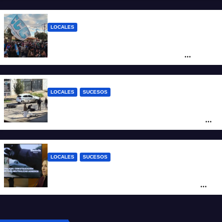
como salida para las exportaciones
mineras
LOCALES
Cortes y desvíos en el centro de Santa Fe
por una marcha de organizaciones
sociales y sindicales
LOCALES
SUCESOS
Violento choque entre un auto y una
moto en barrio Alvear: una mujer quedó
tendida sobre la calzada
LOCALES
SUCESOS
Con una pistola Taser, la Policía redujo a
un hombre que amenazaba a su padre
con un arma blanca en la ruta 168