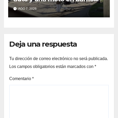
Alvear: una mujer quedó
AGO 7, 2026
tendida sobre la calzada
Deja una respuesta
Tu dirección de correo electrónico no será publicada.
Los campos obligatorios están marcados con
*
Comentario
*