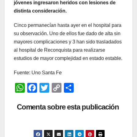
jóvenes ingresaron heridos con lesiones de
distinta consideración.
Cinco permanecían hasta ayer en el hospital para
su observación. Uno de ellos fue dado de alta sin
mayores complicaciones y 3 han sido trasladados
al hospital de Reconquista para realizarse
estudios de mayor complejidad en estado estable.
Fuente: Uno Santa Fe
W
F
T
C
C
h
a
wi
o
o
at
c
tt
p
m
Comenta sobre esta publicación
s
e
er
y
p
A
b
Li
ar
p
o
n
tir