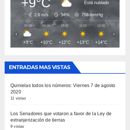
+9°C
Está nublado
2.6 m/s
94%
758
mmHg
08:00
09:00
10:00
11:00
12:00
13:00
‹
›
+9°C
+10°C
+12°C
+13°C
+14°C
+15°C
ENTRADAS MAS VISTAS
Quinielas todos los números: Viernes 7 de agosto
2020
11 vistas
Los Senadores que votaron a favor de la Ley de
extranjerización de tierras
9 vistas