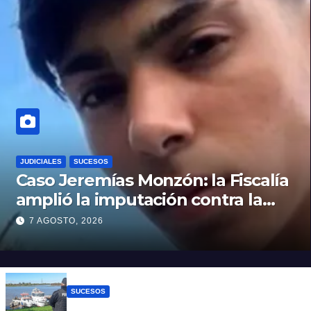
JUDICIALES
SUCESOS
Caso Jeremías Monzón: la Fiscalía
amplió la imputación contra la
menor acusada del crimen y la
7 AGOSTO, 2026
causa se encamina al juicio por
jurados
SUCESOS