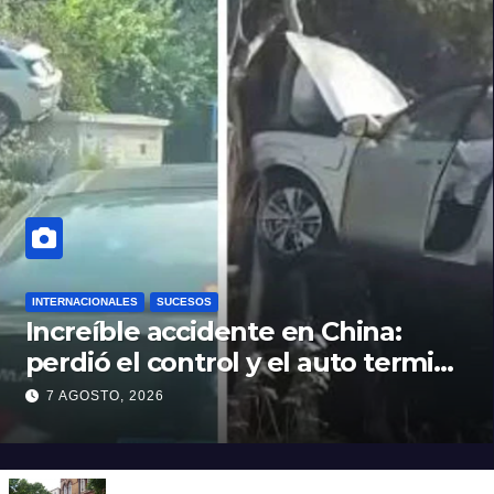
INTERNACIONALES
SUCESOS
Increíble accidente en China:
perdió el control y el auto terminó
incrustado en un árbol
7 AGOSTO, 2026