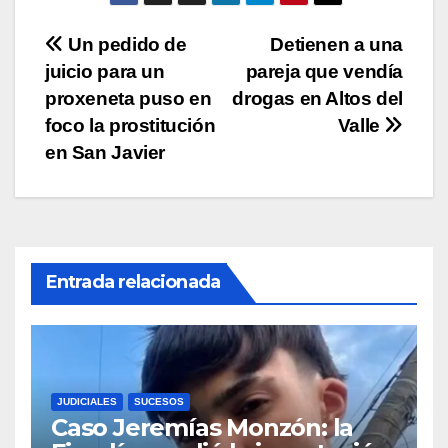
p
o
k
Navegación
Un pedido de
Detienen a una
k
juicio para un
pareja que vendía
de
proxeneta puso en
drogas en Altos del
entradas
foco la prostitución
Valle
en San Javier
Entrada relacionada
JUDICIALES
SUCESOS
Caso Jeremías Monzón: la