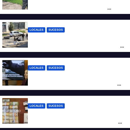
Triste confirmación: el cuerpo hallado a la
altura del club Náutico Sur es el de
Fernando Cappi, el kitesurfista buscado
intensamente
LOCALES
SUCESOS
Violento choque entre un auto y una
moto en barrio Alvear: una mujer quedó
tendida sobre la calzada
LOCALES
SUCESOS
Con una pistola Taser, la Policía redujo a
un hombre que amenazaba a su padre
con un arma blanca en la ruta 168
LOCALES
SUCESOS
Denunció a su inquilino por movimientos
sospechosos y la Policía secuestró más
de 700 gramos de cocaína