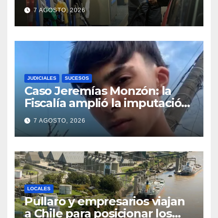
Santa Fe: la nafta súper
7 AGOSTO, 2026
superó los $2.100 y llenar el
tanque cuesta más de
$94.000
JUDICIALES
SUCESOS
Caso Jeremías Monzón: la
Fiscalía amplió la imputación
contra la menor acusada del
7 AGOSTO, 2026
crimen y la causa se
encamina al juicio por jurados
LOCALES
Pullaro y empresarios viajan
a Chile para posicionar los