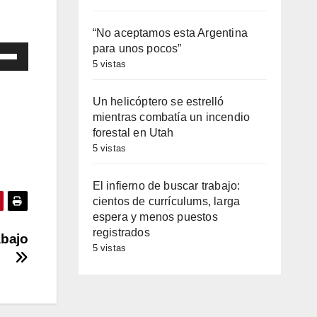
“No aceptamos esta Argentina
para unos pocos”
iza
5 vistas
las
Un helicóptero se estrelló
mientras combatía un incendio
cha
forestal en Utah
iba/abajo
5 vistas
a
entar
El infierno de buscar trabajo:
cientos de currículums, larga
espera y menos puestos
minuir
registrados
abajo
5 vistas
umen.