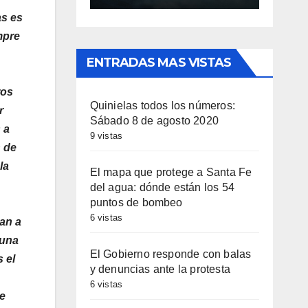
as es
mpre
ENTRADAS MAS VISTAS
ros
Quinielas todos los números:
r
Sábado 8 de agosto 2020
 a
9 vistas
n de
la
El mapa que protege a Santa Fe
del agua: dónde están los 54
puntos de bombeo
6 vistas
an a
 una
El Gobierno responde con balas
 el
y denuncias ante la protesta
6 vistas
ue