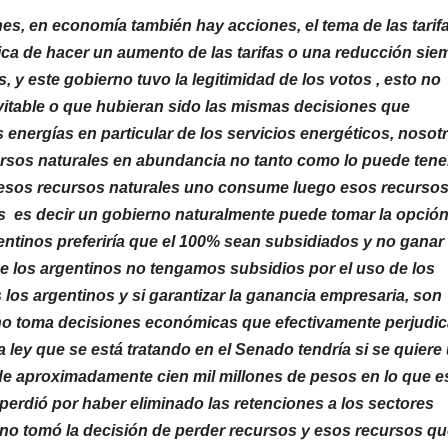
s, en economía también hay acciones, el tema de las tarif
tica de hacer un aumento de las tarifas o una reducción sie
, y este gobierno tuvo la legitimidad de los votos , esto no
vitable o que hubieran sido las mismas decisiones que
energías en particular de los servicios energéticos, nosot
rsos naturales en abundancia no tanto como lo puede tene
e esos recursos naturales uno consume luego esos recursos
país es decir un gobierno naturalmente puede tomar la opció
gentinos preferiría que el 100% sean subsidiados y no ganar 
e los argentinos no tengamos subsidios por el uso de los
los argentinos y si garantizar la ganancia empresaria, son
rno toma decisiones económicas que efectivamente perjudic
a ley que se está tratando en el Senado tendría si se quiere
de aproximadamente cien mil millones de pesos en lo que es
erdió por haber eliminado las retenciones a los sectores
no tomó la decisión de perder recursos y esos recursos q