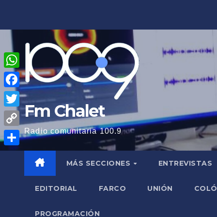
Saltar
al
contenido
W
h
F
Fm Chalet
a
a
T
t
c
w
Radio comunitaria 100.9
C
s
e
i
o
A
C
b
t
MÁS SECCIONES
ENTREVISTAS
p
p
o
o
t
y
p
m
o
EDITORIAL
FARCO
UNIÓN
COL
e
L
p
k
r
i
PROGRAMACIÓN
a