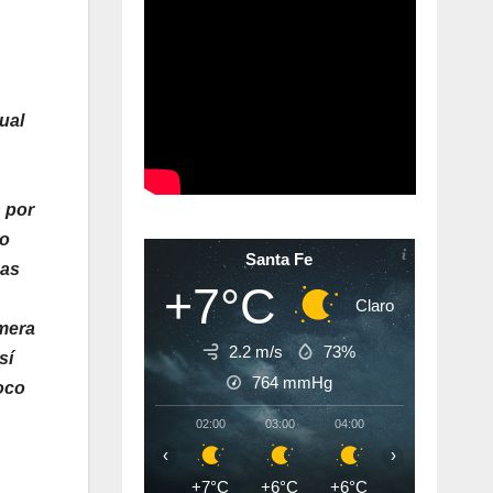
ual
n por
do
Santa Fe
sas
+7°C
Claro
imera
2.2 m/s
73%
sí
764
mmHg
oco
02:00
03:00
04:00
05:00
06:
‹
›
+7°C
+6°C
+6°C
+6°C
+5