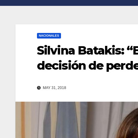
n
r
k
t
i
NACIONALES
r
Silvina Batakis: 
decisión de perde
MAY 31, 2018