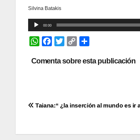
Silvina Batakis
Reproductor
00:00
de
W
F
T
C
C
audio
h
a
wi
o
o
at
c
tt
p
m
Comenta sobre esta publicación
s
e
er
y
p
A
b
Li
ar
p
o
n
tir
p
o
k
Navegación
Taiana:“ ¿la inserción al mundo es ir 
k
de
entradas