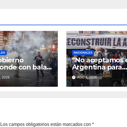
LES
NACIONALES
obierno
“No aceptamos 
onde con balas
Argentina para
nuncias ante la
unos pocos”
, 2026
AGO 8, 2026
esta
Los campos obligatorios están marcados con
*