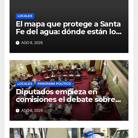
LOCALES
El mapa que protege a Santa
Fe del agua: dónde están los
54 puntos de bombeo
AGO 8, 2026
LOCALES
PANORAMA POLÍTICO
Diputados empieza en
comisiones el debate sobre
el sistema electoral de Santa
AGO 8, 2026
Fe