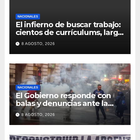
NACIONALES
El infierno de buscar trabajo:
cientos de currículums, larga
espera y menos puestos
8 AGOSTO, 2026
registrados
NACIONALES
El Gobierno responde con
balas y denuncias ante la
protesta
8 AGOSTO, 2026