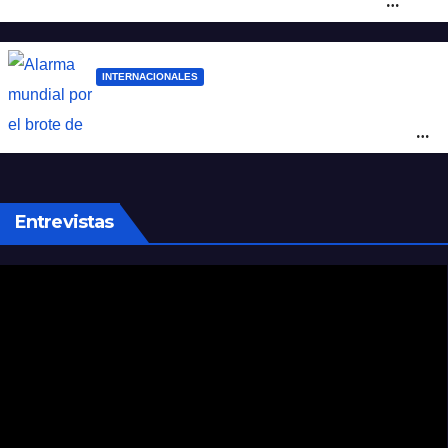
mujer atacó e hirió con unas tijeras a
cuatro hombres
INTERNACIONALES
Alarma mundial por el brote de Ébola en
África: temen que el virus esté mutando
tras superar los 4.000 casos
Entrevistas