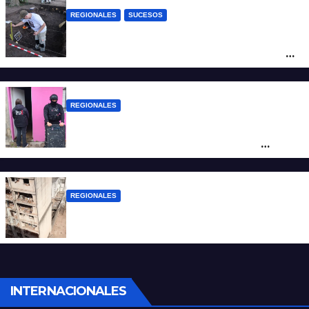
REGIONALES
SUCESOS
Hallaron los primeros restos humanos en
la investigación por la Masacre Indígena
de San Antonio de Obligado
REGIONALES
Detuvieron en Rosario a “Yaka”, buscado
por un homicidio y otros hechos de
violencia armada
REGIONALES
A 13 años de la tragedia de Salta 2141
INTERNACIONALES