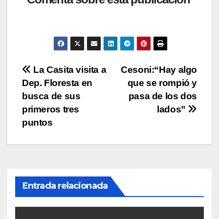
at
c
tt
p
m
s
e
er
y
p
A
b
Li
ar
p
o
n
tir
p
o
k
Navegación
La Casita visita a
Cesoni:“Hay algo
k
Dep. Floresta en
que se rompió y
de
busca de sus
pasa de los dos
entradas
primeros tres
lados”
puntos
Entrada relacionada