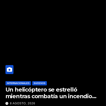
INTERNACIONALES
SUCESOS
Un helicóptero se estrelló
mientras combatía un incendio
forestal en Utah
8 AGOSTO, 2026