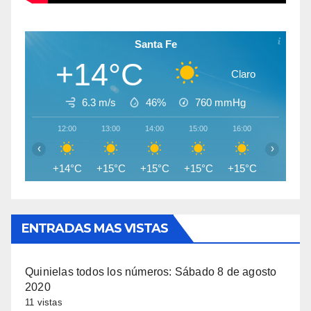
Santa Fe
+14°C
Claro
6.3 m/s
46%
760
mmHg
12:00
13:00
14:00
15:00
16:00
17:00
‹
›
+14°C
+15°C
+15°C
+15°C
+15°C
+14°C
ENTRADAS MAS VISTAS
Quinielas todos los números: Sábado 8 de agosto
2020
11 vistas