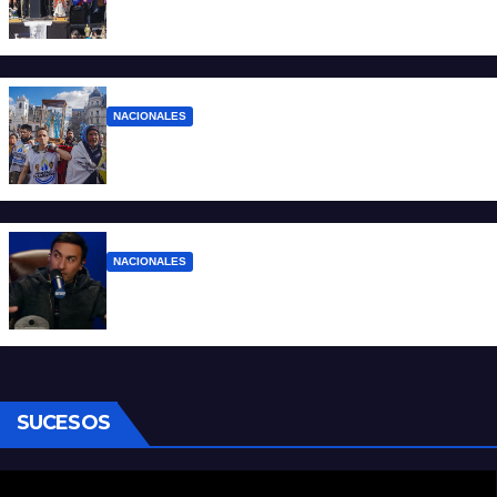
“No aceptamos esta Argentina para unos
pocos”
NACIONALES
Ruegos por el trabajo que falta y para el
que lo tiene, que el sueldo alcance
NACIONALES
Denuncian al conductor del streaming
Carajo por dichos discriminatorios
SUCESOS