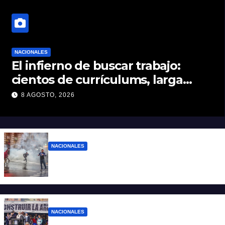
NACIONALES
El infierno de buscar trabajo:
cientos de currículums, larga
espera y menos puestos
8 AGOSTO, 2026
registrados
NACIONALES
El Gobierno responde con balas y
denuncias ante la protesta
NACIONALES