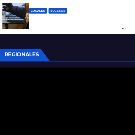
LOCALES
SUCESOS
Con una pistola Taser, la Policía redujo a
un hombre que amenazaba a su padre
con un arma blanca en la ruta 168
REGIONALES