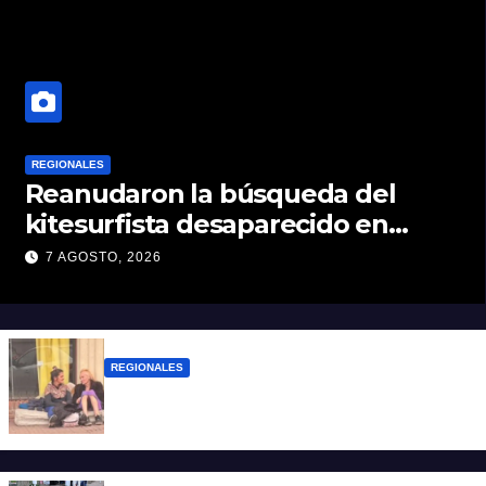
REGIONALES
Reanudaron la búsqueda del
kitesurfista desaparecido en
aguas de la Laguna Setúbal
7 AGOSTO, 2026
REGIONALES
Zulma Lobato fue encontrada en
situación de calle en Paraná