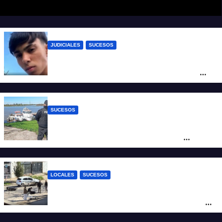
JUDICIALES
SUCESOS
Caso Jeremías Monzón: la Fiscalía amplió
la imputación contra la menor acusada
del crimen y la causa se encamina al
juicio por jurados
SUCESOS
Triste confirmación: el cuerpo hallado a la
altura del club Náutico Sur es el de
Fernando Cappi, el kitesurfista buscado
intensamente
LOCALES
SUCESOS
Violento choque entre un auto y una
moto en barrio Alvear: una mujer quedó
tendida sobre la calzada