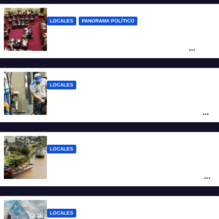
LOCALES
PANORAMA POLÍTICO
Diputados empieza en comisiones el
debate sobre el sistema electoral de
Santa Fe
LOCALES
YPF aumentó los combustibles en la
ciudad de Santa Fe: la nafta súper superó
los $2.100 y llenar el tanque cuesta más
de $94.000
LOCALES
Pullaro y empresarios viajan a Chile para
posicionar los puertos del sur de Santa Fe
como salida para las exportaciones
mineras
LOCALES