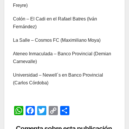
Freyre)
Colón – El Cadi en el Rafael Batres (Iván
Fernández)
La Salle – Cosmos FC (Maximiliano Moya)
Ateneo Inmaculada – Banco Provincial (Demian
Carnevalle)
Universidad – Newell´s en Banco Provincial
(Carlos Córdoba)
W
F
T
C
C
h
a
wi
o
o
Comenta sobre esta publicación