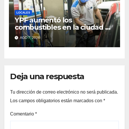
LOCALES
YPF aumentó los
combustibles en la ciudad de
Santa Fe: la nafta súper
AGO 7, 2026
superó los $2.100 y llenar el
tanque cuesta más de
$94.000
Deja una respuesta
Tu dirección de correo electrónico no será publicada.
Los campos obligatorios están marcados con
*
Comentario
*