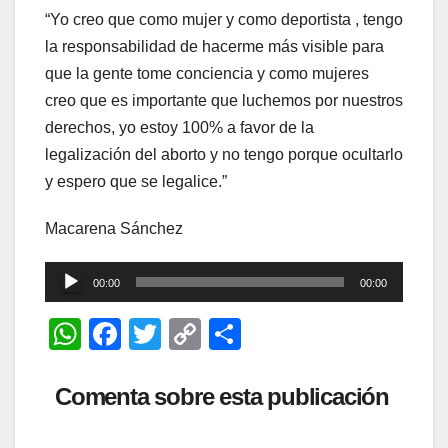
“Yo creo que como mujer y como deportista , tengo
la responsabilidad de hacerme más visible para
que la gente tome conciencia y como mujeres
creo que es importante que luchemos por nuestros
derechos, yo estoy 100% a favor de la
legalización del aborto y no tengo porque ocultarlo
y espero que se legalice.”
Macarena Sánchez
Reproductor
00:00
00:00
de
W
F
T
C
C
audio
h
a
wi
o
o
at
c
tt
p
m
Comenta sobre esta publicación
s
e
er
y
p