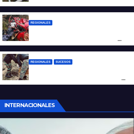
camioneta
REGIONALES
Ruta Nacional 14: dos muertos y dos
heridos graves tras un choque frontal
cerca de Santo Tomé
REGIONALES
SUCESOS
Hallan restos humanos en el norte
santafesino: investigan si pertenecen a
Rubén Solís
INTERNACIONALES