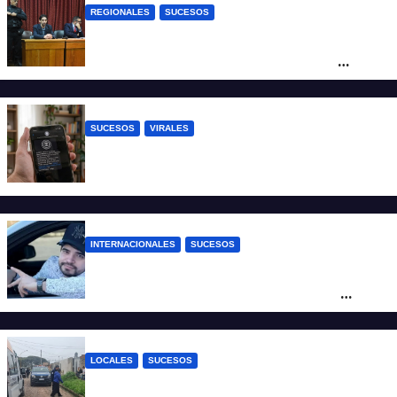
REGIONALES
SUCESOS
Exoneraron al docente de música del San
Roque condenado por abuso sexual
infantil
SUCESOS
VIRALES
Estafa virtual: advierten sobre un fraude
que usa la imagen del Banco Central
INTERNACIONALES
SUCESOS
Conmoción en México: un influencer fue
asesinado de un balazo durante una
transmisión en vivo
LOCALES
SUCESOS
Por maltrato de ancianos imputan al