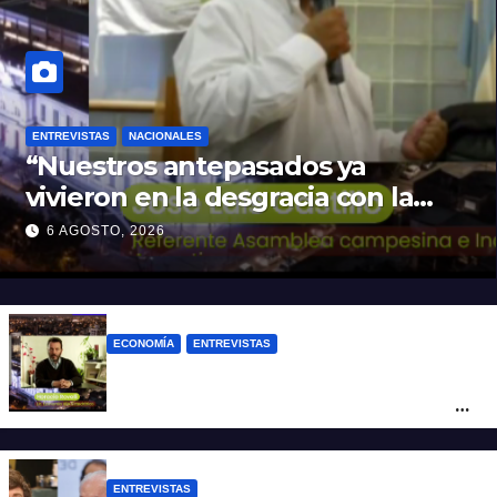
ENTREVISTAS
NACIONALES
“Nuestros antepasados ya
vivieron en la desgracia con la
Forestal algo que quizás se
6 AGOSTO, 2026
repita”
ECONOMÍA
ENTREVISTAS
Rovelli: “El superavit fiscal de Mieli es
ficticio pues debemos 480 mil millones
de dólares”
ENTREVISTAS