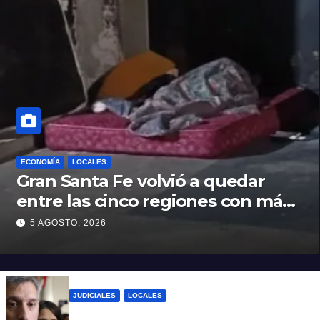
ECONOMÍA
LOCALES
Gran Santa Fe volvió a quedar
entre las cinco regiones con más
pobreza del país
5 AGOSTO, 2026
JUDICIALES
LOCALES
Reforma Previsional: Olivares indicó que