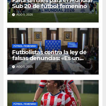
Falta un mes para el Mundial
Sub 20 de fútbol femenino
AGO 5, 2026
FÚTBOL FEMENINO
Futbolistas contra la ley de
falsas denuncias: «Es un
escudo para violentos»
AGO 5, 2026
FÚTBOL FEMENINO