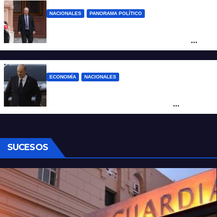
NACIONALES
PANORAMA POLÍTICO
Passalacqua anunció su rechazo a la ley
de tierras y confirma el giro crítico de
Milei de Misiones
ECONOMÍA
NACIONALES
Karina corrió a Sturzenegger de la
negociación por el practicaje y le
suspendió el decreto para levantar el paro
SUCESOS