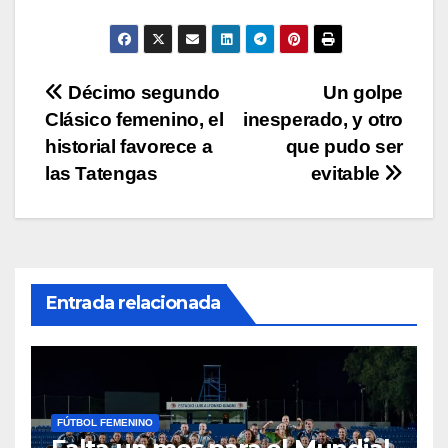
A
b
Li
ar
p
o
n
tir
p
o
k
Navegación
Décimo segundo
Un golpe
k
Clásico femenino, el
inesperado, y otro
de
historial favorece a
que pudo ser
entradas
las Tatengas
evitable
Entrada relacionada
FÚTBOL FEMENINO