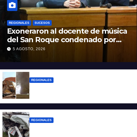
REGIONALES
SUCESOS
Exoneraron al docente de música
del San Roque condenado por
abuso sexual infantil
5 AGOSTO, 2026
REGIONALES
Asisten a las familias afectadas por el
tornado en Bernardo de Irigoyen
REGIONALES
Una mujer falleció tras ser embestida su