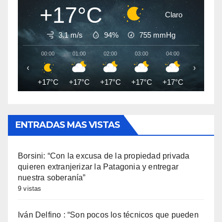
+17°C
Claro
3.1 m/s
94%
755
mmHg
00:00
01:00
02:00
03:00
04:00
05:00
‹
›
+17°C
+17°C
+17°C
+17°C
+17°C
+17°C
ENTRADAS MAS VISTAS
Borsini: “Con la excusa de la propiedad privada
quieren extranjerizar la Patagonia y entregar
nuestra soberanía”
9 vistas
Iván Delfino : “Son pocos los técnicos que pueden