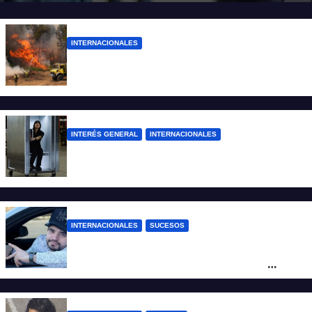
INTERNACIONALES
Más de 400 detenidos en Francia por los
incendios forestales
INTERÉS GENERAL
INTERNACIONALES
Una empresa japonesa creó una cabina
refrigerada para personas: cómo funciona
INTERNACIONALES
SUCESOS
Conmoción en México: un influencer fue
asesinado de un balazo durante una
transmisión en vivo