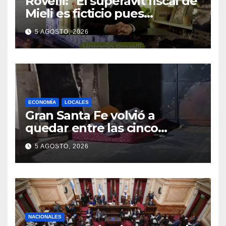
Rovelli: “El superavit fiscal de
Mieli es ficticio pues
debemos 480 mil millones de
5 AGOSTO, 2026
dólares”
ECONOMÍA
LOCALES
Gran Santa Fe volvió a
quedar entre las cinco
regiones con más pobreza
5 AGOSTO, 2026
del país
NACIONALES