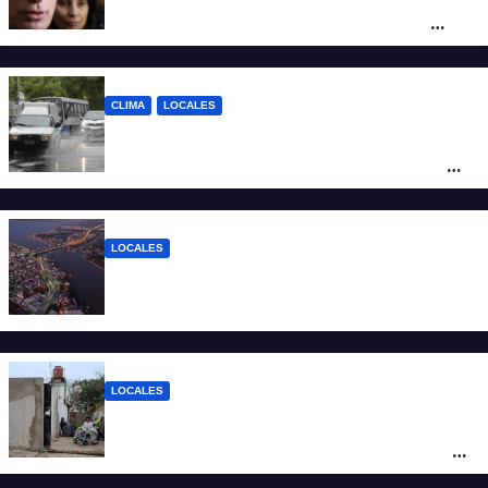
el fallo de la Justicia tiene un impacto
ético y ratificó que la Provincia apelará
ante la Corte Nacional
CLIMA
LOCALES
Alerta naranja por tormentas y fuertes
vientos en Santa Fe: anuncian ráfagas de
hasta 90 km/h, granizo y un brusco
descenso de temperatura
LOCALES
Todo lo que tenés que saber antes de
salir de casa este miércoles 5 de agosto
LOCALES
“Polenta, hambre y amenazas”: cómo era
la vida dentro del geriátrico investigado
por la Justicia