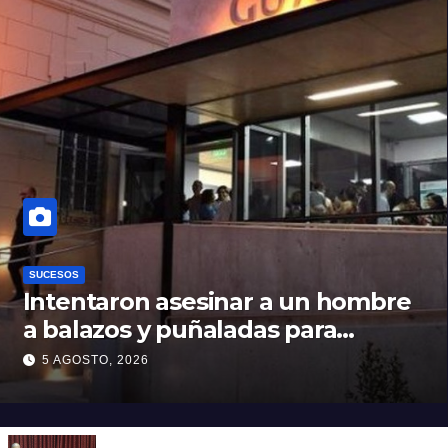
SUCESOS
Intentaron asesinar a un hombre
a balazos y puñaladas para
robarle su moto en barrio Santa
5 AGOSTO, 2026
Rosa de Lima