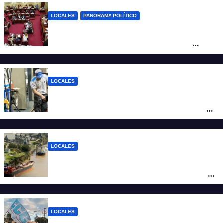
LOCALES
PANORAMA POLÍTICO
Diputados empieza en comisiones el
debate sobre el sistema electoral de
Santa Fe
LOCALES
YPF aumentó los combustibles en la
ciudad de Santa Fe: la nafta súper superó
los $2.100 y llenar el tanque cuesta más
de $94.000
LOCALES
Pullaro y empresarios viajan a Chile para
posicionar los puertos del sur de Santa Fe
como salida para las exportaciones
mineras
LOCALES