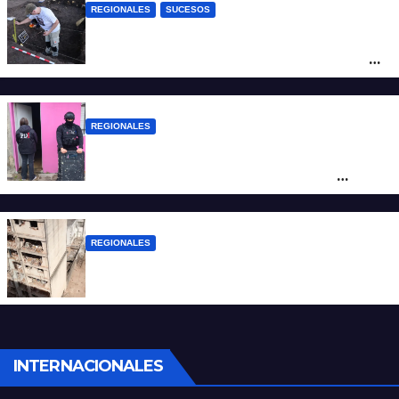
REGIONALES
SUCESOS
Hallaron los primeros restos humanos en
la investigación por la Masacre Indígena
de San Antonio de Obligado
REGIONALES
Detuvieron en Rosario a “Yaka”, buscado
por un homicidio y otros hechos de
violencia armada
REGIONALES
A 13 años de la tragedia de Salta 2141
INTERNACIONALES