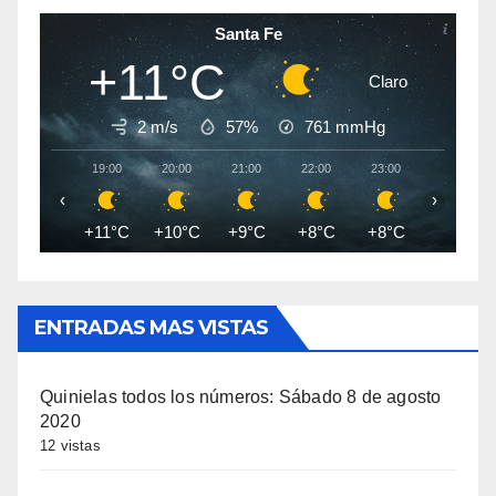
Santa Fe
+11°C
Claro
2 m/s
57%
761
mmHg
19:00
20:00
21:00
22:00
23:00
00:00
‹
›
+11°C
+10°C
+9°C
+8°C
+8°C
+8°C
ENTRADAS MAS VISTAS
Quinielas todos los números: Sábado 8 de agosto
2020
12 vistas