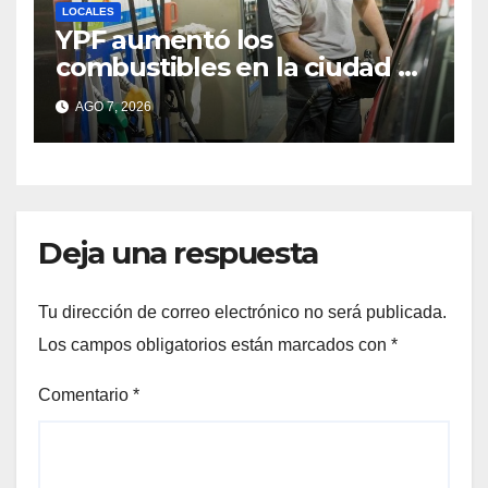
LOCALES
YPF aumentó los
combustibles en la ciudad de
Santa Fe: la nafta súper
AGO 7, 2026
superó los $2.100 y llenar el
tanque cuesta más de
$94.000
Deja una respuesta
Tu dirección de correo electrónico no será publicada.
Los campos obligatorios están marcados con
*
Comentario
*