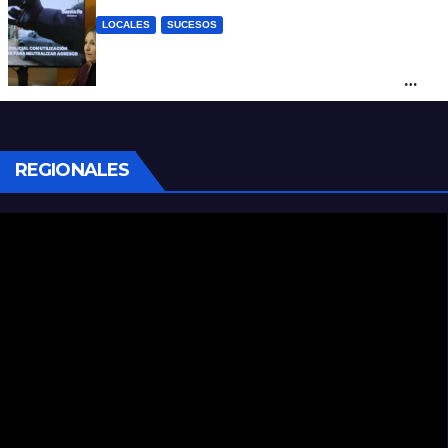
LOCALES
SUCESOS
Con una pistola Taser, la Policía redujo a
un hombre que amenazaba a su padre
con un arma blanca en la ruta 168
REGIONALES