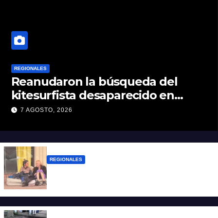
REGIONALES
Reanudaron la búsqueda del
kitesurfista desaparecido en
aguas de la Laguna Setúbal
7 AGOSTO, 2026
REGIONALES
Zulma Lobato fue encontrada en
situación de calle en Paraná