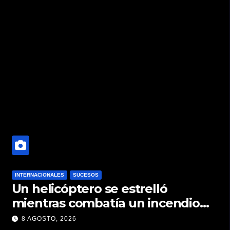
INTERNACIONALES
SUCESOS
Un helicóptero se estrelló
mientras combatía un incendio
forestal en Utah
8 AGOSTO, 2026