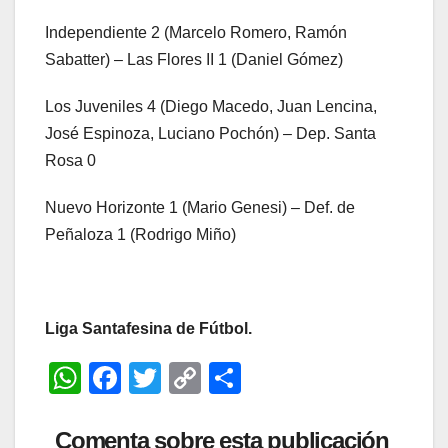
Independiente 2 (Marcelo Romero, Ramón
Sabatter) – Las Flores II 1 (Daniel Gómez)
Los Juveniles 4 (Diego Macedo, Juan Lencina,
José Espinoza, Luciano Pochón) – Dep. Santa
Rosa 0
Nuevo Horizonte 1 (Mario Genesi) – Def. de
Peñaloza 1 (Rodrigo Miño)
Liga Santafesina de Fútbol.
W
F
T
C
C
h
a
wi
o
o
at
c
tt
p
m
Comenta sobre esta publicación