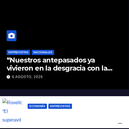
ENTREVISTAS
NACIONALES
“Nuestros antepasados ya
vivieron en la desgracia con la
Forestal algo que quizás se
6 AGOSTO, 2026
repita”
ECONOMÍA
ENTREVISTAS
Rovelli: “El superavit fiscal de Mieli es
ficticio pues debemos 480 mil millones