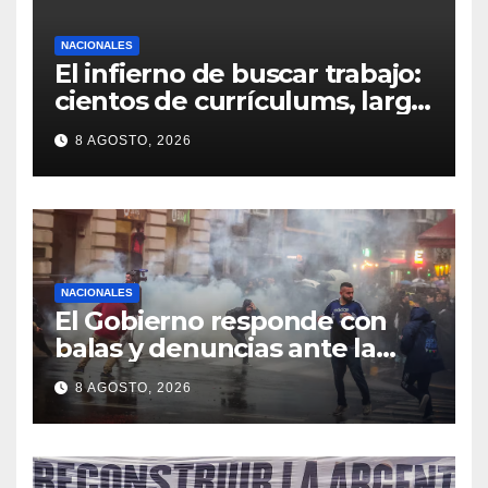
NACIONALES
El infierno de buscar trabajo:
cientos de currículums, larga
espera y menos puestos
8 AGOSTO, 2026
registrados
NACIONALES
El Gobierno responde con
balas y denuncias ante la
protesta
8 AGOSTO, 2026