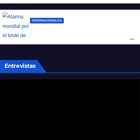
cuatro hombres
INTERNACIONALES
Alarma mundial por el brote de Ébola en
África: temen que el virus esté mutando
tras superar los 4.000 casos
Entrevistas