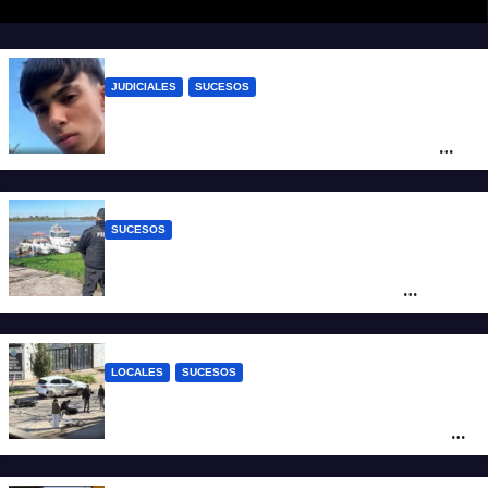
JUDICIALES
SUCESOS
Caso Jeremías Monzón: la Fiscalía amplió
la imputación contra la menor acusada
del crimen y la causa se encamina al
juicio por jurados
SUCESOS
Triste confirmación: el cuerpo hallado a la
altura del club Náutico Sur es el de
Fernando Cappi, el kitesurfista buscado
intensamente
LOCALES
SUCESOS
Violento choque entre un auto y una
moto en barrio Alvear: una mujer quedó
tendida sobre la calzada