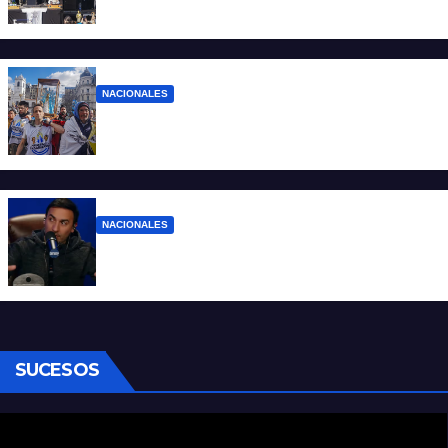
pocos”
NACIONALES
Ruegos por el trabajo que falta y para el
que lo tiene, que el sueldo alcance
NACIONALES
Denuncian al conductor del streaming
Carajo por dichos discriminatorios
SUCESOS