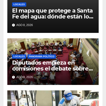
LOCALES
El mapa que protege a Santa
Fe del agua: dónde están los
54 puntos de bombeo
AGO 8, 2026
LOCALES
PANORAMA POLÍTICO
Diputados empieza en
comisiones el debate sobre
el sistema electoral de Santa
AGO 8, 2026
Fe