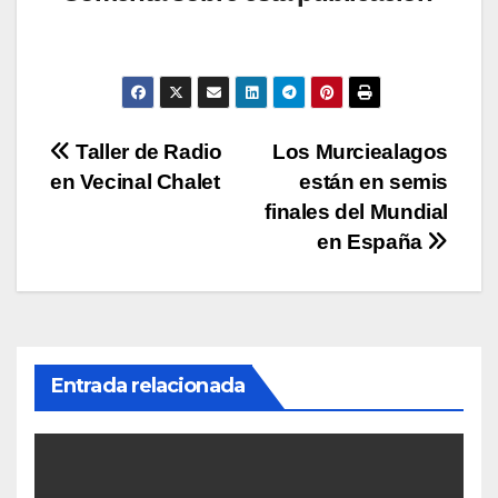
s
e
er
y
p
A
b
Li
ar
p
o
n
tir
p
o
k
Navegación
Taller de Radio
Los Murciealagos
k
en Vecinal Chalet
están en semis
de
finales del Mundial
entradas
en España
Entrada relacionada