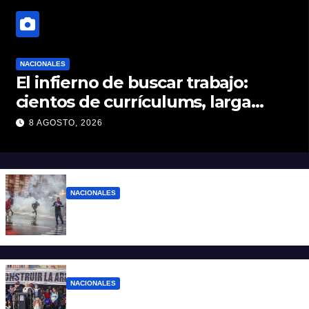
NACIONALES
El infierno de buscar trabajo:
cientos de currículums, larga
espera y menos puestos
8 AGOSTO, 2026
registrados
NACIONALES
El Gobierno responde con balas y
denuncias ante la protesta
NACIONALES
“No aceptamos esta Argentina para unos