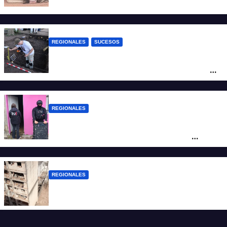
situación de calle en Paraná
REGIONALES
SUCESOS
Hallaron los primeros restos humanos en
la investigación por la Masacre Indígena
de San Antonio de Obligado
REGIONALES
Detuvieron en Rosario a “Yaka”, buscado
por un homicidio y otros hechos de
violencia armada
REGIONALES
A 13 años de la tragedia de Salta 2141