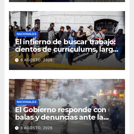
NACIONALES
El infierno de buscar trabajo:
cientos de currículums, larga
espera y menos puestos
8 AGOSTO, 2026
registrados
NACIONALES
El Gobierno responde con
balas y denuncias ante la
protesta
8 AGOSTO, 2026