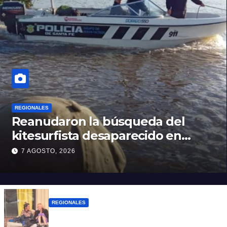
REGIONALES
Reanudaron la búsqueda del
kitesurfista desaparecido en
aguas de la Laguna Setúbal
7 AGOSTO, 2026
REGIONALES
Zulma Lobato fue encontrada en