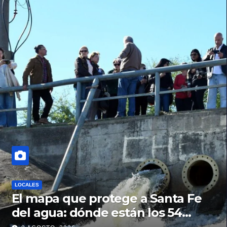
LOCALES
El mapa que protege a Santa Fe
del agua: dónde están los 54
puntos de bombeo