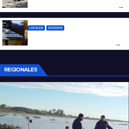
moto en barrio Alvear: una mujer quedó
tendida sobre la calzada
LOCALES
SUCESOS
Con una pistola Taser, la Policía redujo a
un hombre que amenazaba a su padre
con un arma blanca en la ruta 168
REGIONALES