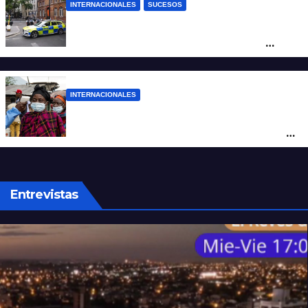
INTERNACIONALES
SUCESOS
Pánico en el centro de Londres: una
mujer atacó e hirió con unas tijeras a
cuatro hombres
INTERNACIONALES
Alarma mundial por el brote de Ébola en
África: temen que el virus esté mutando
tras superar los 4.000 casos
Entrevistas