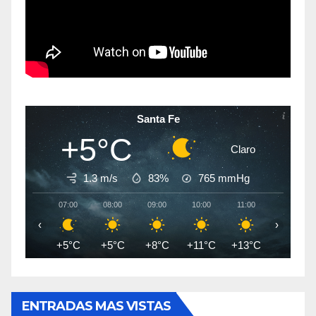
Santa Fe
+5°C
Claro
1.3 m/s
83%
765
mmHg
07:00
08:00
09:00
10:00
11:00
12:00
‹
›
+5°C
+5°C
+8°C
+11°C
+13°C
+14°C
ENTRADAS MAS VISTAS