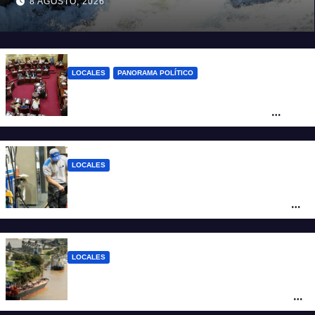
8 AGOSTO, 2026
LOCALES
PANORAMA POLÍTICO
Diputados empieza en comisiones el
debate sobre el sistema electoral de
Santa Fe
LOCALES
YPF aumentó los combustibles en la
ciudad de Santa Fe: la nafta súper superó
los $2.100 y llenar el tanque cuesta más
de $94.000
LOCALES
Pullaro y empresarios viajan a Chile para
posicionar los puertos del sur de Santa Fe
como salida para las exportaciones