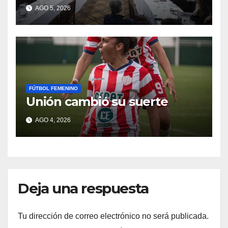
escudo para violentos»
AGO 5, 2026
FÚTBOL FEMENINO
Unión cambió su suerte
AGO 4, 2026
Deja una respuesta
Tu dirección de correo electrónico no será publicada.