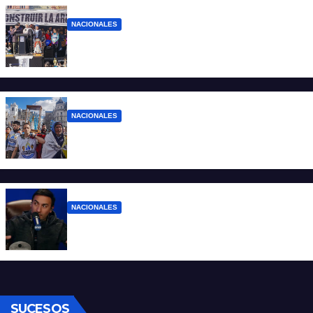
NACIONALES
“No aceptamos esta Argentina para unos
pocos”
NACIONALES
Ruegos por el trabajo que falta y para el
que lo tiene, que el sueldo alcance
NACIONALES
Denuncian al conductor del streaming
Carajo por dichos discriminatorios
SUCESOS