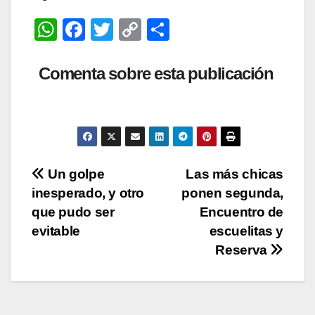
W
F
T
C
C
h
a
wi
o
o
at
c
tt
p
m
Comenta sobre esta publicación
s
e
er
y
p
A
b
Li
ar
p
o
n
tir
p
o
k
Navegación
Un golpe
Las más chicas
k
inesperado, y otro
ponen segunda,
de
que pudo ser
Encuentro de
entradas
evitable
escuelitas y
Reserva