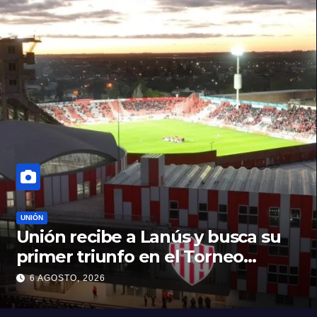
UNIÓN
Unión recibe a Lanús y busca su
primer triunfo en el Torneo
Clausura: seguí el minuto a
6 AGOSTO, 2026
minuto