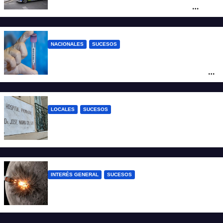
mujer atacó e hirió con unas tijeras a
cuatro hombres
NACIONALES
SUCESOS
Un argentino contrajo hantavirus durante
un viaje por Europa y permanece aislado
en España
LOCALES
SUCESOS
Un joven fue baleado tras una discusión
en un partido de fútbol en Colastiné Norte
INTERÉS GENERAL
SUCESOS
La NASA confirmó que un cohete de
SpaceX impactó en la Luna