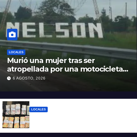
LOCALES
Murió una mujer tras ser
atropellada por una motocicleta
en Nelson
6 AGOSTO, 2026
LOCALES
Detuvieron a un joven de 22 años con 700
gramos de cocaína