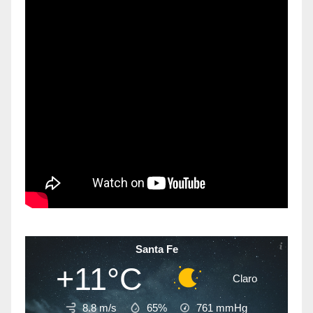
Santa Fe
+11°C
Claro
8.8 m/s
65%
761
mmHg