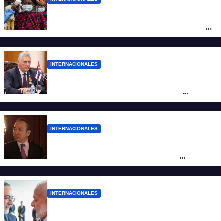
Alarma mundial por el brote de Ébola en
África: temen que el virus esté mutando
tras superar los 4.000 casos
INTERNACIONALES
“Es un genocidio”: Díaz-Canel repudió el
bloqueo a Cuba, apuntó a Trump y
reclamó condenas internacionales
INTERNACIONALES
La Embajada de China en Argentina
apuntó contra Estados Unidos por
“obstrucción”
INTERNACIONALES
El presidente Lula ordenó retirar a su
embajador en Argentina