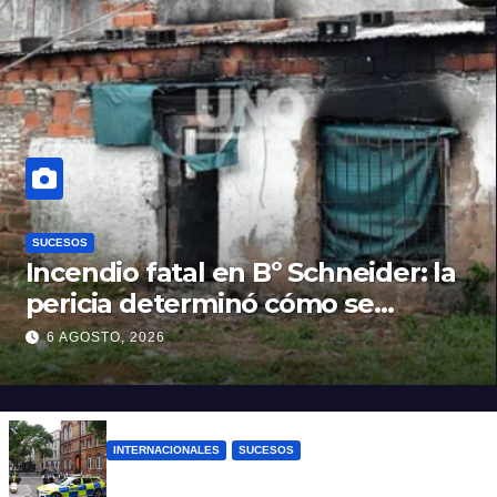
SUCESOS
Incendio fatal en Bº Schneider: la
pericia determinó cómo se
originó el fuego que le costó la
6 AGOSTO, 2026
vida a un niño de 4 años
INTERNACIONALES
SUCESOS
Pánico en el centro de Londres: una