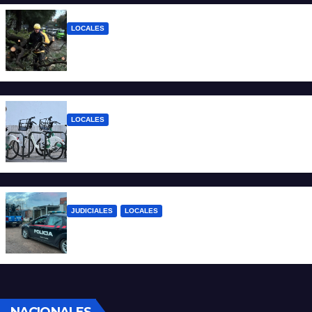
LOCALES
El temporal dejó 59 reclamos en Santa Fe
y continúan los operativos municipales
LOCALES
Santa Fe: la bici pública ya supera los 670
mil viajes y suma nuevas estaciones
JUDICIALES
LOCALES
Detuvieron a un joven por tentativa de
homicidio en barrio 12 de Octubre
NACIONALES