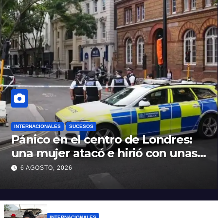
INTERNACIONALES
SUCESOS
Pánico en el centro de Londres:
una mujer atacó e hirió con unas
tijeras a cuatro hombres
6 AGOSTO, 2026
INTERNACIONALES