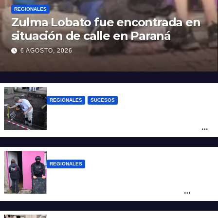
REGIONALES
Zulma Lobato fue encontrada en
situación de calle en Paraná
6 AGOSTO, 2026
REGIONALES
SUCESOS
Hallaron los primeros restos humanos en
la investigación por la Masacre Indígena
de San Antonio de Obligado
REGIONALES
Detuvieron en Rosario a “Yaka”, buscado
por un homicidio y otros hechos de
violencia armada