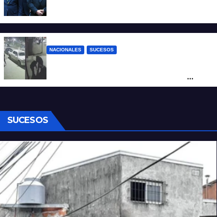
Milei contra Lula: “Fue una intervención
inédita en la política brasileña”
NACIONALES
SUCESOS
Neuquén: policías golpearon brutalmente
a un joven a la salida de un boliche y
quedaron filmados
SUCESOS