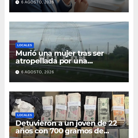
6 AGOSTO, 2026
en formato vertical
LOCALES
Murió una mujer tras ser
atropellada por una
motocicleta en Nelson
6 AGOSTO, 2026
LOCALES
Detuvieron a un joven de 22
años con 700 gramos de