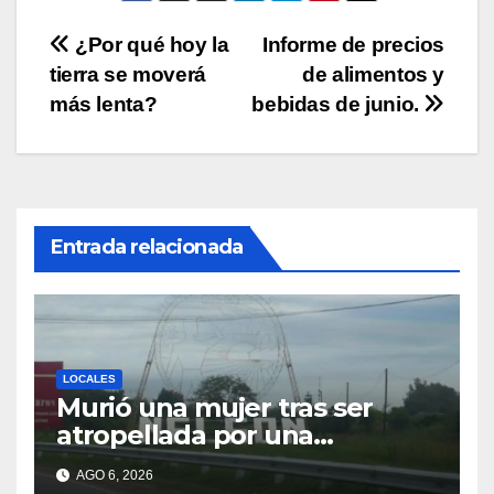
p
o
k
Navegación
¿Por qué hoy la
Informe de precios
k
tierra se moverá
de alimentos y
de
más lenta?
bebidas de junio.
entradas
Entrada relacionada
LOCALES
Murió una mujer tras ser
atropellada por una
motocicleta en Nelson
AGO 6, 2026