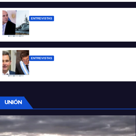
ENTREVISTAS
Carmona: “Es un hecho muy grave pero
lamentablemente no es aislado”
ENTREVISTAS
Manili: “Por detrás de esta ley hay
desprolijidades y por debajo negocios”
UNIÓN