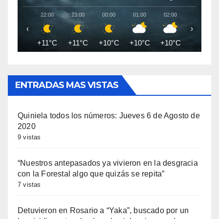
22:00
23:00
00:00
01:00
02:00
03:00
‹
›
+11°C
+11°C
+10°C
+10°C
+10°C
+9°C
ENTRADAS MAS VISTAS
Quiniela todos los números: Jueves 6 de Agosto de
2020
9 vistas
“Nuestros antepasados ya vivieron en la desgracia
con la Forestal algo que quizás se repita”
7 vistas
Detuvieron en Rosario a “Yaka”, buscado por un