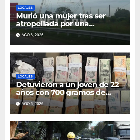
LOCALES
Murió una mujer tras ser
atropellada por una
motocicleta en Nelson
AGO 6, 2026
LOCALES
Detuvieron a un joven de 22
años con 700 gramos de
cocaína
AGO 6, 2026