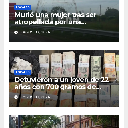
LOCALES
Murió una mujer tras ser
atropellada por una
motocicleta en Nelson
6 AGOSTO, 2026
LOCALES
Detuvieron a un joven de 22
años con 700 gramos de
cocaína
6 AGOSTO, 2026