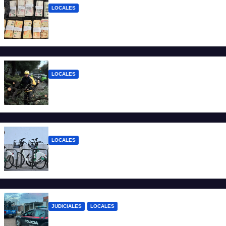
LOCALES
Detuvieron a un joven de 22 años con 700
gramos de cocaína
LOCALES
El temporal dejó 59 reclamos en Santa Fe
y continúan los operativos municipales
LOCALES
Santa Fe: la bici pública ya supera los 670
mil viajes y suma nuevas estaciones
JUDICIALES
LOCALES
Detuvieron a un joven por tentativa de