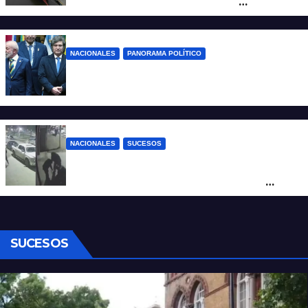
formalizó la marcha atrás con la
desregulación del practicaje
NACIONALES
PANORAMA POLÍTICO
Milei contra Lula: “Fue una intervención
inédita en la política brasileña”
NACIONALES
SUCESOS
Neuquén: policías golpearon brutalmente
a un joven a la salida de un boliche y
quedaron filmados
SUCESOS