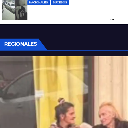
NACIONALES
SUCESOS
Neuquén: policías golpearon brutalmente
a un joven a la salida de un boliche y
quedaron filmados
REGIONALES