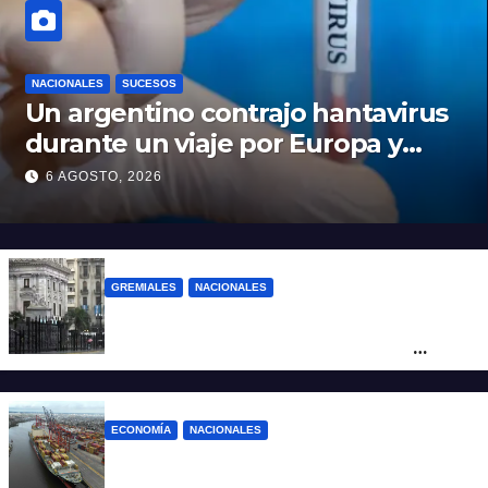
NACIONALES
SUCESOS
Un argentino contrajo hantavirus
durante un viaje por Europa y
permanece aislado en España
6 AGOSTO, 2026
GREMIALES
NACIONALES
Amplio operativo de seguridad por la
marcha al Congreso: el mapa de los
cortes y desvíos
ECONOMÍA
NACIONALES
Otra derrota de Milei: el Gobierno