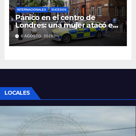
INTERNACIONALES
SUCESOS
Pánico en el centro de
Londres: una mujer atacó e
hirió con unas tijeras a cuatro
6 AGOSTO, 2026
hombres
LOCALES