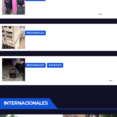
Detuvieron en Rosario a “Yaka”, buscado
por un homicidio y otros hechos de
violencia armada
REGIONALES
A 13 años de la tragedia de Salta 2141
REGIONALES
SUCESOS
Violento asalto a mano armada en una
peluquería: maniataron a dos hombres y
robaron todo
INTERNACIONALES