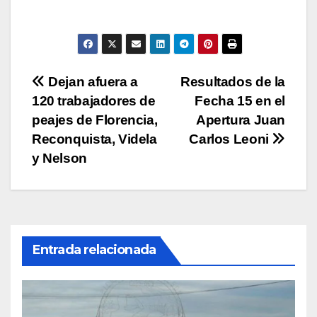
s
e
er
y
p
A
b
Li
ar
p
o
n
tir
p
o
k
Navegación
Dejan afuera a
Resultados de la
k
120 trabajadores de
Fecha 15 en el
de
peajes de Florencia,
Apertura Juan
entradas
Reconquista, Videla
Carlos Leoni
y Nelson
Entrada relacionada