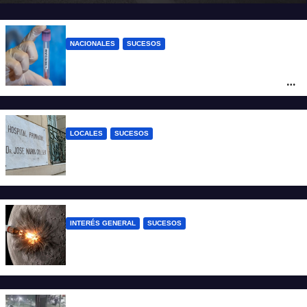
NACIONALES
SUCESOS
Un argentino contrajo hantavirus durante
un viaje por Europa y permanece aislado
en España
LOCALES
SUCESOS
Un joven fue baleado tras una discusión
en un partido de fútbol en Colastiné Norte
INTERÉS GENERAL
SUCESOS
La NASA confirmó que un cohete de
SpaceX impactó en la Luna