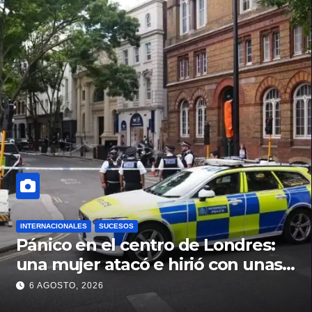
INTERNACIONALES
SUCESOS
Pánico en el centro de Londres:
una mujer atacó e hirió con unas
tijeras a cuatro hombres
6 AGOSTO, 2026