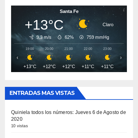
Santa Fe
+13°C
Claro
9.3 m/s
62%
759
mmHg
19:00
20:00
21:00
22:00
23:00
00:00
‹
›
+13°C
+12°C
+12°C
+11°C
+11°C
+10°C
ENTRADAS MAS VISTAS
Quiniela todos los números: Jueves 6 de Agosto de
2020
10 vistas