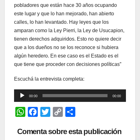
pobladores que están hace 30 años ocupando
este lugar y que lo han mejorado, han abierto
calles, lo han levantado. Hay leyes que los
amparan como la Ley Pierri, la Ley de Usucapion,
tienen derechos adquiridos. Esto no quiere decir
que a los dueños no se los reconoce si hubiera
algún heredero. En ese caso es el Estado es el
que tiene que proceder con decisiones políticas”
Escuchá la entrevista completa:
Reproductor
00:00
00:00
de
W
F
T
C
C
audio
h
a
wi
o
o
at
c
tt
p
m
Comenta sobre esta publicación