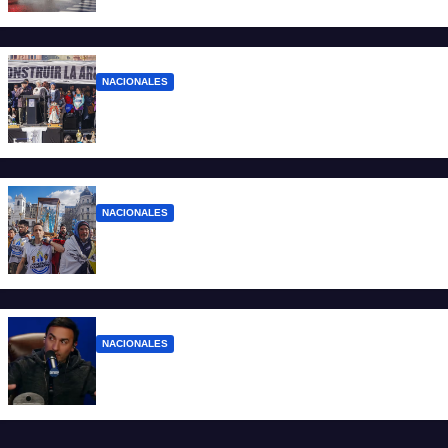
denuncias ante la protesta
NACIONALES
“No aceptamos esta Argentina para unos
pocos”
NACIONALES
Ruegos por el trabajo que falta y para el
que lo tiene, que el sueldo alcance
NACIONALES
Denuncian al conductor del streaming
Carajo por dichos discriminatorios