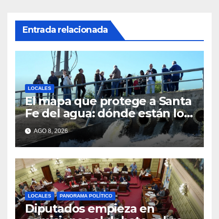
Entrada relacionada
LOCALES
El mapa que protege a Santa
Fe del agua: dónde están los
54 puntos de bombeo
AGO 8, 2026
LOCALES
PANORAMA POLÍTICO
Diputados empieza en