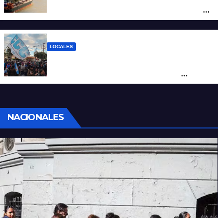
posicionar los puertos del sur de Santa Fe
como salida para las exportaciones
mineras
LOCALES
Cortes y desvíos en el centro de Santa Fe
por una marcha de organizaciones
sociales y sindicales
NACIONALES