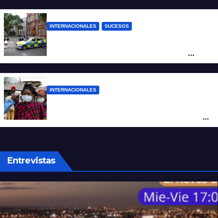
árbol
INTERNACIONALES
SUCESOS
Pánico en el centro de Londres: una
mujer atacó e hirió con unas tijeras a
cuatro hombres
INTERNACIONALES
Alarma mundial por el brote de Ébola en
África: temen que el virus esté mutando
tras superar los 4.000 casos
Entrevistas