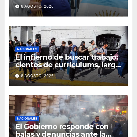
8 AGOSTO, 2026
NACIONALES
El infierno de buscar trabajo:
cientos de currículums, larga
espera y menos puestos
8 AGOSTO, 2026
registrados
NACIONALES
El Gobierno responde con
balas y denuncias ante la