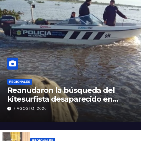
REGIONALES
Reanudaron la búsqueda del
kitesurfista desaparecido en
aguas de la Laguna Setúbal
7 AGOSTO, 2026
REGIONALES