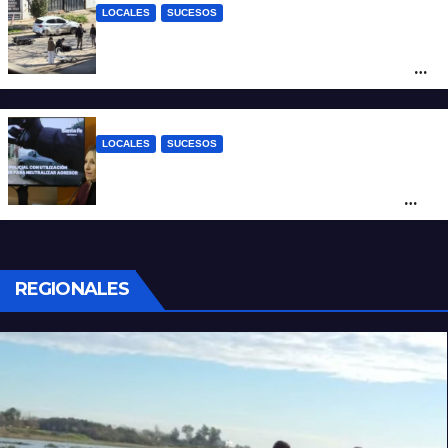
LOCALES
SUCESOS
Violento choque entre un auto y una
moto en barrio Alvear: una mujer quedó
tendida sobre la calzada
LOCALES
SUCESOS
Con una pistola Taser, la Policía redujo a
un hombre que amenazaba a su padre
con un arma blanca en la ruta 168
REGIONALES