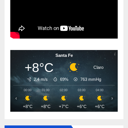
Santa Fe
+8°C
Claro
2.4 m/s
69%
763
mmHg
00:00
01:00
02:00
03:00
04:00
05:00
‹
›
+8°C
+8°C
+7°C
+6°C
+6°C
+6°C