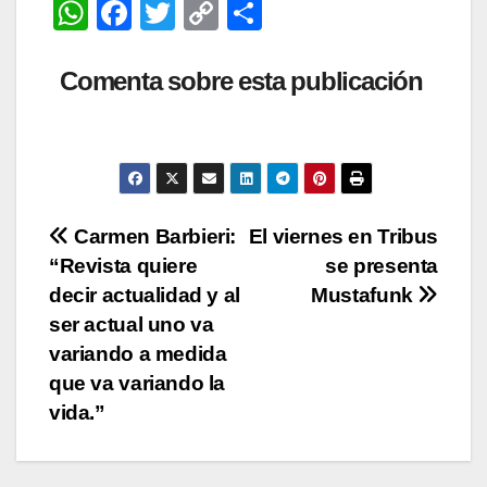
W
F
T
C
C
audio
h
a
wi
o
o
at
c
tt
p
m
Comenta sobre esta publicación
s
e
er
y
p
A
b
Li
ar
p
o
n
tir
p
o
k
Navegación
Carmen Barbieri:
El viernes en Tribus
k
“Revista quiere
se presenta
de
decir actualidad y al
Mustafunk
entradas
ser actual uno va
variando a medida
que va variando la
vida.”