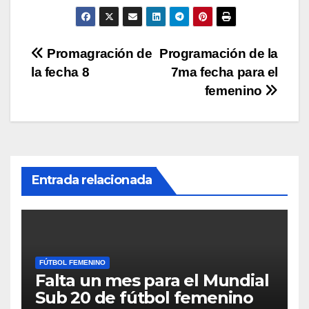
p
o
n
tir
p
o
k
Navegación
Promagración de
Programación de la
k
la fecha 8
7ma fecha para el
de
femenino
entradas
Entrada relacionada
FÚTBOL FEMENINO
Falta un mes para el Mundial
Sub 20 de fútbol femenino