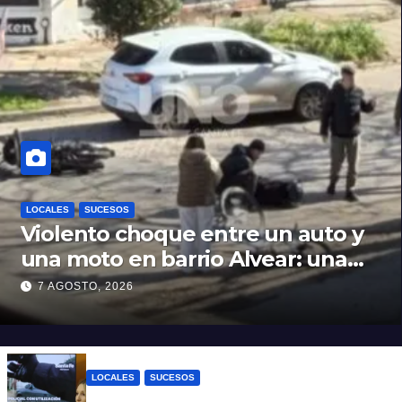
LOCALES
SUCESOS
Violento choque entre un auto y
una moto en barrio Alvear: una
mujer quedó tendida sobre la
7 AGOSTO, 2026
calzada
LOCALES
SUCESOS