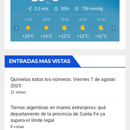
3.2 m/s
55%
758
mmHg
17:00
18:00
19:00
20:00
21:00
22:00
‹
›
+15°C
+14°C
+12°C
+12°C
+11°C
+11°C
ENTRADAS MAS VISTAS
Quinielas todos los números: Viernes 7 de agosto
2020
11 vistas
Tierras argentinas en manos extranjeras: qué
departamento de la provincia de Santa Fe ya
supera el límite legal
8 vistas