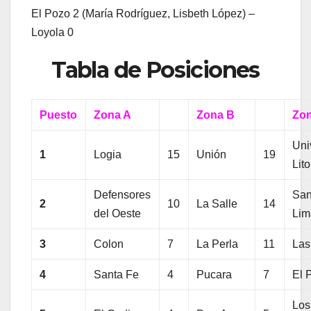
El Pozo 2 (María Rodríguez, Lisbeth López) –
Loyola 0
Tabla de Posiciones
Puesto
Zona A
Zona B
Zo
Uni
1
Logia
15
Unión
19
Lito
Defensores
San
2
10
La Salle
14
del Oeste
Lim
3
Colon
7
La Perla
11
Las
4
Santa Fe
4
Pucara
7
El 
Los