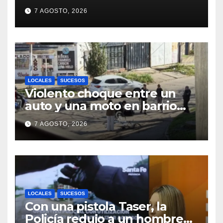
de organizaciones sociales y
7 AGOSTO, 2026
sindicales
LOCALES
SUCESOS
Violento choque entre un
auto y una moto en barrio
Alvear: una mujer quedó
7 AGOSTO, 2026
tendida sobre la calzada
LOCALES
SUCESOS
Con una pistola Taser, la
Policía redujo a un hombre