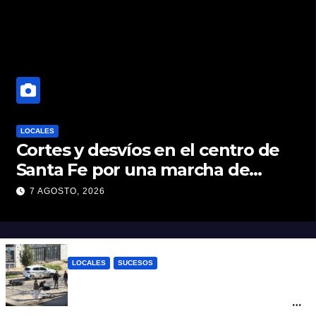
LOCALES
Cortes y desvíos en el centro de
Santa Fe por una marcha de
organizaciones sociales y
7 AGOSTO, 2026
sindicales
LOCALES
SUCESOS
Violento choque entre un auto y una
moto en barrio Alvear: una mujer quedó