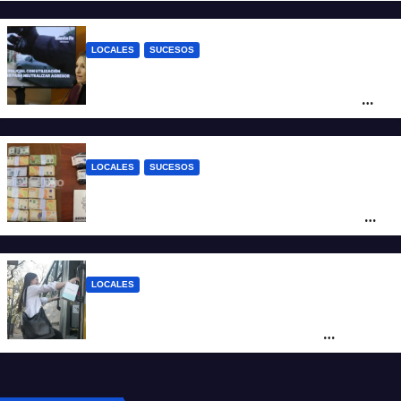
tendida sobre la calzada
LOCALES
SUCESOS
Con una pistola Taser, la Policía redujo a
un hombre que amenazaba a su padre
con un arma blanca en la ruta 168
LOCALES
SUCESOS
Denunció a su inquilino por movimientos
sospechosos y la Policía secuestró más
de 700 gramos de cocaína
LOCALES
Santa Fe renovó más de 70 colectivos y el
40% del servicio ya se presta con
unidades modernizadas