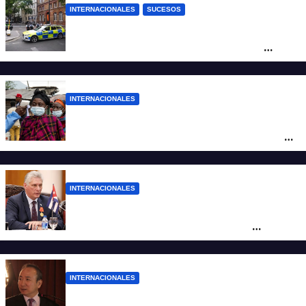
INTERNACIONALES
SUCESOS
Pánico en el centro de Londres: una
mujer atacó e hirió con unas tijeras a
cuatro hombres
INTERNACIONALES
Alarma mundial por el brote de Ébola en
África: temen que el virus esté mutando
tras superar los 4.000 casos
INTERNACIONALES
“Es un genocidio”: Díaz-Canel repudió el
bloqueo a Cuba, apuntó a Trump y
reclamó condenas internacionales
INTERNACIONALES
La Embajada de China en Argentina