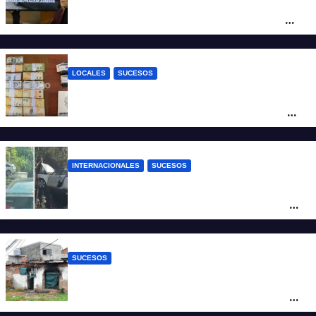
Con una pistola Taser, la Policía redujo a
un hombre que amenazaba a su padre
con un arma blanca en la ruta 168
LOCALES
SUCESOS
Denunció a su inquilino por movimientos
sospechosos y la Policía secuestró más
de 700 gramos de cocaína
INTERNACIONALES
SUCESOS
Increíble accidente en China: perdió el
control y el auto terminó incrustado en un
árbol
SUCESOS
Incendio fatal en Bº Schneider: la pericia
determinó cómo se originó el fuego que
le costó la vida a un niño de 4 años