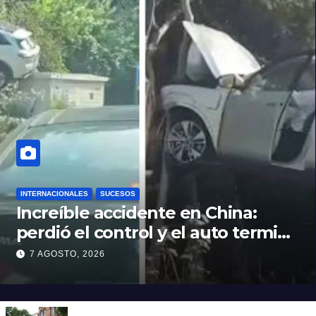
INTERNACIONALES
SUCESOS
Increíble accidente en China:
perdió el control y el auto terminó
incrustado en un árbol
7 AGOSTO, 2026