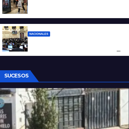
La inflación de julio en CABA se disparó al
2,9%: ¿qué va a pasar a nivel nacional?
NACIONALES
Ley de Propiedad Privada: cómo votaron
Losada, Galaretto y Lewandowski en el
Senado
SUCESOS