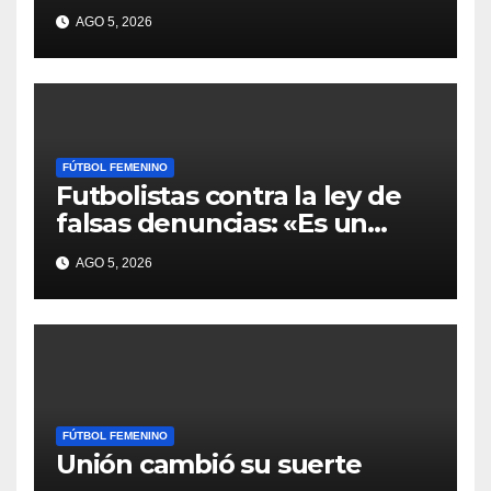
AGO 5, 2026
FÚTBOL FEMENINO
Futbolistas contra la ley de
falsas denuncias: «Es un
escudo para violentos»
AGO 5, 2026
FÚTBOL FEMENINO
Unión cambió su suerte