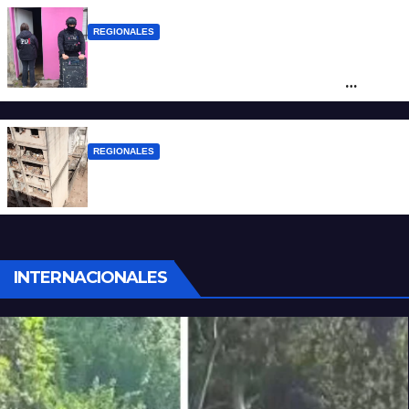
REGIONALES
Detuvieron en Rosario a “Yaka”, buscado
por un homicidio y otros hechos de
violencia armada
REGIONALES
A 13 años de la tragedia de Salta 2141
INTERNACIONALES