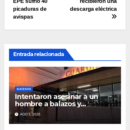
EPE sufrió 40
recibieron una
de
picaduras de
descarga eléctrica
entradas
avispas
Entrada relacionada
SUCESOS
Intentaron asesinar a un
hombre a balazos y
puñaladas para robarle su
AGO 5, 2026
moto en barrio Santa Rosa
de Lima