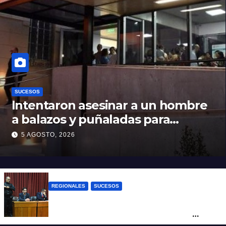
SUCESOS
Intentaron asesinar a un hombre
a balazos y puñaladas para
robarle su moto en barrio Santa
5 AGOSTO, 2026
Rosa de Lima
REGIONALES
SUCESOS
Exoneraron al docente de música del San
Roque condenado por abuso sexual