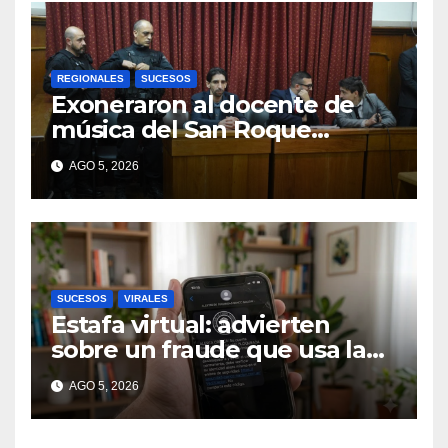
REGIONALES
SUCESOS
Exoneraron al docente de
música del San Roque
condenado por abuso sexual
AGO 5, 2026
infantil
SUCESOS
VIRALES
Estafa virtual: advierten
sobre un fraude que usa la
imagen del Banco Central
AGO 5, 2026