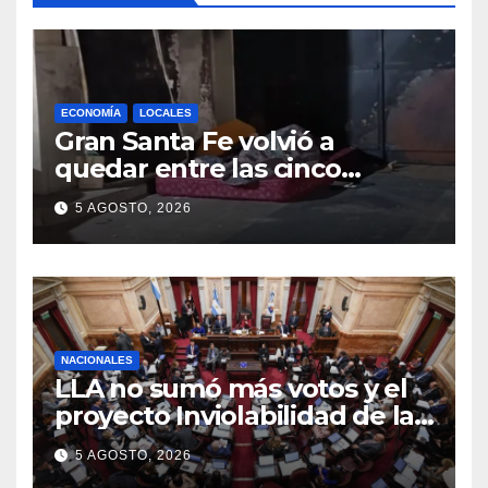
ECONOMÍA
LOCALES
Gran Santa Fe volvió a
quedar entre las cinco
regiones con más pobreza
5 AGOSTO, 2026
del país
NACIONALES
LLA no sumó más votos y el
proyecto Inviolabilidad de la
Propiedad Privada corre
5 AGOSTO, 2026
riesgo de caerse en el