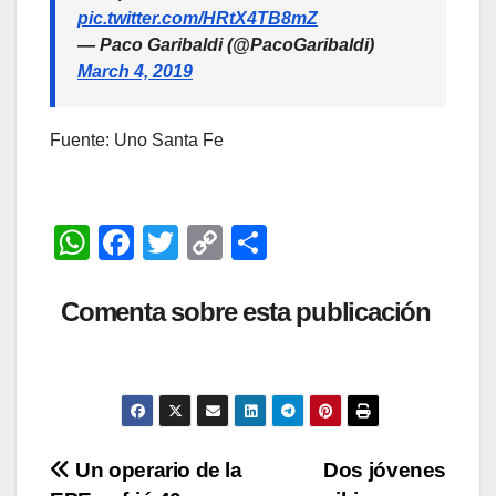
pic.twitter.com/HRtX4TB8mZ
— Paco Garibaldi (@PacoGaribaldi)
March 4, 2019
Fuente: Uno Santa Fe
W
F
T
C
C
h
a
wi
o
o
at
c
tt
p
m
Comenta sobre esta publicación
s
e
er
y
p
A
b
Li
ar
p
o
n
tir
p
o
k
Navegación
Un operario de la
Dos jóvenes
k