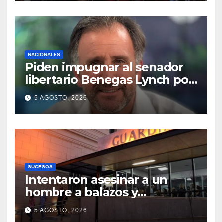
Senado
NACIONALES
Piden impugnar al senador
libertario Benegas Lynch por
tener una empresa que
5 AGOSTO, 2026
vende tierras a extranjeros
SUCESOS
Intentaron asesinar a un
hombre a balazos y
puñaladas para robarle su
5 AGOSTO, 2026
moto en barrio Santa Rosa de