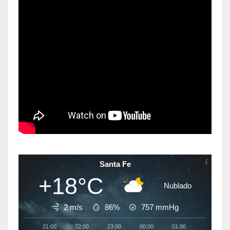
Santa Fe
+18°C
Nublado
2 m/s
86%
757
mmHg
21:00
22:00
23:00
00:00
01:00
02:00