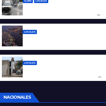
CLIMA
LOCALES
Alerta naranja por tormentas y fuertes
vientos en Santa Fe: anuncian ráfagas de
hasta 90 km/h, granizo y un brusco
descenso de temperatura
LOCALES
Todo lo que tenés que saber antes de
salir de casa este miércoles 5 de agosto
LOCALES
“Polenta, hambre y amenazas”: cómo era
la vida dentro del geriátrico investigado
por la Justicia
NACIONALES