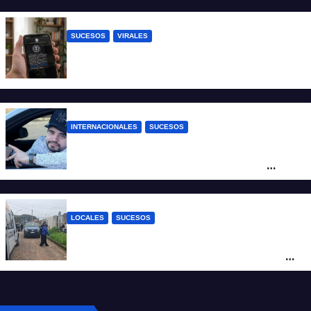
infantil
SUCESOS
VIRALES
Estafa virtual: advierten sobre un fraude
que usa la imagen del Banco Central
INTERNACIONALES
SUCESOS
Conmoción en México: un influencer fue
asesinado de un balazo durante una
transmisión en vivo
LOCALES
SUCESOS
Por maltrato de ancianos imputan al
cuidador del asilo clandestino de barrio
Nuevo Horizonte