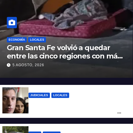
ECONOMÍA
LOCALES
Gran Santa Fe volvió a quedar
entre las cinco regiones con más
pobreza del país
5 AGOSTO, 2026
JUDICIALES
LOCALES
Reforma Previsional: Olivares indicó que
el fallo de la Justicia tiene un impacto
ético y ratificó que la Provincia apelará
ante la Corte Nacional