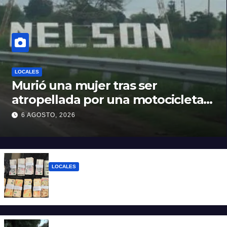
LOCALES
Murió una mujer tras ser
atropellada por una motocicleta
en Nelson
6 AGOSTO, 2026
LOCALES
Detuvieron a un joven de 22 años con 700
gramos de cocaína