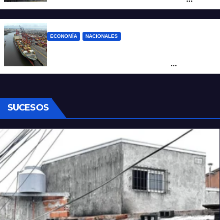
cortes y desvíos
ECONOMÍA
NACIONALES
Otra derrota de Milei: el Gobierno
formalizó la marcha atrás con la
desregulación del practicaje
SUCESOS