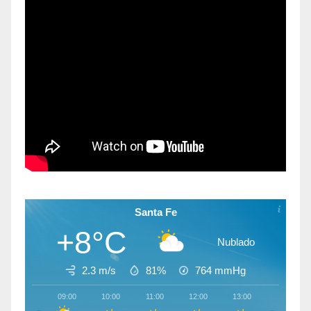
Santa Fe
+8°C
Nublado
2.3 m/s
81%
764
mmHg
09:00
10:00
11:00
12:00
13:00
14:00