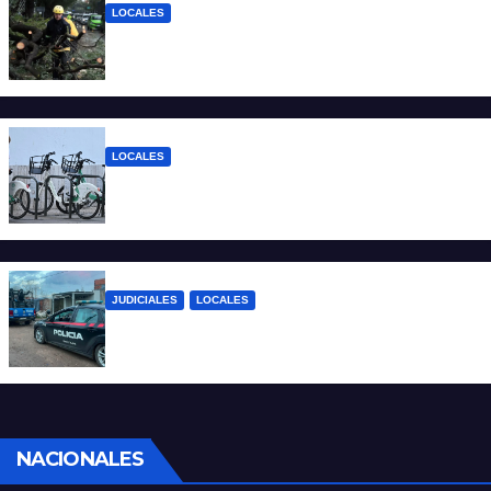
LOCALES
El temporal dejó 59 reclamos en Santa Fe
y continúan los operativos municipales
LOCALES
Santa Fe: la bici pública ya supera los 670
mil viajes y suma nuevas estaciones
JUDICIALES
LOCALES
Detuvieron a un joven por tentativa de
homicidio en barrio 12 de Octubre
NACIONALES