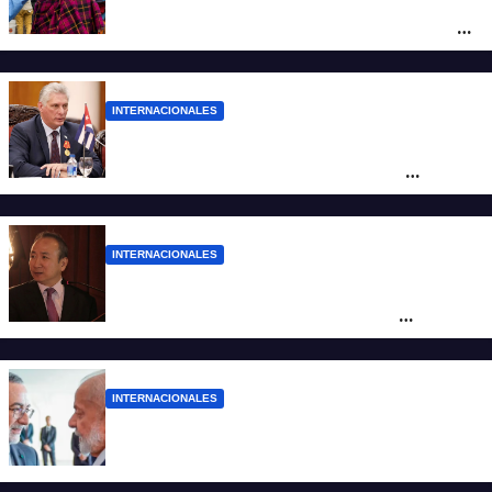
Alarma mundial por el brote de Ébola en
África: temen que el virus esté mutando
tras superar los 4.000 casos
INTERNACIONALES
“Es un genocidio”: Díaz-Canel repudió el
bloqueo a Cuba, apuntó a Trump y
reclamó condenas internacionales
INTERNACIONALES
La Embajada de China en Argentina
apuntó contra Estados Unidos por
“obstrucción”
INTERNACIONALES
El presidente Lula ordenó retirar a su
embajador en Argentina