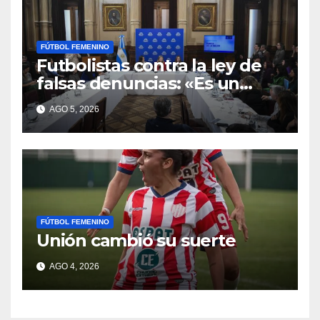
FÚTBOL FEMENINO
Futbolistas contra la ley de
falsas denuncias: «Es un
escudo para violentos»
AGO 5, 2026
FÚTBOL FEMENINO
Unión cambió su suerte
AGO 4, 2026