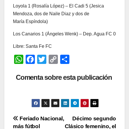
Loyola 1 (Rosalía López) – El Cadi 5 (Jesica
Mendoza, dos de Naile Diaz y dos de
María Espíndola)
Los Canarios 1 (Ángeles Wenk) – Dep. Agua FC 0
Libre: Santa Fe FC
W
F
T
C
C
h
a
wi
o
o
at
c
tt
p
m
Comenta sobre esta publicación
s
e
er
y
p
A
b
Li
ar
p
o
n
tir
p
o
k
Navegación
Feriado Nacional,
Décimo segundo
k
más fútbol
Clásico femenino, el