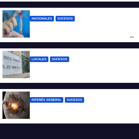
cuatro hombres
NACIONALES
SUCESOS
Un argentino contrajo hantavirus durante
un viaje por Europa y permanece aislado
en España
LOCALES
SUCESOS
Un joven fue baleado tras una discusión
en un partido de fútbol en Colastiné Norte
INTERÉS GENERAL
SUCESOS
La NASA confirmó que un cohete de
SpaceX impactó en la Luna