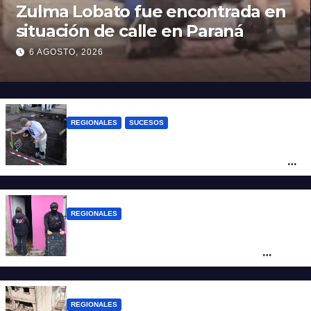
Zulma Lobato fue encontrada en
situación de calle en Paraná
6 AGOSTO, 2026
REGIONALES
SUCESOS
Hallaron los primeros restos humanos en
la investigación por la Masacre Indígena
de San Antonio de Obligado
REGIONALES
Detuvieron en Rosario a “Yaka”, buscado
por un homicidio y otros hechos de
violencia armada
REGIONALES