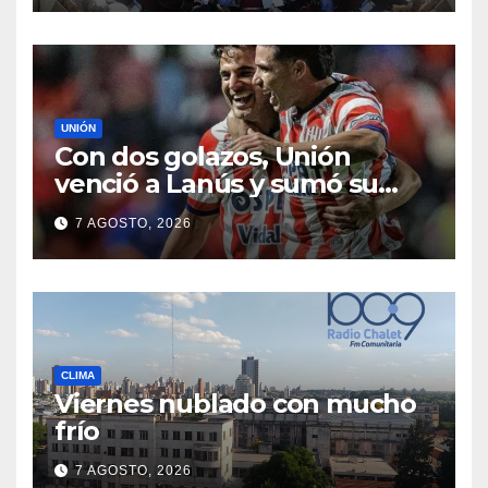
del Fuego
UNIÓN
Con dos golazos, Unión
venció a Lanús y sumó su
primer triunfo en el Clausura
7 AGOSTO, 2026
CLIMA
Viernes nublado con mucho
frío
7 AGOSTO, 2026