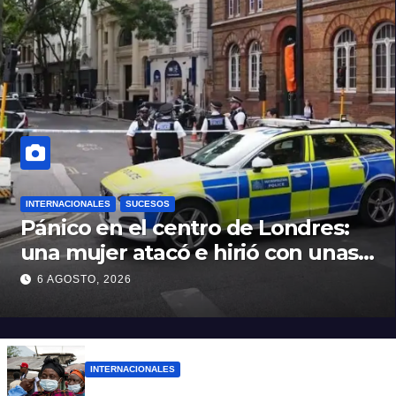
INTERNACIONALES
SUCESOS
Pánico en el centro de Londres:
una mujer atacó e hirió con unas
tijeras a cuatro hombres
6 AGOSTO, 2026
INTERNACIONALES