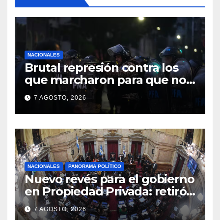
NACIONALES
Brutal represión contra los
que marcharon para que no
se venda la patria
7 AGOSTO, 2026
NACIONALES
PANORAMA POLÍTICO
Nuevo revés para el gobierno
en Propiedad Privada: retiró
el capítulo que pretendía
7 AGOSTO, 2026
modificar la Ley de Manejo