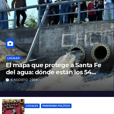
LOCALES
El mapa que protege a Santa Fe
del agua: dónde están los 54
puntos de bombeo
8 AGOSTO, 2026
LOCALES
PANORAMA POLÍTICO
Diputados empieza en comisiones el