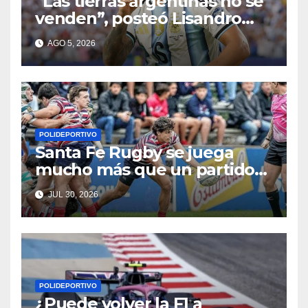
“Las tierras argentinas no se
venden”, posteó Lisandro
Martínez
AGO 5, 2026
POLIDEPORTIVO
Santa Fe Rugby se juega
mucho más que un partido
en Córdoba
JUL 30, 2026
POLIDEPORTIVO
¿Puede volver la F1 a