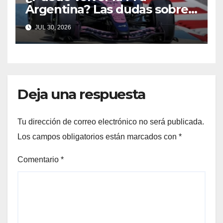
Argentina? Las dudas sobre
Qatar y Abu Dabi reavivan la
JUL 30, 2026
ilusión
Deja una respuesta
Tu dirección de correo electrónico no será publicada.
Los campos obligatorios están marcados con
*
Comentario
*