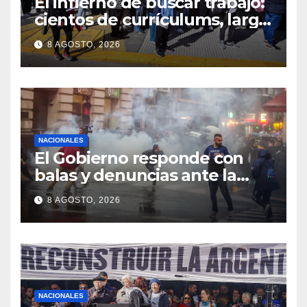
El infierno de buscar trabajo:
cientos de currículums, larga
espera y menos puestos
8 AGOSTO, 2026
registrados
NACIONALES
El Gobierno responde con
balas y denuncias ante la
protesta
8 AGOSTO, 2026
NACIONALES