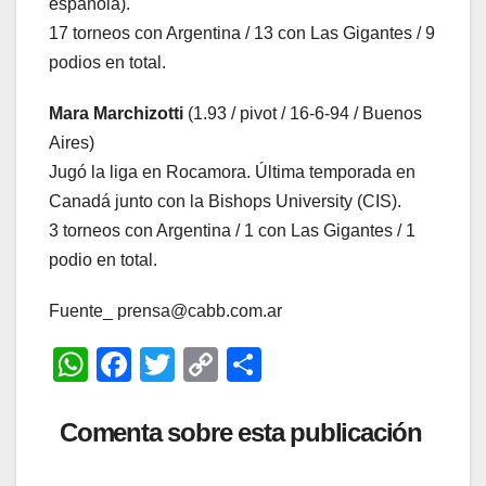
española).
17 torneos con Argentina / 13 con Las Gigantes / 9
podios en total.
Mara Marchizotti
(1.93 / pivot / 16-6-94 / Buenos
Aires)
Jugó la liga en Rocamora. Última temporada en
Canadá junto con la Bishops University (CIS).
3 torneos con Argentina / 1 con Las Gigantes / 1
podio en total.
Fuente_ prensa@cabb.com.ar
W
F
T
C
C
h
a
wi
o
o
at
c
tt
p
m
Comenta sobre esta publicación
s
e
er
y
p