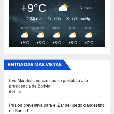
+9°C
Nublado
2.9 m/s
72%
773
mmHg
02:00
03:00
04:00
05:00
06:00
07:00
‹
›
+9°C
+8°C
+8°C
+8°C
+7°C
+7°C
ENTRADAS MAS VISTAS
Evo Morales anunció que se postulará a la
presidencia de Bolivia
6 vistas
Prisión preventiva para el Zar del juego clandestino
de Santa Fe