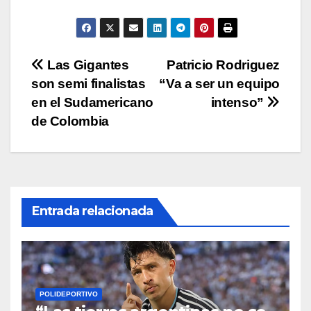
A
b
Li
ar
p
o
n
tir
p
o
k
Navegación
Las Gigantes
Patricio Rodriguez
k
son semi finalistas
“Va a ser un equipo
de
en el Sudamericano
intenso”
entradas
de Colombia
Entrada relacionada
POLIDEPORTIVO