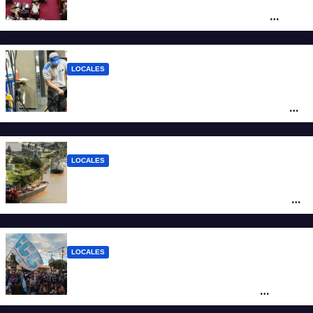
debate sobre el sistema electoral de
Santa Fe
LOCALES
YPF aumentó los combustibles en la
ciudad de Santa Fe: la nafta súper superó
los $2.100 y llenar el tanque cuesta más
de $94.000
LOCALES
Pullaro y empresarios viajan a Chile para
posicionar los puertos del sur de Santa Fe
como salida para las exportaciones
mineras
LOCALES
Cortes y desvíos en el centro de Santa Fe
por una marcha de organizaciones
sociales y sindicales