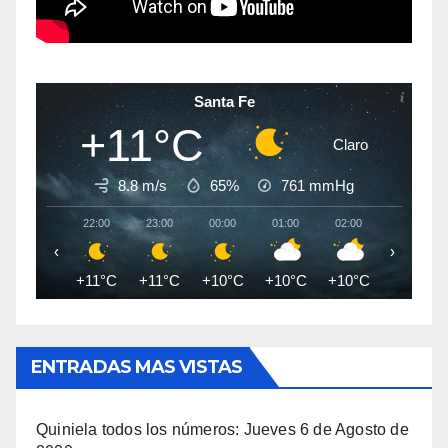
Santa Fe
+11°C
Claro
8.8 m/s
65%
761
mmHg
22:00
23:00
00:00
01:00
02:00
03:00
‹
›
+11°C
+11°C
+10°C
+10°C
+10°C
+9°C
ENTRADAS MAS VISTAS
Quiniela todos los números: Jueves 6 de Agosto de