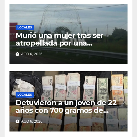
LOCALES
Murió una mujer tras ser
atropellada por una
motocicleta en Nelson
AGO 6, 2026
LOCALES
Detuvieron a un joven de 22
años con 700 gramos de
cocaína
AGO 6, 2026