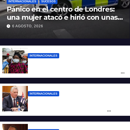
INTERNACIONALES
SUCESOS
Pánico en el centro de Londres:
una mujer atacó e hirió con unas
tijeras a cuatro hombres
6 AGOSTO, 2026
INTERNACIONALES
Alarma mundial por el brote de Ébola en
África: temen que el virus esté mutando
tras superar los 4.000 casos
INTERNACIONALES
“Es un genocidio”: Díaz-Canel repudió el
bloqueo a Cuba, apuntó a Trump y
reclamó condenas internacionales