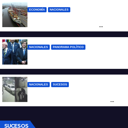
ECONOMÍA
NACIONALES
Otra derrota de Milei: el Gobierno
formalizó la marcha atrás con la
desregulación del practicaje
NACIONALES
PANORAMA POLÍTICO
Milei contra Lula: “Fue una intervención
inédita en la política brasileña”
NACIONALES
SUCESOS
Neuquén: policías golpearon brutalmente
a un joven a la salida de un boliche y
quedaron filmados
SUCESOS