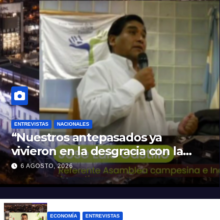
ENTREVISTAS
NACIONALES
“Nuestros antepasados ya
vivieron en la desgracia con la
Forestal algo que quizás se
6 AGOSTO, 2026
repita”
ECONOMÍA
ENTREVISTAS