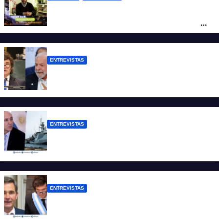
Rovelli: “El superavit fiscal de Mieli es
ficticio pues debemos 480 mil millones
de dólares”
ENTREVISTAS
Chaves: “Es una actitud facista con
consecuencias diplomáticas graves”
ENTREVISTAS
Carmona: “Es un hecho muy grave pero
lamentablemente no es aislado”
ENTREVISTAS
Manili: “Por detrás de esta ley hay
desprolijidades y por debajo negocios”