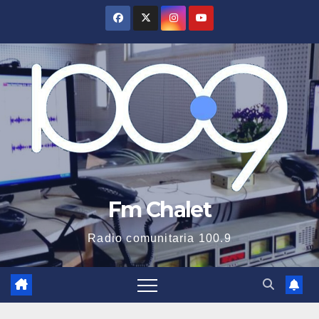
Saltar
al
contenido
Fm Chalet
Radio comunitaria 100.9