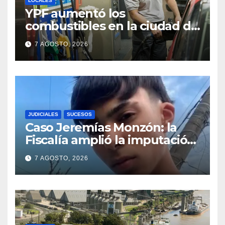
LOCALES
YPF aumentó los
combustibles en la ciudad de
Santa Fe: la nafta súper
7 AGOSTO, 2026
superó los $2.100 y llenar el
tanque cuesta más de
$94.000
JUDICIALES
SUCESOS
Caso Jeremías Monzón: la
Fiscalía amplió la imputación
contra la menor acusada del
7 AGOSTO, 2026
crimen y la causa se
encamina al juicio por jurados