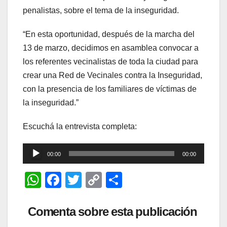
penalistas, sobre el tema de la inseguridad.
“En esta oportunidad, después de la marcha del
13 de marzo, decidimos en asamblea convocar a
los referentes vecinalistas de toda la ciudad para
crear una Red de Vecinales contra la Inseguridad,
con la presencia de los familiares de víctimas de
la inseguridad.”
Escuchá la entrevista completa:
Reproductor
00:00
00:00
de
W
F
T
C
C
audio
h
a
wi
o
o
at
c
tt
p
m
Comenta sobre esta publicación