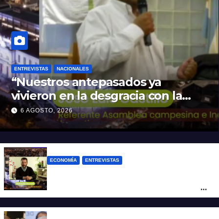
ENTREVISTAS
NACIONALES
“Nuestros antepasados ya
vivieron en la desgracia con la
Forestal algo que quizás se
6 AGOSTO, 2026
repita”
ECONOMÍA
ENTREVISTAS
Rovelli: “El superavit fiscal de Mieli es
ficticio pues debemos 480 mil millones
de dólares”