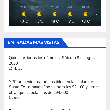
21:00
22:00
23:00
00:00
01:00
02:00
‹
›
+9°C
+8°C
+8°C
+8°C
+8°C
+7°C
ENTRADAS MAS VISTAS
Quinielas todos los números: Sábado 8 de agosto
2020
10 vistas
YPF aumentó los combustibles en la ciudad de
Santa Fe: la nafta súper superó los $2.100 y llenar
el tanque cuesta más de $94.000
6 vistas