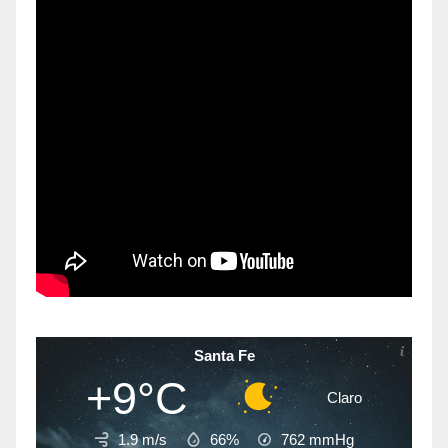
Santa Fe
+9°C
Claro
1.9 m/s
66%
762
mmHg