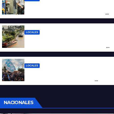
YPF aumentó los combustibles en la
ciudad de Santa Fe: la nafta súper superó
los $2.100 y llenar el tanque cuesta más
de $94.000
LOCALES
Pullaro y empresarios viajan a Chile para
posicionar los puertos del sur de Santa Fe
como salida para las exportaciones
mineras
LOCALES
Cortes y desvíos en el centro de Santa Fe
por una marcha de organizaciones
sociales y sindicales
NACIONALES