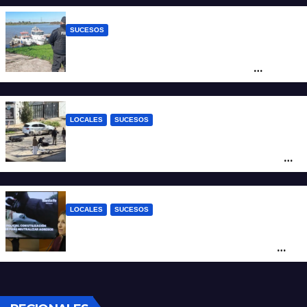
juicio por jurados
SUCESOS
Triste confirmación: el cuerpo hallado a la
altura del club Náutico Sur es el de
Fernando Cappi, el kitesurfista buscado
intensamente
LOCALES
SUCESOS
Violento choque entre un auto y una
moto en barrio Alvear: una mujer quedó
tendida sobre la calzada
LOCALES
SUCESOS
Con una pistola Taser, la Policía redujo a
un hombre que amenazaba a su padre
con un arma blanca en la ruta 168