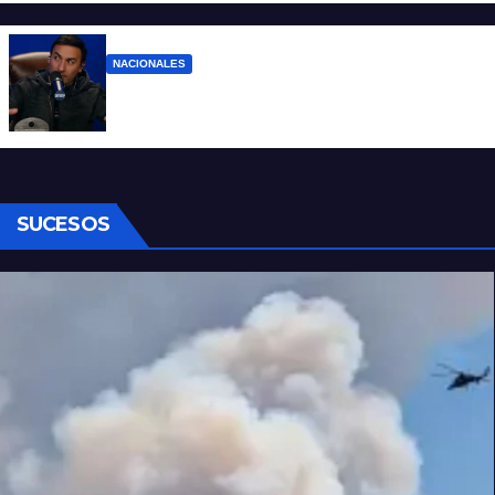
NACIONALES
Denuncian al conductor del streaming
Carajo por dichos discriminatorios
SUCESOS