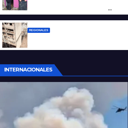
Detuvieron en Rosario a “Yaka”, buscado
por un homicidio y otros hechos de
violencia armada
REGIONALES
A 13 años de la tragedia de Salta 2141
INTERNACIONALES