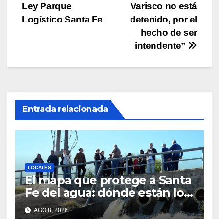
k
Ley Parque
Varisco no está
de
Logístico Santa Fe
detenido, por el
entradas
hecho de ser
intendente”
Entrada relacionada
LOCALES
El mapa que protege a Santa
Fe del agua: dónde están los
54 puntos de bombeo
AGO 8, 2026