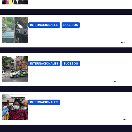
de Colombia
INTERNACIONALES
SUCESOS
Increíble accidente en China: perdió el
control y el auto terminó incrustado en un
árbol
INTERNACIONALES
SUCESOS
Pánico en el centro de Londres: una
mujer atacó e hirió con unas tijeras a
cuatro hombres
INTERNACIONALES
Alarma mundial por el brote de Ébola en
África: temen que el virus esté mutando
tras superar los 4.000 casos