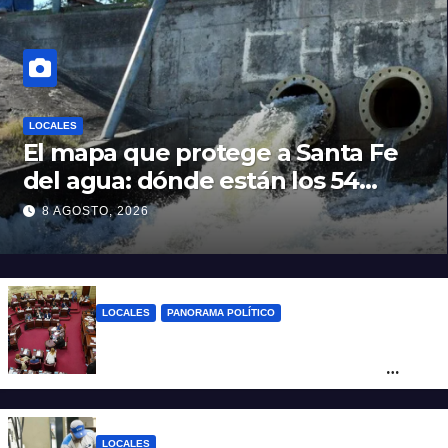
LOCALES
El mapa que protege a Santa Fe
del agua: dónde están los 54
puntos de bombeo
8 AGOSTO, 2026
LOCALES
PANORAMA POLÍTICO
Diputados empieza en comisiones el
debate sobre el sistema electoral de
Santa Fe
LOCALES