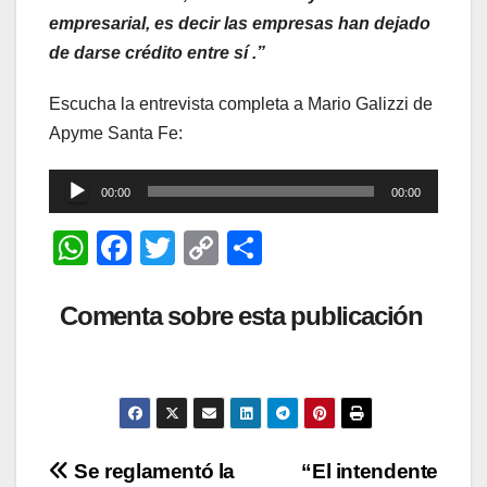
empresarial, es decir las empresas han dejado
de darse crédito entre sí .”
Escucha la entrevista completa a Mario Galizzi de
Apyme Santa Fe:
Reproductor
00:00
00:00
de
W
F
T
C
C
audio
h
a
wi
o
o
at
c
tt
p
m
Comenta sobre esta publicación
s
e
er
y
p
A
b
Li
ar
p
o
n
tir
p
o
k
Navegación
Se reglamentó la
“El intendente