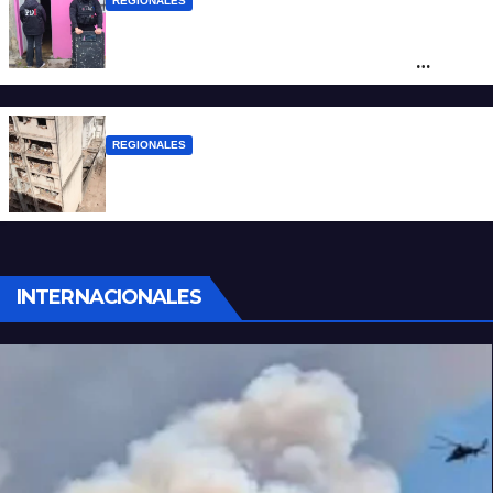
REGIONALES
Detuvieron en Rosario a “Yaka”, buscado
por un homicidio y otros hechos de
violencia armada
REGIONALES
A 13 años de la tragedia de Salta 2141
INTERNACIONALES