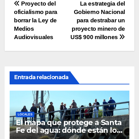
Navegación
Proyecto del
La estrategia del
k
oficialismo para
Gobierno Nacional
de
borrar la Ley de
para destrabar un
entradas
Medios
proyecto minero de
Audiovisuales
US$ 900 millones
Entrada relacionada
LOCALES
El mapa que protege a Santa
Fe del agua: dónde están los
54 puntos de bombeo