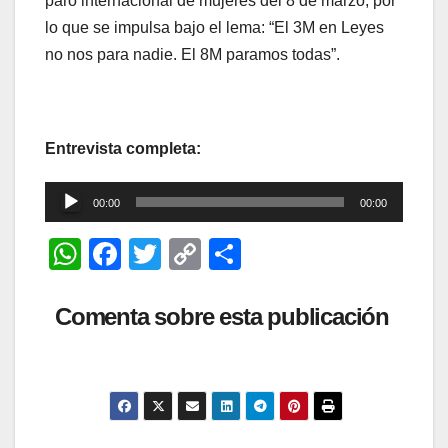
paro internacional de mujeres del 8 de marzo, por
lo que se impulsa bajo el lema: “El 3M en Leyes
no nos para nadie. El 8M paramos todas”.
Entrevista completa:
Reproductor
00:00
00:00
de
W
F
T
C
C
audio
h
a
wi
o
o
at
c
tt
p
m
Comenta sobre esta publicación
s
e
er
y
p
A
b
Li
ar
p
o
n
tir
p
o
k