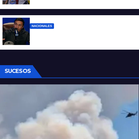
que lo tiene, que el sueldo alcance
NACIONALES
Denuncian al conductor del streaming
Carajo por dichos discriminatorios
SUCESOS