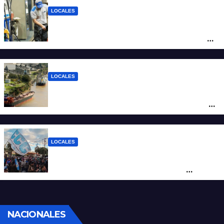
LOCALES
YPF aumentó los combustibles en la
ciudad de Santa Fe: la nafta súper superó
los $2.100 y llenar el tanque cuesta más
de $94.000
LOCALES
Pullaro y empresarios viajan a Chile para
posicionar los puertos del sur de Santa Fe
como salida para las exportaciones
mineras
LOCALES
Cortes y desvíos en el centro de Santa Fe
por una marcha de organizaciones
sociales y sindicales
NACIONALES