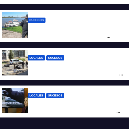
del crimen y la causa se encamina al
juicio por jurados
SUCESOS
Triste confirmación: el cuerpo hallado a la
altura del club Náutico Sur es el de
Fernando Cappi, el kitesurfista buscado
intensamente
LOCALES
SUCESOS
Violento choque entre un auto y una
moto en barrio Alvear: una mujer quedó
tendida sobre la calzada
LOCALES
SUCESOS
Con una pistola Taser, la Policía redujo a
un hombre que amenazaba a su padre
con un arma blanca en la ruta 168