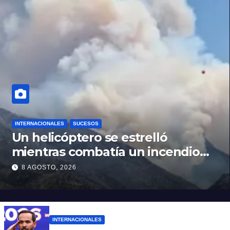
INTERNACIONALES
SUCESOS
Un helicóptero se estrelló
mientras combatía un incendio
forestal en Utah
8 AGOSTO, 2026
INTERNACIONALES