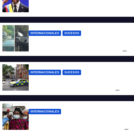
Abelardo De la Espriella ya es presidente
de Colombia
INTERNACIONALES
SUCESOS
Increíble accidente en China: perdió el
control y el auto terminó incrustado en un
árbol
INTERNACIONALES
SUCESOS
Pánico en el centro de Londres: una
mujer atacó e hirió con unas tijeras a
cuatro hombres
INTERNACIONALES
Alarma mundial por el brote de Ébola en
África: temen que el virus esté mutando