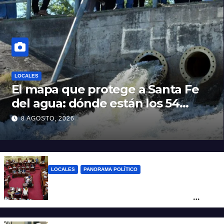
LOCALES
El mapa que protege a Santa Fe
del agua: dónde están los 54
puntos de bombeo
8 AGOSTO, 2026
LOCALES
PANORAMA POLÍTICO
Diputados empieza en comisiones el
debate sobre el sistema electoral de
Santa Fe