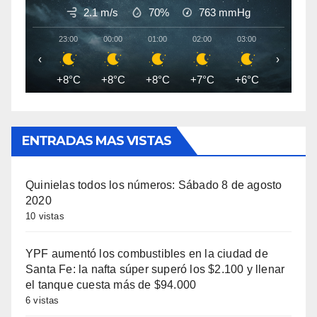
2.1 m/s
70%
763
mmHg
23:00
00:00
01:00
02:00
03:00
04:00
‹
›
+8°C
+8°C
+8°C
+7°C
+6°C
+6°C
ENTRADAS MAS VISTAS
Quinielas todos los números: Sábado 8 de agosto
2020
10 vistas
YPF aumentó los combustibles en la ciudad de
Santa Fe: la nafta súper superó los $2.100 y llenar
el tanque cuesta más de $94.000
6 vistas