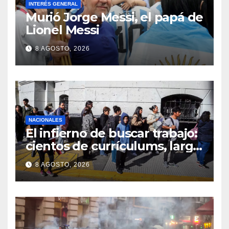
INTERÉS GENERAL
Murió Jorge Messi, el papá de
Lionel Messi
8 AGOSTO, 2026
NACIONALES
El infierno de buscar trabajo:
cientos de currículums, larga
espera y menos puestos
8 AGOSTO, 2026
registrados