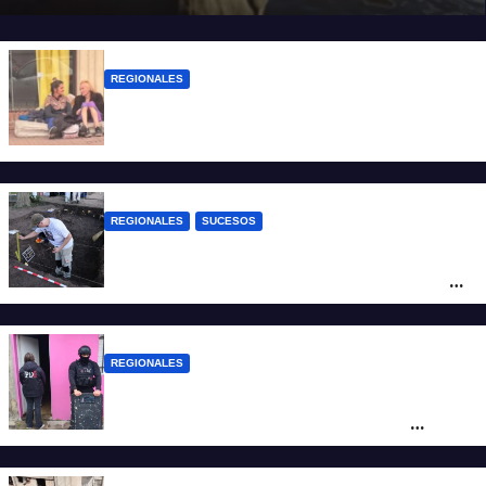
REGIONALES
Zulma Lobato fue encontrada en
situación de calle en Paraná
REGIONALES
SUCESOS
Hallaron los primeros restos humanos en
la investigación por la Masacre Indígena
de San Antonio de Obligado
REGIONALES
Detuvieron en Rosario a “Yaka”, buscado
por un homicidio y otros hechos de
violencia armada