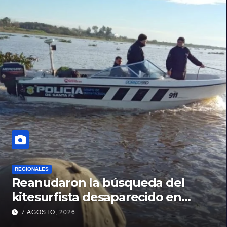
REGIONALES
Reanudaron la búsqueda del
kitesurfista desaparecido en
aguas de la Laguna Setúbal
7 AGOSTO, 2026