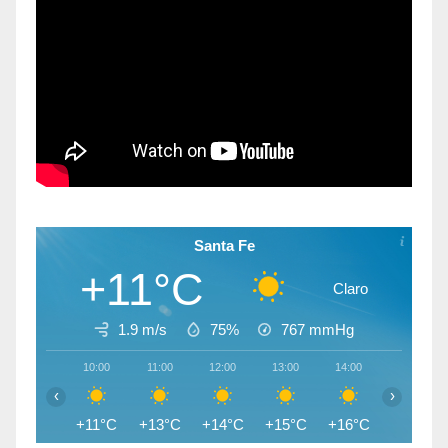
Santa Fe
+11°C
Claro
1.9 m/s
75%
767
mmHg
10:00
11:00
12:00
13:00
14:00
15:00
‹
›
+11°C
+13°C
+14°C
+15°C
+16°C
+16°C