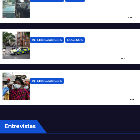
Increíble accidente en China: perdió el
control y el auto terminó incrustado en un
árbol
INTERNACIONALES
SUCESOS
Pánico en el centro de Londres: una
mujer atacó e hirió con unas tijeras a
cuatro hombres
INTERNACIONALES
Alarma mundial por el brote de Ébola en
África: temen que el virus esté mutando
tras superar los 4.000 casos
Entrevistas