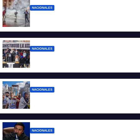
NACIONALES
El Gobierno responde con balas y
denuncias ante la protesta
NACIONALES
“No aceptamos esta Argentina para unos
pocos”
NACIONALES
Ruegos por el trabajo que falta y para el
que lo tiene, que el sueldo alcance
NACIONALES