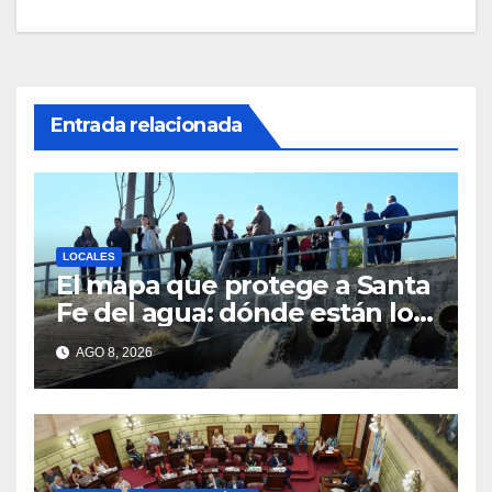
Entrada relacionada
LOCALES
El mapa que protege a Santa
Fe del agua: dónde están los
54 puntos de bombeo
AGO 8, 2026