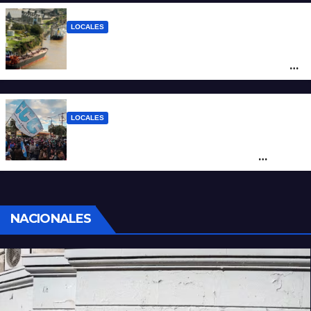
de $94.000
LOCALES
Pullaro y empresarios viajan a Chile para
posicionar los puertos del sur de Santa Fe
como salida para las exportaciones
mineras
LOCALES
Cortes y desvíos en el centro de Santa Fe
por una marcha de organizaciones
sociales y sindicales
NACIONALES