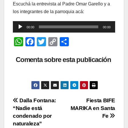
Escuchá la entrevista al Padre Omar Garello y a
los integrantes de la parroquia acá:
Reproductor
00:00
00:00
de
W
F
T
C
C
audio
h
a
wi
o
o
at
c
tt
p
m
Comenta sobre esta publicación
s
e
er
y
p
A
b
Li
ar
p
o
n
tir
p
o
k
Navegación
Dalla Fontana:
Fiesta BIFE
k
“Nadie está
MARIKA en Santa
de
condenado por
Fe
entradas
naturaleza”