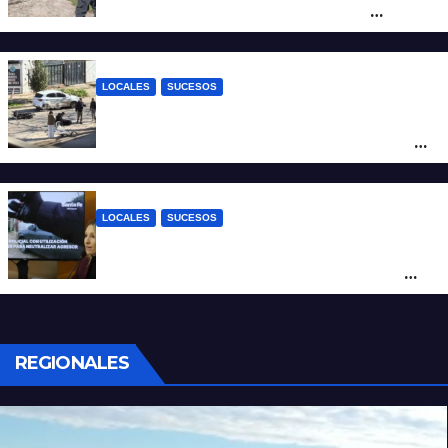
altura del club Náutico Sur es el de
Fernando Cappi, el kitesurfista buscado
intensamente
LOCALES
SUCESOS
Violento choque entre un auto y una
moto en barrio Alvear: una mujer quedó
tendida sobre la calzada
LOCALES
SUCESOS
Con una pistola Taser, la Policía redujo a
un hombre que amenazaba a su padre
con un arma blanca en la ruta 168
REGIONALES