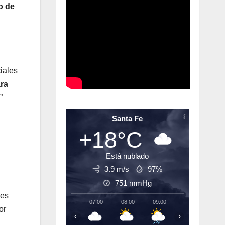
o de
iales
ara
”
Santa Fe
+18°C
Está nublado
3.9 m/s
97%
751
mmHg
 es
07:00
08:00
09:00
10:00
11:
or
‹
›