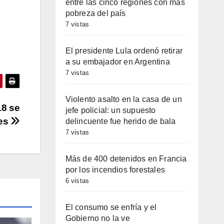
entre las cinco regiones con más
las
pobreza del país
7 vistas
cha
iba/abajo
El presidente Lula ordenó retirar
a
a su embajador en Argentina
entar
7 vistas
minuir
Violento asalto en la casa de un
18 se
jefe policial: un supuesto
nes
delincuente fue herido de bala
umen.
7 vistas
Más de 400 detenidos en Francia
por los incendios forestales
6 vistas
El consumo se enfría y el
Gobierno no la ve