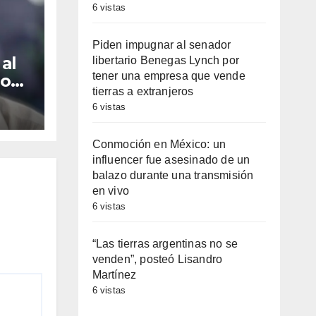
6 vistas
Piden impugnar al senador
al
libertario Benegas Lynch por
tener una empresa que vende
io
tierras a extranjeros
por
6 vistas
esa
s a
Conmoción en México: un
influencer fue asesinado de un
balazo durante una transmisión
en vivo
6 vistas
“Las tierras argentinas no se
venden”, posteó Lisandro
Martínez
6 vistas