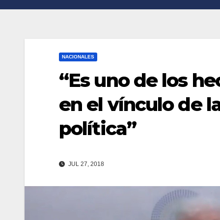
n
r
k
t
i
NACIONALES
r
“Es uno de los h
en el vínculo de l
política”
JUL 27, 2018