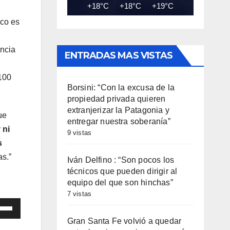
+18°C
+18°C
+19°C
+18°C
+18
ico es
encia
ENTRADAS MAS VISTAS
 100
Borsini: “Con la excusa de la
propiedad privada quieren
extranjerizar la Patagonia y
ue
entregar nuestra soberanía”
y
ni
9 vistas
s
as.”
Iván Delfino : “Son pocos los
técnicos que pueden dirigir al
equipo del que son hinchas”
7 vistas
iza
Gran Santa Fe volvió a quedar