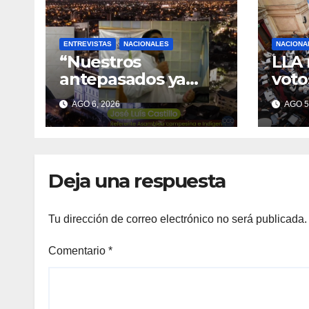
ENTREVISTAS
NACIONALES
NACIONA
“Nuestros
LLA
antepasados ya
voto
vivieron en la
Invi
AGO 6, 2026
AGO 5
desgracia con la
Prop
Forestal algo que
corr
quizás se repita”
caer
Deja una respuesta
Tu dirección de correo electrónico no será publicada.
Comentario
*