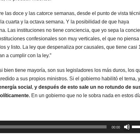
tre las doce y las catorce semanas, desde el punto de vista técn
a cuarta y la octava semana. Y la posibilidad de que haya
na. Las instituciones no tiene conciencia, que yo sepa la conci
stituciones confesionales son muy verticales, el que no piensa
os y listo. La ley que despenaliza por causales, que tiene casi
n a cumplir con la ley.”
si bien tiene mayoría, son sus legisladores los más duros, los q
edido a sus propios ministros. Si el gobierno habilitó el tema, 
nergía social
,
y después de esto sale un no rotundo de su
olíticamente.
En un gobierno que no le sobra nada en estos dí
Util
00:00
las