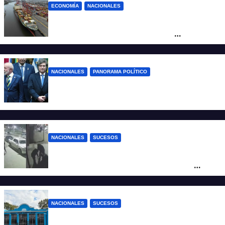
ECONOMÍA
NACIONALES
Otra derrota de Milei: el Gobierno
formalizó la marcha atrás con la
desregulación del practicaje
NACIONALES
PANORAMA POLÍTICO
Milei contra Lula: “Fue una intervención
inédita en la política brasileña”
NACIONALES
SUCESOS
Neuquén: policías golpearon brutalmente
a un joven a la salida de un boliche y
quedaron filmados
NACIONALES
SUCESOS
Córdoba: un nene llevó un arma de fuego