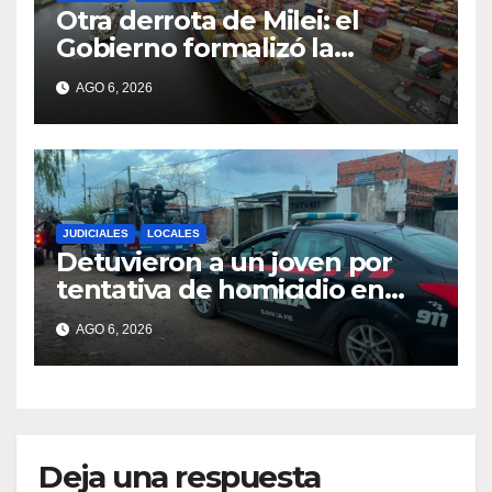
Otra derrota de Milei: el
Gobierno formalizó la
marcha atrás con la
AGO 6, 2026
desregulación del practicaje
JUDICIALES
LOCALES
Detuvieron a un joven por
tentativa de homicidio en
barrio 12 de Octubre
AGO 6, 2026
Deja una respuesta