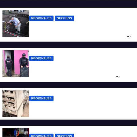
REGIONALES
SUCESOS
Hallaron los primeros restos humanos en
la investigación por la Masacre Indígena
de San Antonio de Obligado
REGIONALES
Detuvieron en Rosario a “Yaka”, buscado
por un homicidio y otros hechos de
violencia armada
REGIONALES
A 13 años de la tragedia de Salta 2141
REGIONALES
SUCESOS