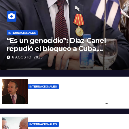
INTERNACIONALES
“Es un genocidio”: Díaz-Canel
repudió el bloqueo a Cuba,
apuntó a Trump y reclamó
6 AGOSTO, 2026
condenas internacionales
INTERNACIONALES
La Embajada de China en Argentina
apuntó contra Estados Unidos por
“obstrucción”
INTERNACIONALES