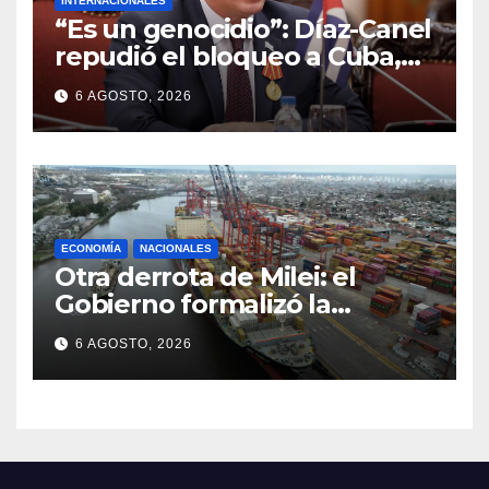
INTERNACIONALES
“Es un genocidio”: Díaz-Canel
repudió el bloqueo a Cuba,
apuntó a Trump y reclamó
6 AGOSTO, 2026
condenas internacionales
ECONOMÍA
NACIONALES
Otra derrota de Milei: el
Gobierno formalizó la
marcha atrás con la
6 AGOSTO, 2026
desregulación del practicaje