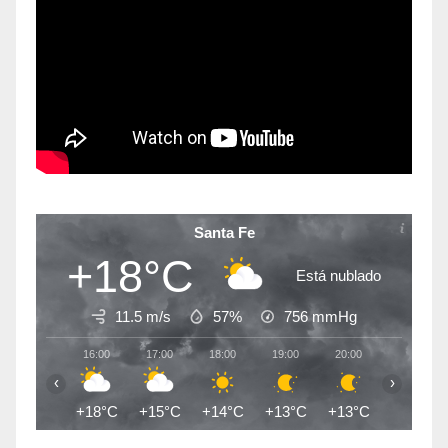
Santa Fe
+18°C
Está nublado
11.5 m/s
57%
756
mmHg
16:00
17:00
18:00
19:00
20:00
21:00
‹
›
+18°C
+15°C
+14°C
+13°C
+13°C
+12°C