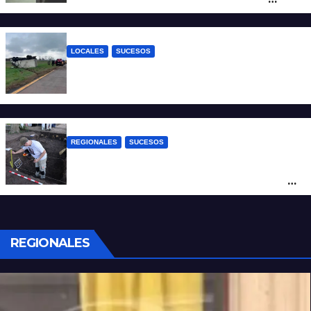
quedaron filmados
LOCALES
SUCESOS
Accidente fatal: un muerto tras el vuelco
de un camión frigorífico en la Autovía 19
REGIONALES
SUCESOS
Hallaron los primeros restos humanos en
la investigación por la Masacre Indígena
de San Antonio de Obligado
REGIONALES