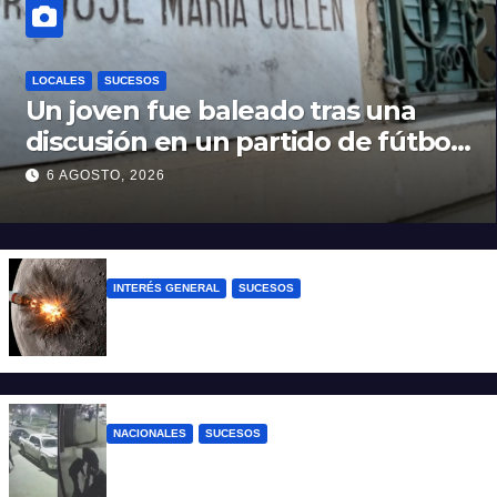
LOCALES
SUCESOS
Un joven fue baleado tras una
discusión en un partido de fútbol
en Colastiné Norte
6 AGOSTO, 2026
INTERÉS GENERAL
SUCESOS
La NASA confirmó que un cohete de
SpaceX impactó en la Luna
NACIONALES
SUCESOS
Neuquén: policías golpearon brutalmente
a un joven a la salida de un boliche y