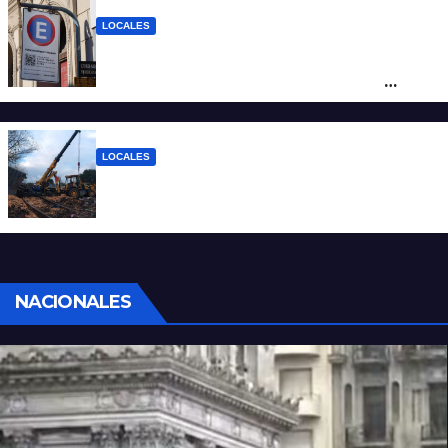
LOCALES
Vecinos de Candioti Sur redoblan el
reclamo por el SEOM y preparan una
protesta
LOCALES
Continúan las tareas para remover el tren
descarrilado
NACIONALES