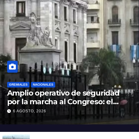
GREMIALES
NACIONALES
Amplio operativo de seguridad
por la marcha al Congreso: el
mapa de los cortes y desvíos
6 AGOSTO, 2026