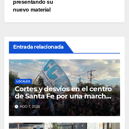
de
presentando su
entradas
nuevo material
Entrada relacionada
LOCALES
Cortes y desvíos en el centro
de Santa Fe por una marcha
de organizaciones sociales y
AGO 7, 2026
sindicales