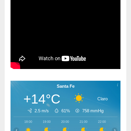
Santa Fe
+14°C
Claro
2.5 m/s
61%
758
mmHg
18:00
19:00
20:00
21:00
22:00
23:00
‹
›