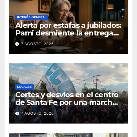
INTERÉS GENERAL
Alerta por estafas a jubilados:
Pami desmiente la entrega
gratuita de computadoras
7 AGOSTO, 2026
LOCALES
Cortes y desvíos en el centro
de Santa Fe por una marcha
de organizaciones sociales y
7 AGOSTO, 2026
sindicales