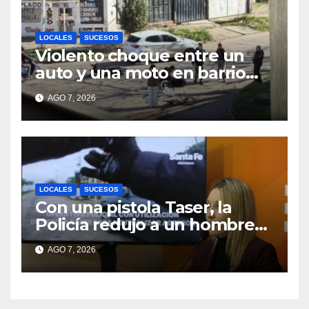
LOCALES
SUCESOS
Violento choque entre un
auto y una moto en barrio
Alvear: una mujer quedó
AGO 7, 2026
tendida sobre la calzada
LOCALES
SUCESOS
Con una pistola Taser, la
Policía redujo a un hombre
que amenazaba a su padre
AGO 7, 2026
con un arma blanca en la
ruta 168