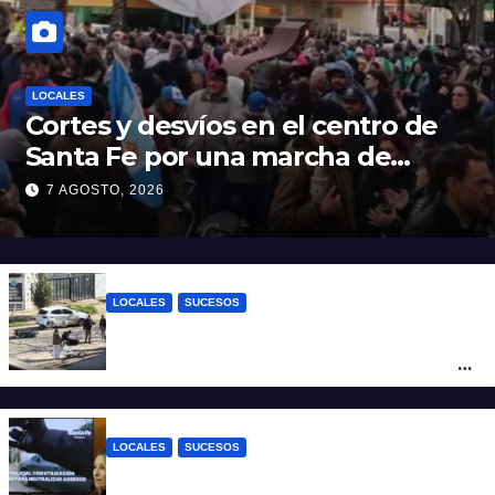
LOCALES
Cortes y desvíos en el centro de
Santa Fe por una marcha de
organizaciones sociales y
7 AGOSTO, 2026
sindicales
LOCALES
SUCESOS
Violento choque entre un auto y una
moto en barrio Alvear: una mujer quedó
tendida sobre la calzada
LOCALES
SUCESOS
Con una pistola Taser, la Policía redujo a