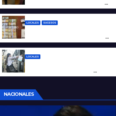
un hombre que amenazaba a su padre
con un arma blanca en la ruta 168
LOCALES
SUCESOS
Denunció a su inquilino por movimientos
sospechosos y la Policía secuestró más
de 700 gramos de cocaína
LOCALES
Santa Fe renovó más de 70 colectivos y el
40% del servicio ya se presta con
unidades modernizadas
NACIONALES