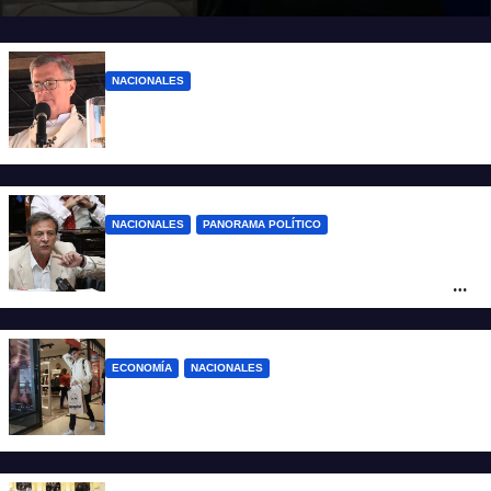
NACIONALES
“El sueldo no alcanza”: duro mensaje de
García Cuerva en San Cayetano
NACIONALES
PANORAMA POLÍTICO
La furia de Oscar Zago con Federico
Sturzenegger: “Se cree que somos títeres
o estúpidos”
ECONOMÍA
NACIONALES
La inflación de julio en CABA se disparó al
2,9%: ¿qué va a pasar a nivel nacional?