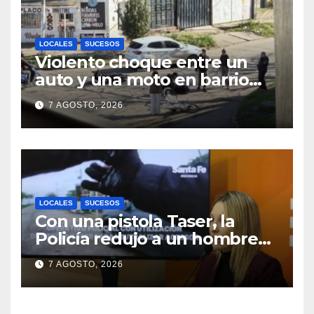
LOCALES
SUCESOS
Violento choque entre un
auto y una moto en barrio
Alvear: una mujer quedó
7 AGOSTO, 2026
tendida sobre la calzada
LOCALES
SUCESOS
Con una pistola Taser, la
Policía redujo a un hombre
que amenazaba a su padre
7 AGOSTO, 2026
con un arma blanca en la
ruta 168