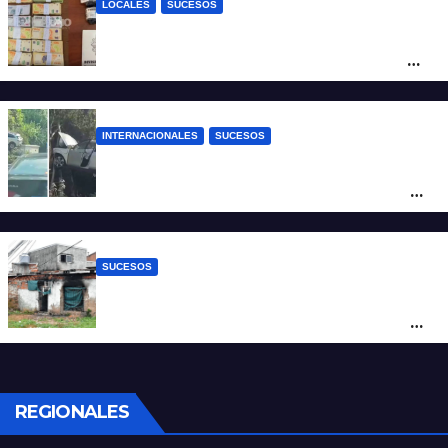
LOCALES
SUCESOS
Denunció a su inquilino por movimientos
sospechosos y la Policía secuestró más
de 700 gramos de cocaína
INTERNACIONALES
SUCESOS
Increíble accidente en China: perdió el
control y el auto terminó incrustado en un
árbol
SUCESOS
Incendio fatal en Bº Schneider: la pericia
determinó cómo se originó el fuego que
le costó la vida a un niño de 4 años
REGIONALES