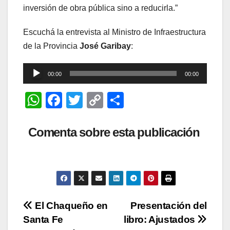
inversión de obra pública sino a reducirla.”
Escuchá la entrevista al Ministro de Infraestructura
de la Provincia
José Garibay
:
Reproductor
00:00
00:00
de
W
F
T
C
C
audio
h
a
wi
o
o
at
c
tt
p
m
Comenta sobre esta publicación
s
e
er
y
p
A
b
Li
ar
p
o
n
tir
p
o
k
Navegación
El Chaqueño en
Presentación del
k
Santa Fe
libro: Ajustados