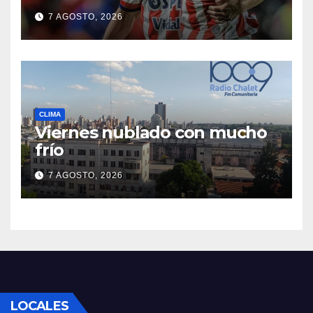
primer triunfo en el Clausura
7 AGOSTO, 2026
CLIMA
Viernes nublado con mucho
frío
7 AGOSTO, 2026
LOCALES