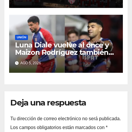
minuto a minuto
UNIÓN
Luna Diale vuelve al once y
Maizon Rodríguez también
sería titular
AGO 5, 2026
Deja una respuesta
Tu dirección de correo electrónico no será publicada.
Los campos obligatorios están marcados con
*