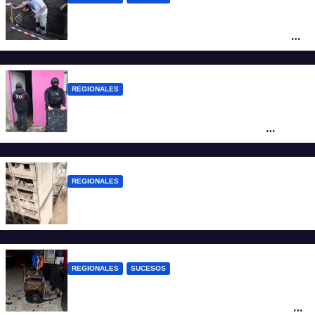
Hallaron los primeros restos humanos en
la investigación por la Masacre Indígena
de San Antonio de Obligado
REGIONALES
Detuvieron en Rosario a “Yaka”, buscado
por un homicidio y otros hechos de
violencia armada
REGIONALES
A 13 años de la tragedia de Salta 2141
REGIONALES
SUCESOS
Violento asalto a mano armada en una
peluquería: maniataron a dos hombres y