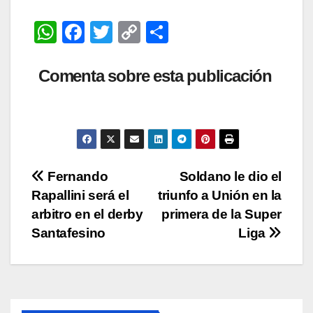
W
F
T
C
C
h
a
wi
o
o
at
c
tt
p
m
Comenta sobre esta publicación
s
e
er
y
p
A
b
Li
ar
p
o
n
tir
p
o
k
Navegación
Fernando
Soldano le dio el
k
Rapallini será el
triunfo a Unión en la
de
arbitro en el derby
primera de la Super
entradas
Santafesino
Liga