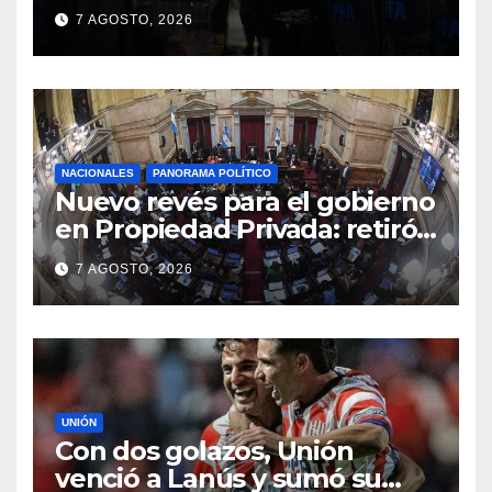
se venda la patria
7 AGOSTO, 2026
NACIONALES
PANORAMA POLÍTICO
Nuevo revés para el gobierno
en Propiedad Privada: retiró
el capítulo que pretendía
7 AGOSTO, 2026
modificar la Ley de Manejo
del Fuego
UNIÓN
Con dos golazos, Unión
venció a Lanús y sumó su