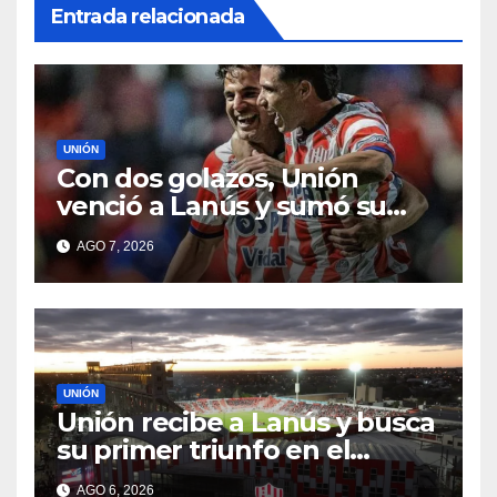
Entrada relacionada
UNIÓN
Con dos golazos, Unión
venció a Lanús y sumó su
primer triunfo en el Clausura
AGO 7, 2026
UNIÓN
Unión recibe a Lanús y busca
su primer triunfo en el
Torneo Clausura: seguí el
AGO 6, 2026