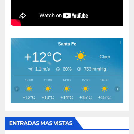
Santa Fe
+12°C
Claro
1.1 m/s
60%
763
mmHg
12:00
13:00
14:00
15:00
16:00
17:00
‹
›
+12°C
+13°C
+14°C
+15°C
+15°C
+15°C
ENTRADAS MAS VISTAS