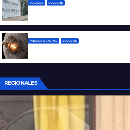
LOCALES
SUCESOS
Un joven fue baleado tras una discusión
en un partido de fútbol en Colastiné Norte
INTERÉS GENERAL
SUCESOS
La NASA confirmó que un cohete de
SpaceX impactó en la Luna
REGIONALES