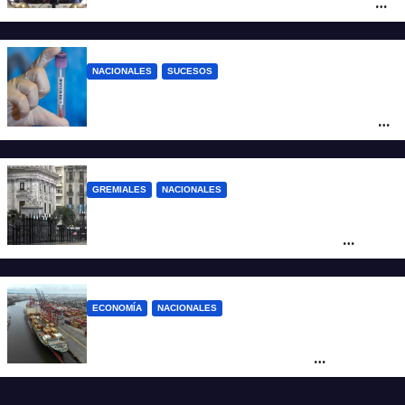
Propiedad Privada: retiró el capítulo que
pretendía modificar la Ley de Manejo del
Fuego
NACIONALES
SUCESOS
Un argentino contrajo hantavirus durante
un viaje por Europa y permanece aislado
en España
GREMIALES
NACIONALES
Amplio operativo de seguridad por la
marcha al Congreso: el mapa de los
cortes y desvíos
ECONOMÍA
NACIONALES
Otra derrota de Milei: el Gobierno
formalizó la marcha atrás con la
desregulación del practicaje