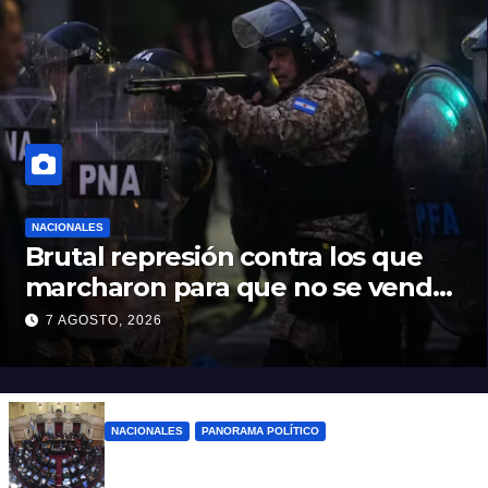
NACIONALES
Brutal represión contra los que
marcharon para que no se venda
la patria
7 AGOSTO, 2026
NACIONALES
PANORAMA POLÍTICO
Nuevo revés para el gobierno en