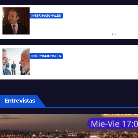
reclamó condenas internacionales
INTERNACIONALES
La Embajada de China en Argentina
apuntó contra Estados Unidos por
“obstrucción”
INTERNACIONALES
El presidente Lula ordenó retirar a su
embajador en Argentina
Entrevistas