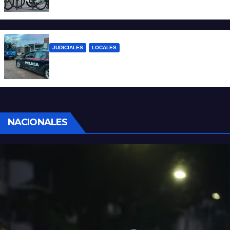
mil viajes y suma nuevas estaciones
JUDICIALES
LOCALES
Detuvieron a un joven por tentativa de
homicidio en barrio 12 de Octubre
NACIONALES