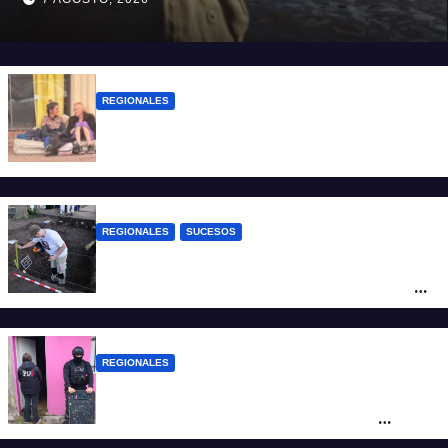
REGIONALES
Zulma Lobato fue encontrada en
situación de calle en Paraná
REGIONALES
SUCESOS
Hallaron los primeros restos humanos en
la investigación por la Masacre Indígena
de San Antonio de Obligado
REGIONALES
Detuvieron en Rosario a “Yaka”, buscado
por un homicidio y otros hechos de
violencia armada