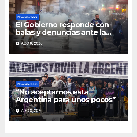
NACIONALES
El Gobierno responde con
balas y denuncias ante la
protesta
AGO 8, 2026
NACIONALES
“No aceptamos esta
Argentina para unos pocos”
AGO 8, 2026