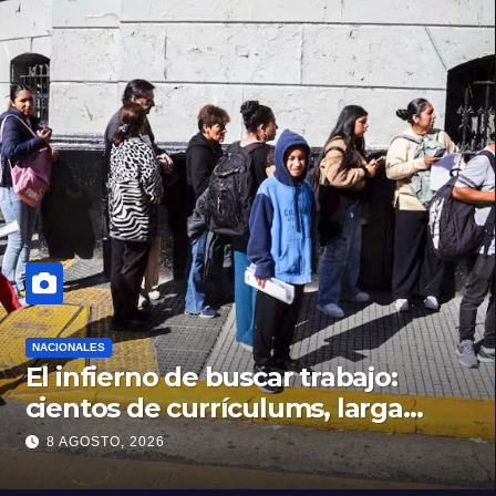
NACIONALES
El infierno de buscar trabajo:
cientos de currículums, larga
espera y menos puestos
8 AGOSTO, 2026
registrados