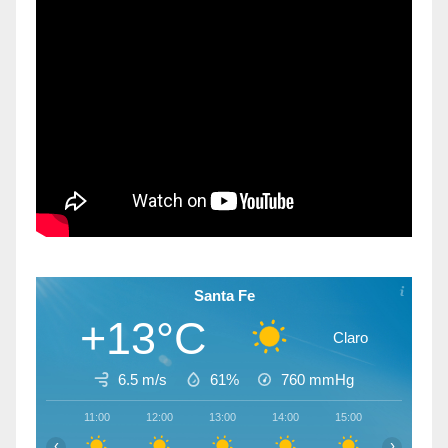
Santa Fe
+13°C
Claro
6.5 m/s
61%
760
mmHg
11:00
12:00
13:00
14:00
15:00
16:00
‹
›