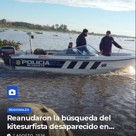
REGIONALES
Reanudaron la búsqueda del
kitesurfista desaparecido en
aguas de la Laguna Setúbal
7 AGOSTO, 2026