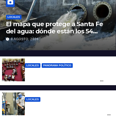
LOCALES
El mapa que protege a Santa Fe
del agua: dónde están los 54
puntos de bombeo
8 AGOSTO, 2026
LOCALES
PANORAMA POLÍTICO
Diputados empieza en comisiones el
debate sobre el sistema electoral de
Santa Fe
LOCALES
YPF aumentó los combustibles en la
ciudad de Santa Fe: la nafta súper superó