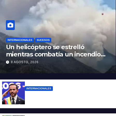
INTERNACIONALES
SUCESOS
Un helicóptero se estrelló
mientras combatía un incendio
forestal en Utah
8 AGOSTO, 2026
INTERNACIONALES
Abelardo De la Espriella ya es presidente
de Colombia