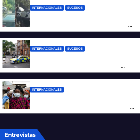
INTERNACIONALES
SUCESOS
Increíble accidente en China: perdió el
control y el auto terminó incrustado en un
árbol
INTERNACIONALES
SUCESOS
Pánico en el centro de Londres: una
mujer atacó e hirió con unas tijeras a
cuatro hombres
INTERNACIONALES
Alarma mundial por el brote de Ébola en
África: temen que el virus esté mutando
tras superar los 4.000 casos
Entrevistas