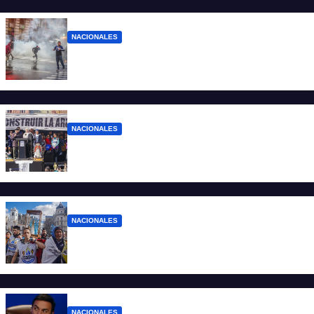
NACIONALES
El Gobierno responde con balas y
denuncias ante la protesta
NACIONALES
“No aceptamos esta Argentina para unos
pocos”
NACIONALES
Ruegos por el trabajo que falta y para el
que lo tiene, que el sueldo alcance
NACIONALES