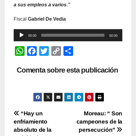
a sus empleos a varios.”
Fiscal
Gabriel De Vedia
Reproductor
00:00
00:00
de
W
F
T
C
C
audio
h
a
wi
o
o
at
c
tt
p
m
Comenta sobre esta publicación
s
e
er
y
p
A
b
Li
ar
p
o
n
tir
p
o
k
Navegación
“Hay un
Moreau: “ Son
k
enfriamiento
campeones de la
de
absoluto de la
persecución”