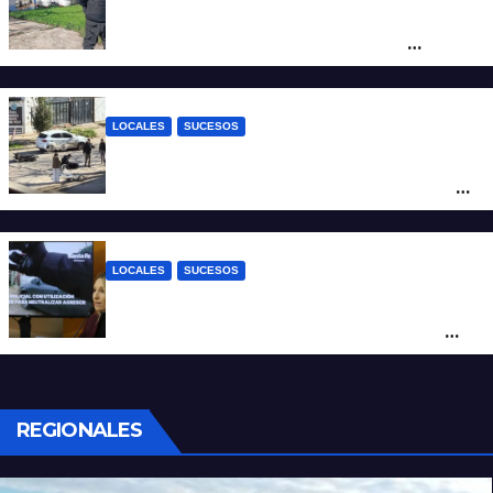
Triste confirmación: el cuerpo hallado a la
altura del club Náutico Sur es el de
Fernando Cappi, el kitesurfista buscado
intensamente
LOCALES
SUCESOS
Violento choque entre un auto y una
moto en barrio Alvear: una mujer quedó
tendida sobre la calzada
LOCALES
SUCESOS
Con una pistola Taser, la Policía redujo a
un hombre que amenazaba a su padre
con un arma blanca en la ruta 168
REGIONALES