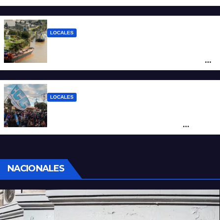
los $2.100 y llenar el tanque cuesta más
de $94.000
LOCALES
Pullaro y empresarios viajan a Chile para
posicionar los puertos del sur de Santa Fe
como salida para las exportaciones
mineras
LOCALES
Cortes y desvíos en el centro de Santa Fe
por una marcha de organizaciones
sociales y sindicales
NACIONALES