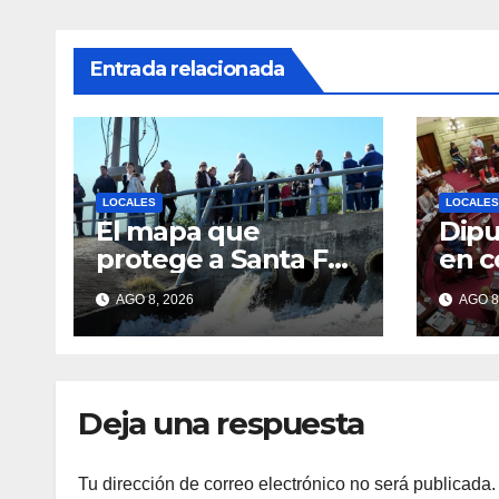
Entrada relacionada
LOCALES
LOCALES
El mapa que
Dipu
protege a Santa Fe
en c
del agua: dónde
deba
AGO 8, 2026
AGO 8
están los 54 puntos
sist
de bombeo
Sant
Deja una respuesta
Tu dirección de correo electrónico no será publicada.