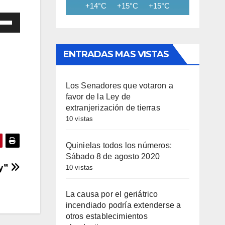
+14°C
+15°C
+15°C
+15°C
+15
iza
las
ENTRADAS MAS VISTAS
cha
Los Senadores que votaron a
iba/abajo
favor de la Ley de
a
extranjerización de tierras
entar
10 vistas
minuir
Quinielas todos los números:
Sábado 8 de agosto 2020
Py”
umen.
10 vistas
La causa por el geriátrico
incendiado podría extenderse a
otros establecimientos