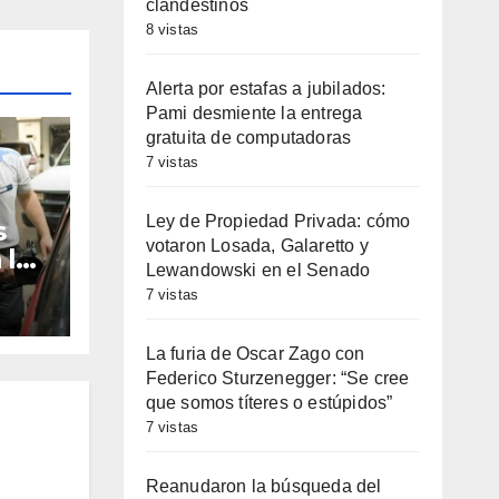
clandestinos
8 vistas
Alerta por estafas a jubilados:
Pami desmiente la entrega
gratuita de computadoras
7 vistas
Ley de Propiedad Privada: cómo
s
votaron Losada, Galaretto y
 la
Lewandowski en el Senado
Fe:
7 vistas
0 y
La furia de Oscar Zago con
Federico Sturzenegger: “Se cree
que somos títeres o estúpidos”
7 vistas
Reanudaron la búsqueda del