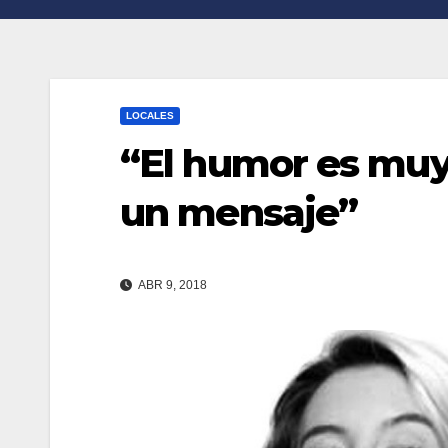
n
r
k
t
i
LOCALES
r
“El humor es muy
un mensaje”
ABR 9, 2018