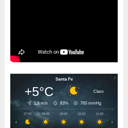
Santa Fe
+5°C
Claro
1.3 m/s
83%
765
mmHg
07:00
08:00
09:00
10:00
11:00
12:00
‹
›