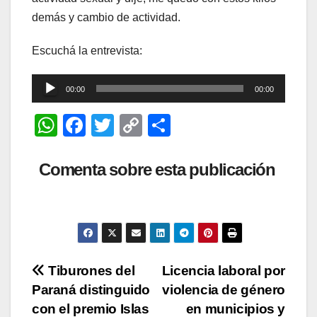
demás y cambio de actividad.
Escuchá la entrevista:
Reproductor
00:00
00:00
de
W
F
T
C
C
audio
h
a
wi
o
o
at
c
tt
p
m
Comenta sobre esta publicación
s
e
er
y
p
A
b
Li
ar
p
o
n
tir
p
o
k
Navegación
Tiburones del
Licencia laboral por
k
Paraná distinguido
violencia de género
de
con el premio Islas
en municipios y