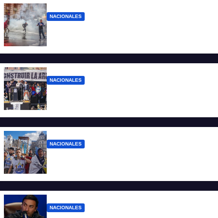
NACIONALES
El Gobierno responde con balas y
denuncias ante la protesta
NACIONALES
“No aceptamos esta Argentina para unos
pocos”
NACIONALES
Ruegos por el trabajo que falta y para el
que lo tiene, que el sueldo alcance
NACIONALES