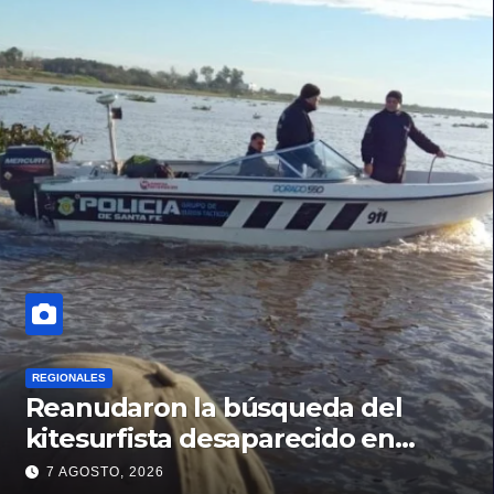
REGIONALES
Reanudaron la búsqueda del
kitesurfista desaparecido en
aguas de la Laguna Setúbal
7 AGOSTO, 2026