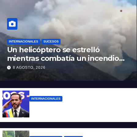
INTERNACIONALES
SUCESOS
Un helicóptero se estrelló
mientras combatía un incendio
forestal en Utah
8 AGOSTO, 2026
INTERNACIONALES
Abelardo De la Espriella ya es presidente
de Colombia