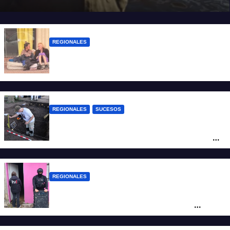
REGIONALES
Zulma Lobato fue encontrada en
situación de calle en Paraná
REGIONALES
SUCESOS
Hallaron los primeros restos humanos en
la investigación por la Masacre Indígena
de San Antonio de Obligado
REGIONALES
Detuvieron en Rosario a “Yaka”, buscado
por un homicidio y otros hechos de
violencia armada