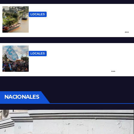
de $94.000
LOCALES
Pullaro y empresarios viajan a Chile para
posicionar los puertos del sur de Santa Fe
como salida para las exportaciones
mineras
LOCALES
Cortes y desvíos en el centro de Santa Fe
por una marcha de organizaciones
sociales y sindicales
NACIONALES