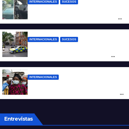
INTERNACIONALES
SUCESOS
Increíble accidente en China: perdió el
control y el auto terminó incrustado en un
árbol
INTERNACIONALES
SUCESOS
Pánico en el centro de Londres: una
mujer atacó e hirió con unas tijeras a
cuatro hombres
INTERNACIONALES
Alarma mundial por el brote de Ébola en
África: temen que el virus esté mutando
tras superar los 4.000 casos
Entrevistas