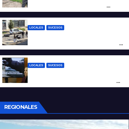
altura del club Náutico Sur es el de
Fernando Cappi, el kitesurfista buscado
intensamente
LOCALES
SUCESOS
Violento choque entre un auto y una
moto en barrio Alvear: una mujer quedó
tendida sobre la calzada
LOCALES
SUCESOS
Con una pistola Taser, la Policía redujo a
un hombre que amenazaba a su padre
con un arma blanca en la ruta 168
REGIONALES