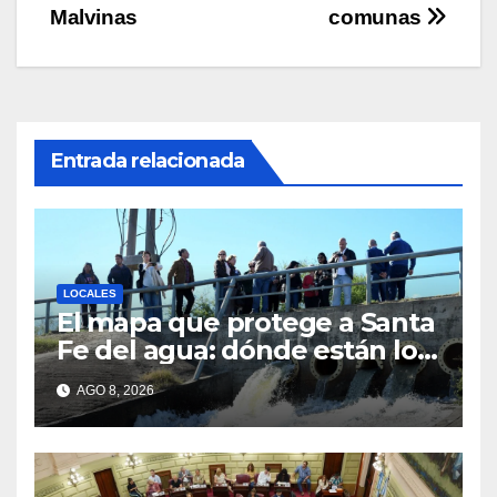
entradas
Malvinas
comunas
Entrada relacionada
LOCALES
El mapa que protege a Santa
Fe del agua: dónde están los
54 puntos de bombeo
AGO 8, 2026