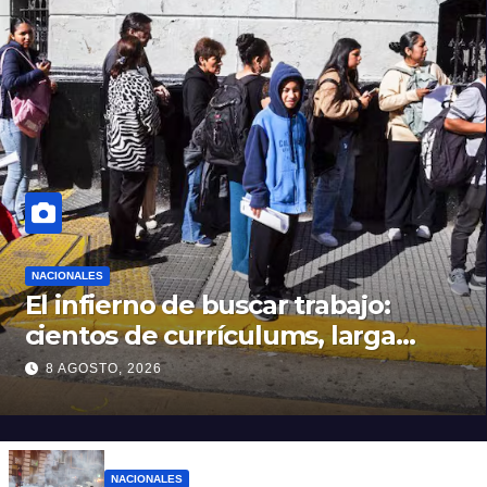
NACIONALES
El infierno de buscar trabajo:
cientos de currículums, larga
espera y menos puestos
8 AGOSTO, 2026
registrados
NACIONALES