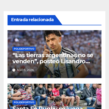
Entrada relacionada
POLIDEPORTIVO
“Las tierras argentinas no se
venden”, posteó Lisandro
Martínez
AGO 5, 2026
POLIDEPORTIVO
Santa Fe Rugby se juega