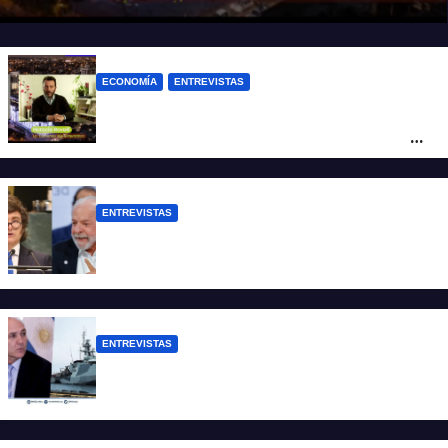
repita”
ECONOMÍA
ENTREVISTAS
Rovelli: “El superavit fiscal de Mieli es
ficticio pues debemos 480 mil millones
de dólares”
ENTREVISTAS
Chaves: “Es una actitud facista con
consecuencias diplomáticas graves”
ENTREVISTAS
Carmona: “Es un hecho muy grave pero
lamentablemente no es aislado”