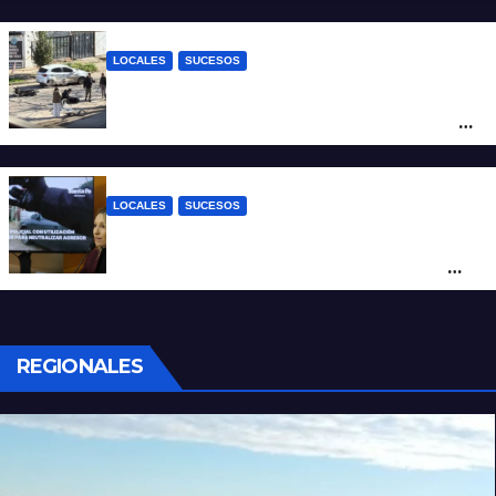
Fernando Cappi, el kitesurfista buscado
intensamente
LOCALES
SUCESOS
Violento choque entre un auto y una
moto en barrio Alvear: una mujer quedó
tendida sobre la calzada
LOCALES
SUCESOS
Con una pistola Taser, la Policía redujo a
un hombre que amenazaba a su padre
con un arma blanca en la ruta 168
REGIONALES