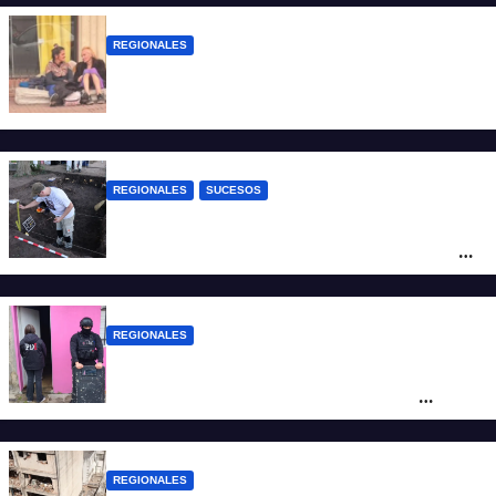
REGIONALES
Zulma Lobato fue encontrada en
situación de calle en Paraná
REGIONALES
SUCESOS
Hallaron los primeros restos humanos en
la investigación por la Masacre Indígena
de San Antonio de Obligado
REGIONALES
Detuvieron en Rosario a “Yaka”, buscado
por un homicidio y otros hechos de
violencia armada
REGIONALES