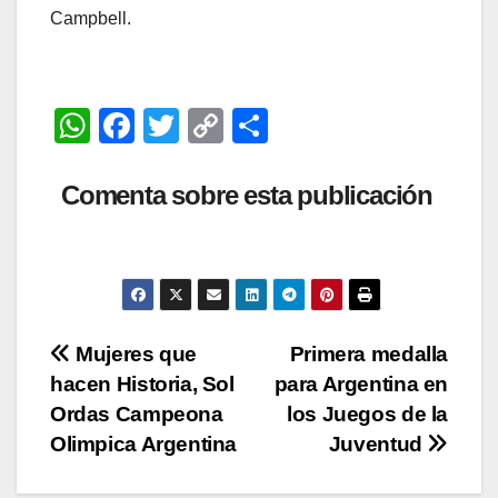
Campbell.
W
F
T
C
C
h
a
wi
o
o
at
c
tt
p
m
Comenta sobre esta publicación
s
e
er
y
p
A
b
Li
ar
p
o
n
tir
p
o
k
Navegación
Mujeres que
Primera medalla
k
hacen Historia, Sol
para Argentina en
de
Ordas Campeona
los Juegos de la
entradas
Olimpica Argentina
Juventud