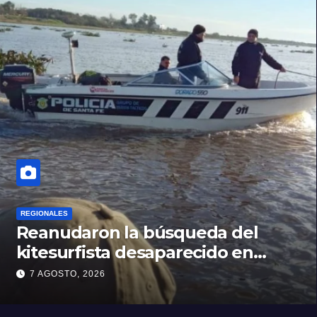
REGIONALES
Reanudaron la búsqueda del
kitesurfista desaparecido en
aguas de la Laguna Setúbal
7 AGOSTO, 2026