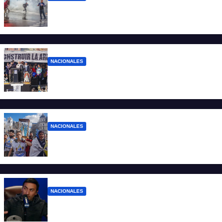
El Gobierno responde con balas y
denuncias ante la protesta
NACIONALES
“No aceptamos esta Argentina para unos
pocos”
NACIONALES
Ruegos por el trabajo que falta y para el
que lo tiene, que el sueldo alcance
NACIONALES
Denuncian al conductor del streaming
Carajo por dichos discriminatorios