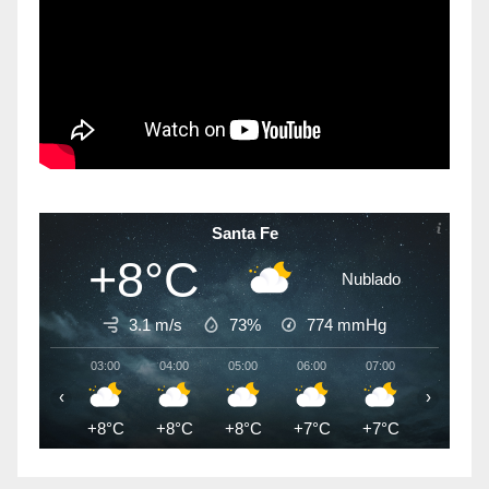
Santa Fe
+8°C
Nublado
3.1 m/s
73%
774
mmHg
03:00
04:00
05:00
06:00
07:00
08:00
‹
›
+8°C
+8°C
+8°C
+7°C
+7°C
+7°C