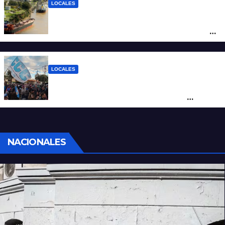
LOCALES
Pullaro y empresarios viajan a Chile para
posicionar los puertos del sur de Santa Fe
como salida para las exportaciones
mineras
LOCALES
Cortes y desvíos en el centro de Santa Fe
por una marcha de organizaciones
sociales y sindicales
NACIONALES