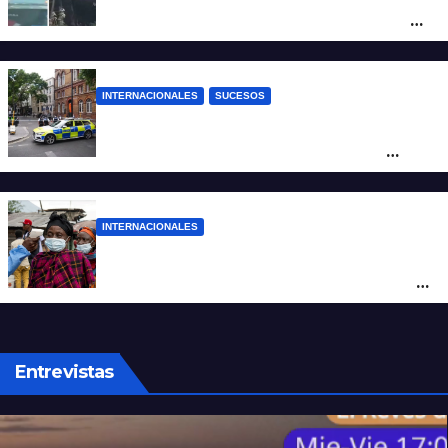
control y el auto terminó incrustado en un
árbol
INTERNACIONALES
SUCESOS
Pánico en el centro de Londres: una
mujer atacó e hirió con unas tijeras a
cuatro hombres
INTERNACIONALES
Alarma mundial por el brote de Ébola en
África: temen que el virus esté mutando
tras superar los 4.000 casos
Entrevistas