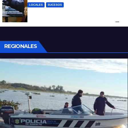
LOCALES
SUCESOS
Con una pistola Taser, la Policía redujo a
un hombre que amenazaba a su padre
con un arma blanca en la ruta 168
REGIONALES