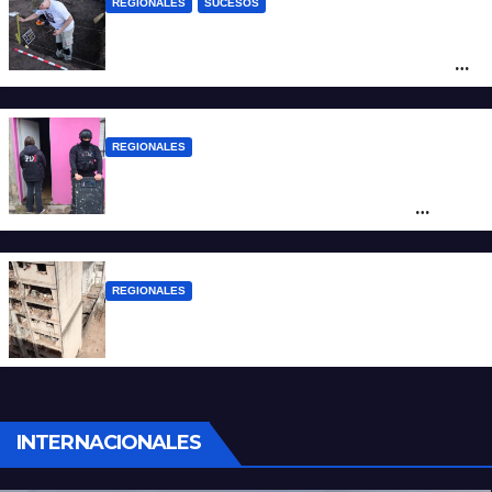
REGIONALES
SUCESOS
Hallaron los primeros restos humanos en
la investigación por la Masacre Indígena
de San Antonio de Obligado
REGIONALES
Detuvieron en Rosario a “Yaka”, buscado
por un homicidio y otros hechos de
violencia armada
REGIONALES
A 13 años de la tragedia de Salta 2141
INTERNACIONALES