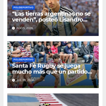
POLIDEPORTIVO
“Las tierras argentinas no se
venden”, posteó Lisandro
Martínez
AGO 5, 2026
POLIDEPORTIVO
Santa Fe Rugby se juega
mucho más que un partido
en Córdoba
JUL 30, 2026