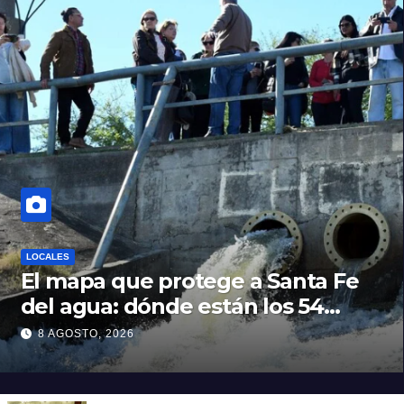
LOCALES
El mapa que protege a Santa Fe
del agua: dónde están los 54
puntos de bombeo
8 AGOSTO, 2026