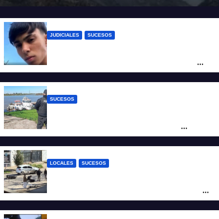
JUDICIALES
SUCESOS
Caso Jeremías Monzón: la Fiscalía amplió
la imputación contra la menor acusada
del crimen y la causa se encamina al
juicio por jurados
SUCESOS
Triste confirmación: el cuerpo hallado a la
altura del club Náutico Sur es el de
Fernando Cappi, el kitesurfista buscado
intensamente
LOCALES
SUCESOS
Violento choque entre un auto y una
moto en barrio Alvear: una mujer quedó
tendida sobre la calzada