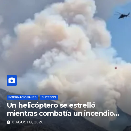
INTERNACIONALES
SUCESOS
Un helicóptero se estrelló
mientras combatía un incendio
forestal en Utah
8 AGOSTO, 2026