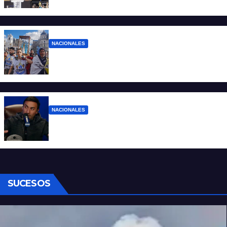
pocos”
NACIONALES
Ruegos por el trabajo que falta y para el
que lo tiene, que el sueldo alcance
NACIONALES
Denuncian al conductor del streaming
Carajo por dichos discriminatorios
SUCESOS