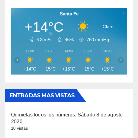
Santa Fe
+14°C
Claro
6.3 m/s
46%
760
mmHg
12:00
13:00
14:00
15:00
16:00
17:00
‹
›
+14°C
+15°C
+15°C
+15°C
+15°C
+14°C
ENTRADAS MAS VISTAS
Quinielas todos los números: Sábado 8 de agosto
2020
10 vistas