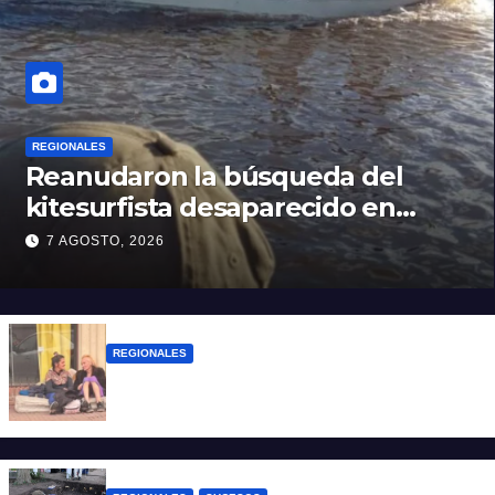
REGIONALES
Reanudaron la búsqueda del
kitesurfista desaparecido en
aguas de la Laguna Setúbal
7 AGOSTO, 2026
REGIONALES
Zulma Lobato fue encontrada en
situación de calle en Paraná