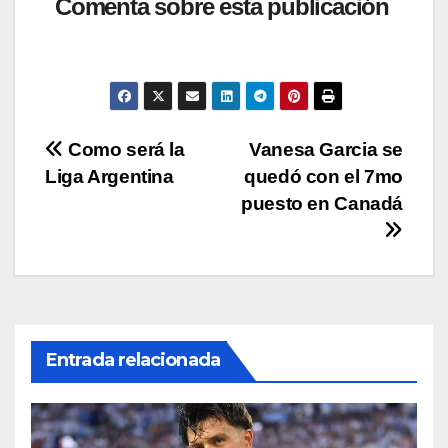
at
c
tt
p
m
Comenta sobre esta publicación
s
e
er
y
p
A
b
Li
ar
p
o
n
tir
p
o
k
Navegación
Como será la
Vanesa Garcia se
k
Liga Argentina
quedó con el 7mo
de
puesto en Canadá
entradas
Entrada relacionada