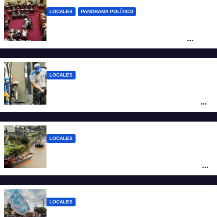
LOCALES
PANORAMA POLÍTICO
Diputados empieza en comisiones el
debate sobre el sistema electoral de
Santa Fe
LOCALES
YPF aumentó los combustibles en la
ciudad de Santa Fe: la nafta súper superó
los $2.100 y llenar el tanque cuesta más
de $94.000
LOCALES
Pullaro y empresarios viajan a Chile para
posicionar los puertos del sur de Santa Fe
como salida para las exportaciones
mineras
LOCALES
Cortes y desvíos en el centro de Santa Fe