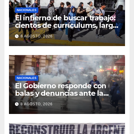
NACIONALES
El infierno de buscar trabajo:
cientos de currículums, larga
espera y menos puestos
8 AGOSTO, 2026
registrados
NACIONALES
El Gobierno responde con
balas y denuncias ante la
protesta
8 AGOSTO, 2026