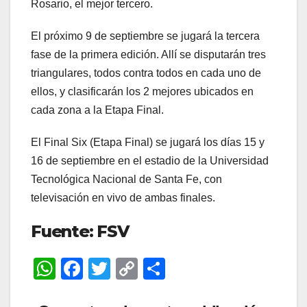
Rosario, el mejor tercero.
El próximo 9 de septiembre se jugará la tercera
fase de la primera edición. Allí se disputarán tres
triangulares, todos contra todos en cada uno de
ellos, y clasificarán los 2 mejores ubicados en
cada zona a la Etapa Final.
El Final Six (Etapa Final) se jugará los días 15 y
16 de septiembre en el estadio de la Universidad
Tecnológica Nacional de Santa Fe, con
televisación en vivo de ambas finales.
Fuente: FSV
W
F
T
C
C
h
a
wi
o
o