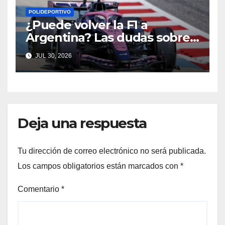
POLIDEPORTIVO
¿Puede volver la F1 a
Argentina? Las dudas sobre
Qatar y Abu Dabi reavivan la
JUL 30, 2026
ilusión
Deja una respuesta
Tu dirección de correo electrónico no será publicada.
Los campos obligatorios están marcados con
*
Comentario
*