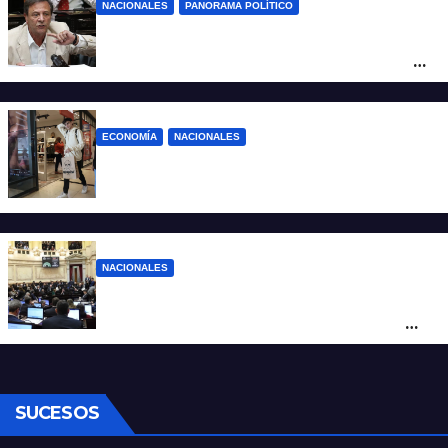
NACIONALES
PANORAMA POLÍTICO
La furia de Oscar Zago con Federico
Sturzenegger: “Se cree que somos títeres
o estúpidos”
ECONOMÍA
NACIONALES
La inflación de julio en CABA se disparó al
2,9%: ¿qué va a pasar a nivel nacional?
NACIONALES
Ley de Propiedad Privada: cómo votaron
Losada, Galaretto y Lewandowski en el
Senado
SUCESOS