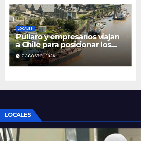
LOCALES
Pullaro y empresarios viajan
a Chile para posicionar los
puertos del sur de Santa Fe
7 AGOSTO, 2026
como salida para las
exportaciones mineras
LOCALES