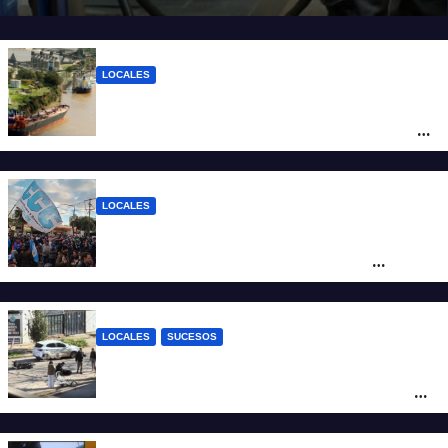
LOCALES
Pullaro y empresarios viajan a Chile para
posicionar los puertos del sur de Santa Fe
como salida para las exportaciones
mineras
LOCALES
Cortes y desvíos en el centro de Santa Fe
por una marcha de organizaciones
sociales y sindicales
LOCALES
SUCESOS
Violento choque entre un auto y una
moto en barrio Alvear: una mujer quedó
tendida sobre la calzada