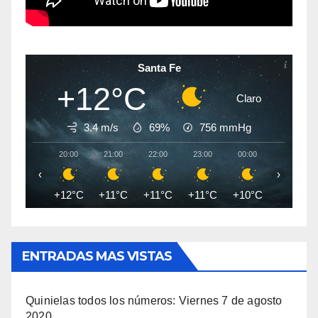
Santa Fe
+12°C
Claro
3.4 m/s
69%
756
mmHg
20:00
21:00
22:00
23:00
00:00
01:00
‹
›
+12°C
+11°C
+11°C
+11°C
+10°C
+10°C
ENTRADAS MAS VISTAS
Quinielas todos los números: Viernes 7 de agosto
2020