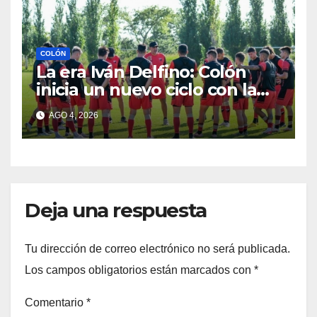
COLÓN
La era Iván Delfino: Colón
inicia un nuevo ciclo con la
mira en San Telmo
AGO 4, 2026
Deja una respuesta
Tu dirección de correo electrónico no será publicada.
Los campos obligatorios están marcados con
*
Comentario
*