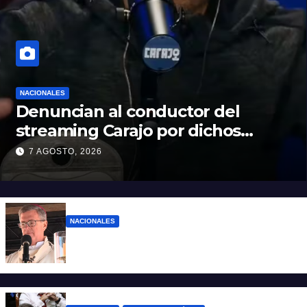
NACIONALES
Denuncian al conductor del
streaming Carajo por dichos
discriminatorios
7 AGOSTO, 2026
NACIONALES
“El sueldo no alcanza”: duro mensaje de
García Cuerva en San Cayetano