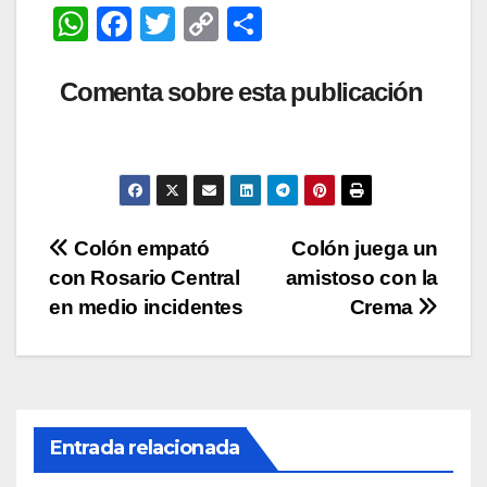
W
F
T
C
C
h
a
wi
o
o
at
c
tt
p
m
Comenta sobre esta publicación
s
e
er
y
p
A
b
Li
ar
p
o
n
tir
p
o
k
Navegación
Colón empató
Colón juega un
k
con Rosario Central
amistoso con la
de
en medio incidentes
Crema
entradas
Entrada relacionada