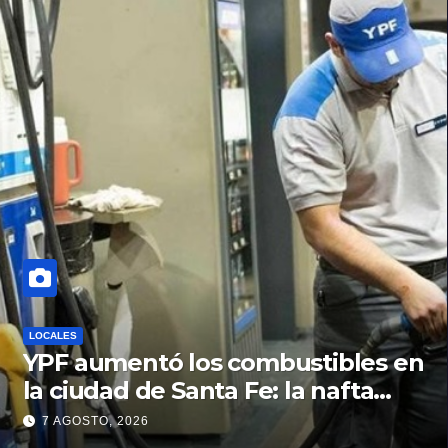
LOCALES
YPF aumentó los combustibles en
la ciudad de Santa Fe: la nafta
súper superó los $2.100 y llenar el
7 AGOSTO, 2026
tanque cuesta más de $94.000