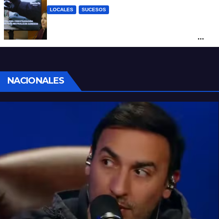
LOCALES
SUCESOS
Con una pistola Taser, la Policía redujo a
un hombre que amenazaba a su padre
con un arma blanca en la ruta 168
NACIONALES