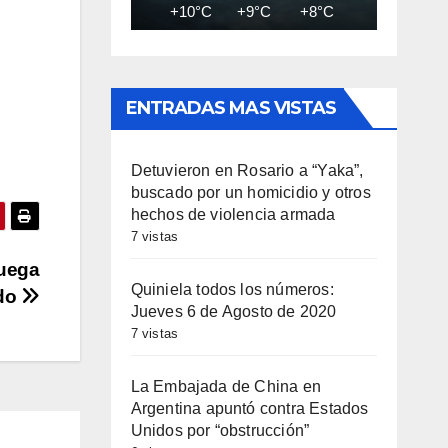
+10°C
+9°C
+8°C
+8°C
+8
ENTRADAS MAS VISTAS
Detuvieron en Rosario a “Yaka”,
buscado por un homicidio y otros
hechos de violencia armada
7 vistas
juega
Quiniela todos los números:
ado
Jueves 6 de Agosto de 2020
7 vistas
La Embajada de China en
Argentina apuntó contra Estados
Unidos por “obstrucción”