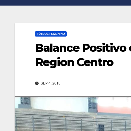
n
r
k
t
i
FÚTBOL FEMENINO
r
Balance Positivo 
Region Centro
SEP 4, 2018