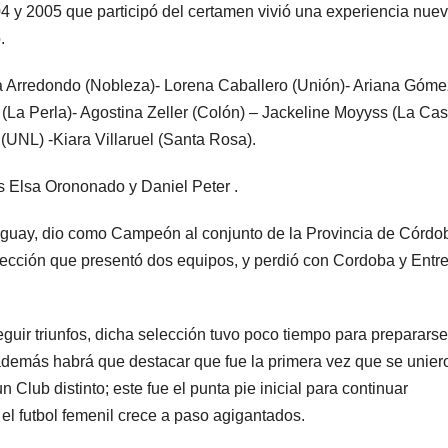
4 y 2005 que participó del certamen vivió una experiencia nuev
.
ía Arredondo (Nobleza)- Lorena Caballero (Unión)- Ariana Góme
(La Perla)- Agostina Zeller (Colón) – Jackeline Moyyss (La Casi
UNL) -Kiara Villaruel (Santa Rosa).
s Elsa Orononado y Daniel Peter .
uguay, dio como Campeón al conjunto de la Provincia de Córdo
lección que presentó dos equipos, y perdió con Cordoba y Entr
guir triunfos, dicha selección tuvo poco tiempo para preparars
 además habrá que destacar que fue la primera vez que se unier
Club distinto; este fue el punta pie inicial para continuar
el futbol femenil crece a paso agigantados.