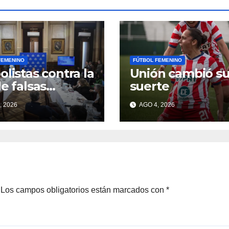
FEMENINO
FÚTBOL FEMENINO
olistas contra la
Unión cambió s
de falsas
suerte
ncias: «Es un
, 2026
AGO 4, 2026
do para
entos»
Los campos obligatorios están marcados con
*