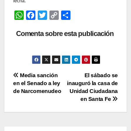
fecha.
W
F
T
C
C
h
a
wi
o
o
at
c
tt
p
m
Comenta sobre esta publicación
s
e
er
y
p
A
b
Li
ar
p
o
n
tir
p
o
k
Navegación
Media sanción
El sábado se
k
en el Senado a ley
inauguró la casa de
de
de Narcomenudeo
Unidad Ciudadana
entradas
en Santa Fe