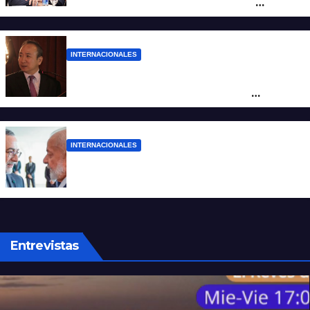
bloqueo a Cuba, apuntó a Trump y
reclamó condenas internacionales
INTERNACIONALES
La Embajada de China en Argentina
apuntó contra Estados Unidos por
“obstrucción”
INTERNACIONALES
El presidente Lula ordenó retirar a su
embajador en Argentina
Entrevistas