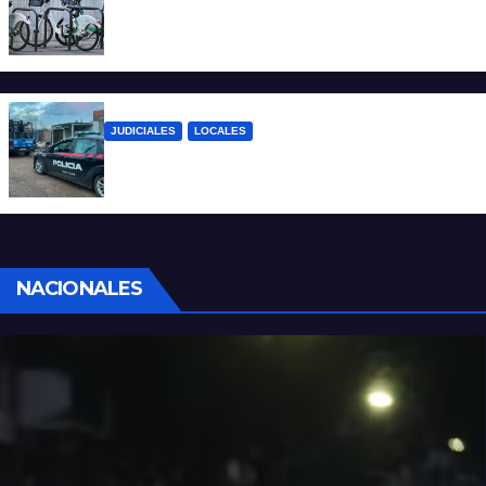
Santa Fe: la bici pública ya supera los 670
mil viajes y suma nuevas estaciones
JUDICIALES
LOCALES
Detuvieron a un joven por tentativa de
homicidio en barrio 12 de Octubre
NACIONALES