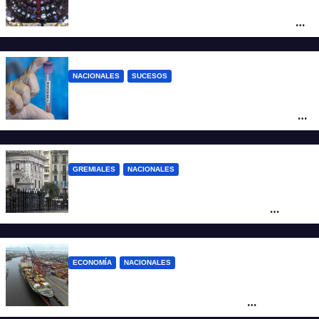
Nuevo revés para el gobierno en
Propiedad Privada: retiró el capítulo que
pretendía modificar la Ley de Manejo del
Fuego
NACIONALES
SUCESOS
Un argentino contrajo hantavirus durante
un viaje por Europa y permanece aislado
en España
GREMIALES
NACIONALES
Amplio operativo de seguridad por la
marcha al Congreso: el mapa de los
cortes y desvíos
ECONOMÍA
NACIONALES
Otra derrota de Milei: el Gobierno
formalizó la marcha atrás con la