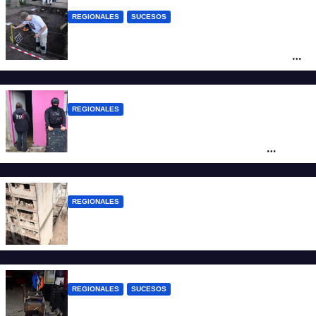
REGIONALES
SUCESOS
Hallaron los primeros restos humanos en
la investigación por la Masacre Indígena
de San Antonio de Obligado
REGIONALES
Detuvieron en Rosario a “Yaka”, buscado
por un homicidio y otros hechos de
violencia armada
REGIONALES
A 13 años de la tragedia de Salta 2141
REGIONALES
SUCESOS
Violento asalto a mano armada en una