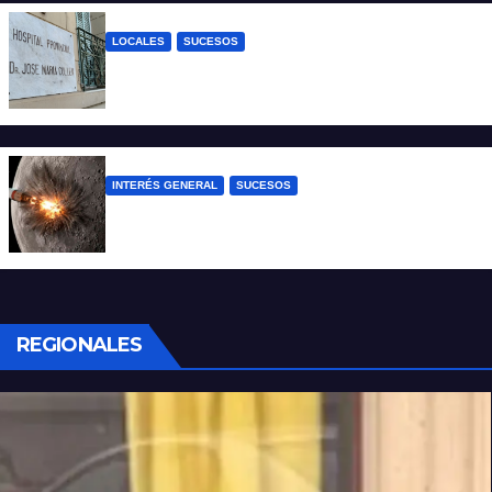
LOCALES
SUCESOS
Un joven fue baleado tras una discusión
en un partido de fútbol en Colastiné Norte
INTERÉS GENERAL
SUCESOS
La NASA confirmó que un cohete de
SpaceX impactó en la Luna
REGIONALES