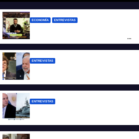
ECONOMÍA
ENTREVISTAS
Rovelli: “El superavit fiscal de Mieli es
ficticio pues debemos 480 mil millones
de dólares”
ENTREVISTAS
Chaves: “Es una actitud facista con
consecuencias diplomáticas graves”
ENTREVISTAS
Carmona: “Es un hecho muy grave pero
lamentablemente no es aislado”