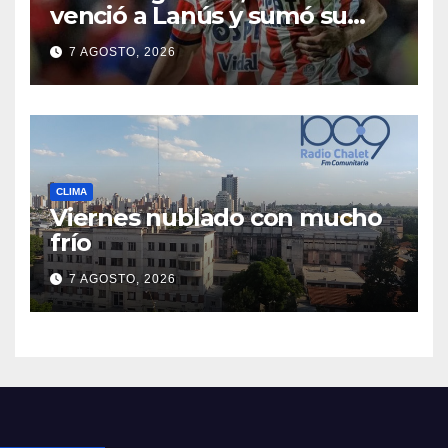
venció a Lanús y sumó su
primer triunfo en el Clausura
7 AGOSTO, 2026
CLIMA
Viernes nublado con mucho
frío
7 AGOSTO, 2026