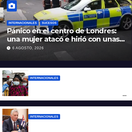
INTERNACIONALES
SUCESOS
Pánico en el centro de Londres:
una mujer atacó e hirió con unas
tijeras a cuatro hombres
6 AGOSTO, 2026
INTERNACIONALES
Alarma mundial por el brote de Ébola en
África: temen que el virus esté mutando
tras superar los 4.000 casos
INTERNACIONALES
“Es un genocidio”: Díaz-Canel repudió el