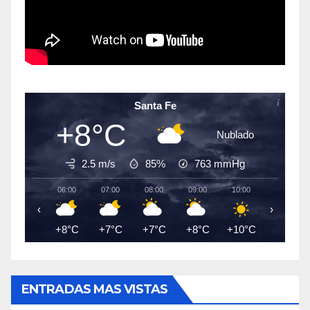
Santa Fe
+8°C
Nublado
2.5 m/s
85%
763
mmHg
06:00
07:00
08:00
09:00
10:00
11:00
‹
›
+8°C
+7°C
+7°C
+8°C
+10°C
+11°C
ENTRADAS MAS VISTAS