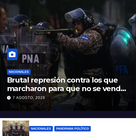
NACIONALES
Brutal represión contra los que
marcharon para que no se venda
la patria
7 AGOSTO, 2026
NACIONALES
PANORAMA POLÍTICO