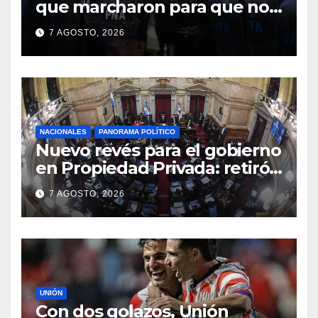
que marcharon para que no
se venda la patria
7 AGOSTO, 2026
NACIONALES
PANORAMA POLÍTICO
Nuevo revés para el gobierno
en Propiedad Privada: retiró
el capítulo que pretendía
7 AGOSTO, 2026
modificar la Ley de Manejo
del Fuego
UNIÓN
Con dos golazos, Unión