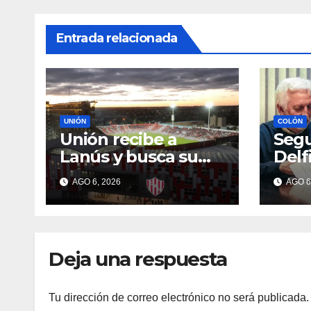
Entrada relacionada
UNIÓN
COLÓN
Unión recibe a
Segu
Lanús y busca su
Delf
primer triunfo en el
cont
AGO 6, 2026
AGO 6
Torneo Clausura:
técn
seguí el minuto a
minuto
Deja una respuesta
Tu dirección de correo electrónico no será publicada.