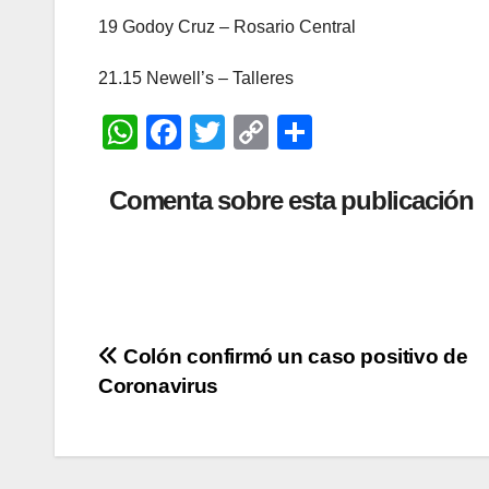
19 Godoy Cruz – Rosario Central
21.15 Newell’s – Talleres
W
F
T
C
C
h
a
wi
o
o
at
c
tt
p
m
Comenta sobre esta publicación
s
e
er
y
p
A
b
Li
ar
p
o
n
tir
p
o
k
Navegación
Colón confirmó un caso positivo de
k
Coronavirus
de
entradas