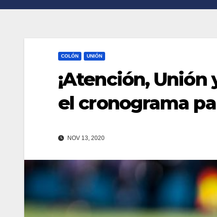
n
r
k
t
i
COLÓN
UNIÓN
r
¡Atención, Unión 
el cronograma par
NOV 13, 2020