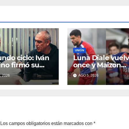
UNIÓN
ndo ciclo: Iván
Luna Diale vuelv
ino firmó su
once y Maizon
rato como
Rodríguez tamb
, 2026
AGO 5, 2026
ico de Colón
sería titular
Los campos obligatorios están marcados con
*