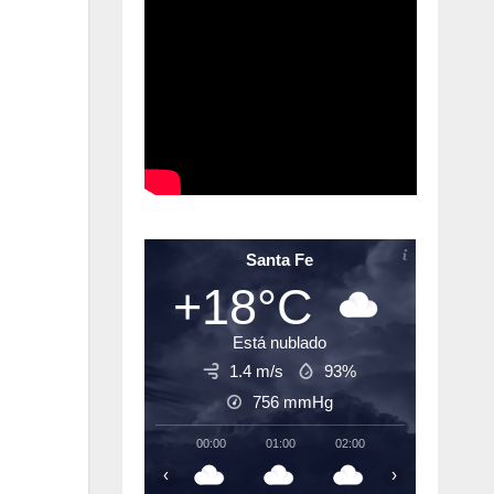
Santa Fe
+18°C
Está nublado
1.4 m/s
93%
756
mmHg
00:00
01:00
02:00
03:00
04:
‹
›