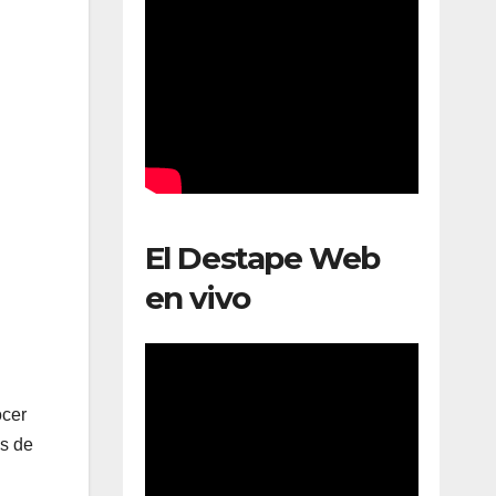
El Destape Web
en vivo
ocer
os de