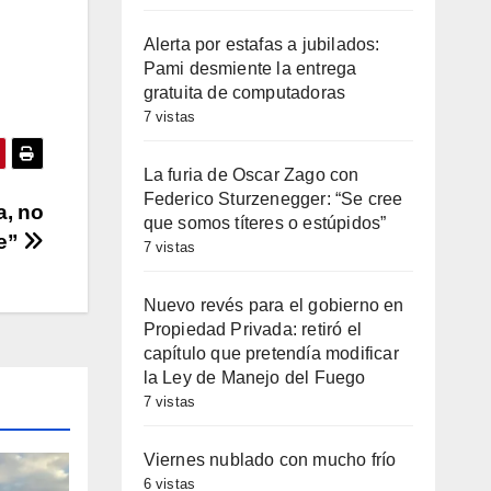
cha
Alerta por estafas a jubilados:
Pami desmiente la entrega
iba/abajo
gratuita de computadoras
a
7 vistas
entar
La furia de Oscar Zago con
minuir
Federico Sturzenegger: “Se cree
a, no
que somos títeres o estúpidos”
le”
umen.
7 vistas
Nuevo revés para el gobierno en
Propiedad Privada: retiró el
capítulo que pretendía modificar
la Ley de Manejo del Fuego
7 vistas
Viernes nublado con mucho frío
6 vistas