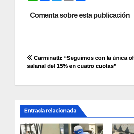
h
a
wi
o
o
at
c
tt
p
m
Comenta sobre esta publicación
s
e
er
y
p
A
b
Li
ar
p
o
n
tir
p
o
k
Navegación
Carminatti: “Seguimos con la única of
k
salarial del 15% en cuatro cuotas”
de
entradas
Entrada relacionada