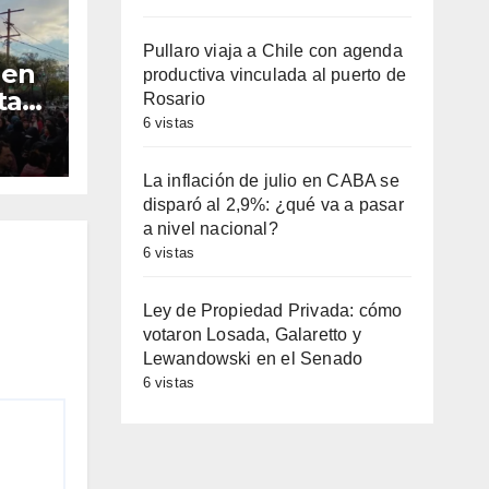
Pullaro viaja a Chile con agenda
 en
productiva vinculada al puerto de
ta
Rosario
cha
6 vistas
es
ales
La inflación de julio en CABA se
disparó al 2,9%: ¿qué va a pasar
a nivel nacional?
6 vistas
Ley de Propiedad Privada: cómo
votaron Losada, Galaretto y
Lewandowski en el Senado
6 vistas