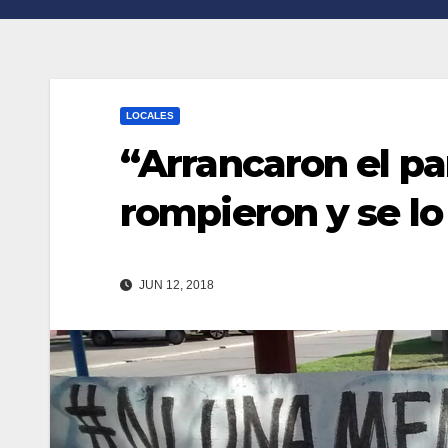
n
r
k
t
i
LOCALES
r
“Arrancaron el pa
rompieron y se lo
JUN 12, 2018