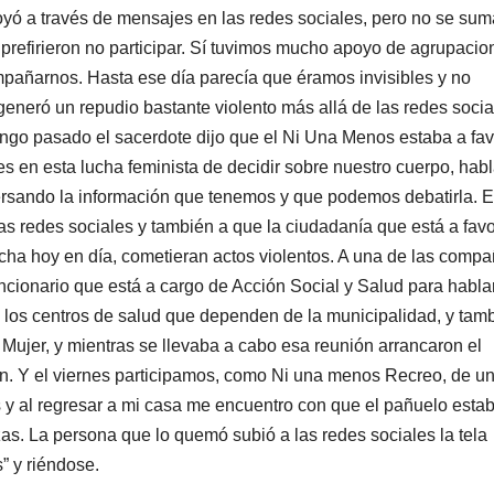
ó a través de mensajes en las redes sociales, pero no se sum
 prefirieron no participar. Sí tuvimos mucho apoyo de agrupacio
añarnos. Hasta ese día parecía que éramos invisibles y no
generó un repudio bastante violento más allá de las redes socia
mingo pasado el sacerdote dijo que el Ni Una Menos estaba a fav
es en esta lucha feminista de decidir sobre nuestro cuerpo, hab
versando la información que tenemos y que podemos debatirla. E
s redes sociales y también a que la ciudadanía que está a favo
ucha hoy en día, cometieran actos violentos. A una de las comp
uncionario que está a cargo de Acción Social y Salud para habla
n los centros de salud que dependen de la municipalidad, y tam
 Mujer, y mientras se llevaba a cabo esa reunión arrancaron el
ron. Y el viernes participamos, como Ni una menos Recreo, de u
s y al regresar a mi casa me encuentro con que el pañuelo esta
s. La persona que lo quemó subió a las redes sociales la tela
” y riéndose.