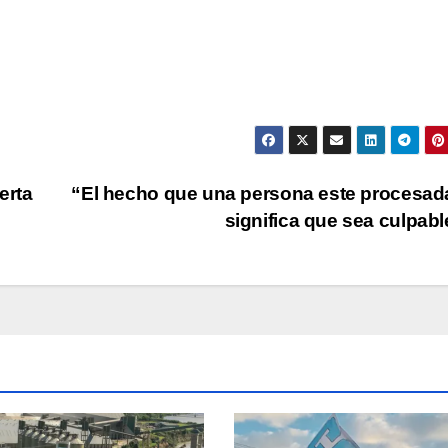
de
fle
arr
par
aum
o
dis
erta
“El hecho que una persona este procesad
el
significa que sea culpab
vol