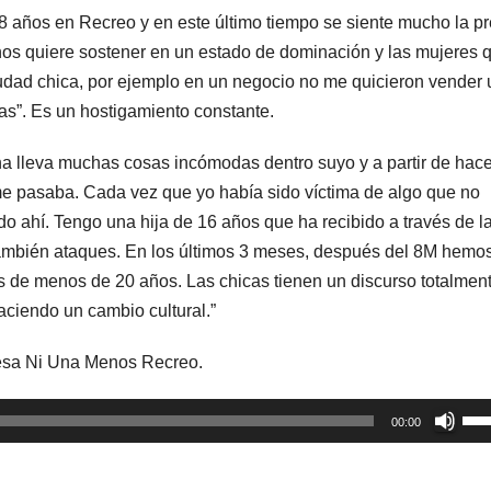
8 años en Recreo y en este último tiempo se siente mucho la p
l nos quiere sostener en un estado de dominación y las mujeres 
ad chica, por ejemplo en un negocio no me quicieron vender
as”. Es un hostigamiento constante.
na lleva muchas cosas incómodas dentro suyo y a partir de hac
e pasaba. Cada vez que yo había sido víctima de algo que no
o ahí. Tengo una hija de 16 años que ha recibido a través de l
ambién ataques. En los últimos 3 meses, después del 8M hemo
s de menos de 20 años. Las chicas tienen un discurso totalmen
ciendo un cambio cultural.”
mesa Ni Una Menos Recreo.
Util
00:00
las
tec