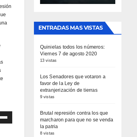
resión
que
 una
ENTRADAS MAS VISTAS
e
Quinielas todos los números:
Viernes 7 de agosto 2020
13 vistas
as
s
Los Senadores que votaron a
te
favor de la Ley de
extranjerización de tierras
9 vistas
Brutal represión contra los que
iza
marcharon para que no se venda
la patria
las
8 vistas