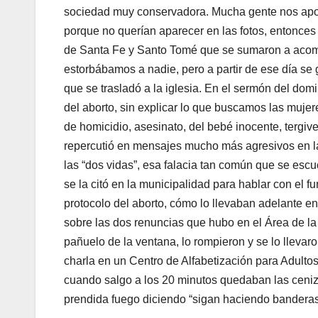
sociedad muy conservadora. Mucha gente nos apoy
porque no querían aparecer en las fotos, entonces
de Santa Fe y Santo Tomé que se sumaron a acomp
estorbábamos a nadie, pero a partir de ese día se 
que se trasladó a la iglesia. En el sermón del do
del aborto, sin explicar lo que buscamos las mujer
de homicidio, asesinato, del bebé inocente, tergi
repercutió en mensajes mucho más agresivos en la
las “dos vidas”, esa falacia tan común que se esc
se la citó en la municipalidad para hablar con el f
protocolo del aborto, cómo lo llevaban adelante e
sobre las dos renuncias que hubo en el Área de la
pañuelo de la ventana, lo rompieron y se lo lleva
charla en un Centro de Alfabetización para Adulto
cuando salgo a los 20 minutos quedaban las ceniza
prendida fuego diciendo “sigan haciendo banderas