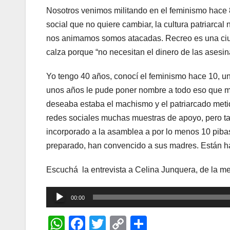
Nosotros venimos militando en el feminismo hace 
social que no quiere cambiar, la cultura patriarca
nos animamos somos atacadas. Recreo es una ciud
calza porque “no necesitan el dinero de las asesin
Yo tengo 40 años, conocí el feminismo hace 10, u
unos años le pude poner nombre a todo eso que m
deseaba estaba el machismo y el patriarcado metid
redes sociales muchas muestras de apoyo, pero t
incorporado a la asamblea a por lo menos 10 piba
preparado, han convencido a sus madres. Están ha
Escuchá la entrevista a Celina Junquera, de la 
Reproductor
00:00
de
W
F
T
C
C
audio