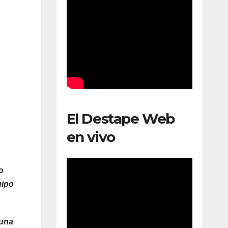
El Destape Web
en vivo
o
uipo
 una