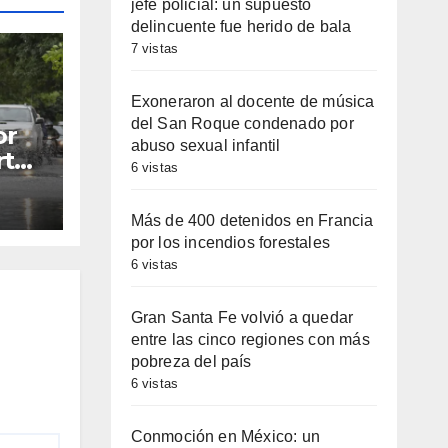
jefe policial: un supuesto
delincuente fue herido de bala
7 vistas
Exoneraron al docente de música
del San Roque condenado por
or
abuso sexual infantil
rtes
6 vistas
 Fe:
s
Más de 400 detenidos en Francia
h,
por los incendios forestales
sco
6 vistas
Gran Santa Fe volvió a quedar
entre las cinco regiones con más
pobreza del país
6 vistas
Conmoción en México: un