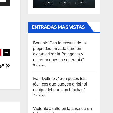
+17°C
+17°C
+17°C
+17°C
+17
las
cha
ENTRADAS MAS VISTAS
iba/abajo
a
Borsini: “Con la excusa de la
entar
propiedad privada quieren
extranjerizar la Patagonia y
entregar nuestra soberanía”
minuir
9 vistas
re”
umen.
Iván Delfino : “Son pocos los
técnicos que pueden dirigir al
equipo del que son hinchas”
7 vistas
Violento asalto en la casa de un