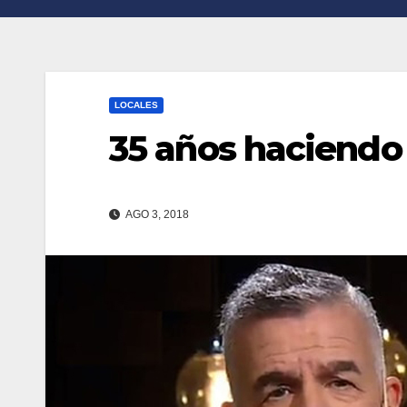
n
r
k
t
i
LOCALES
r
35 años haciendo 
AGO 3, 2018