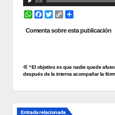
00:00
de
W
F
T
C
C
audio
h
a
wi
o
o
at
c
tt
p
m
Comenta sobre esta publicación
s
e
er
y
p
A
b
Li
ar
p
o
n
tir
p
o
k
Navegación
“El objetivo es que nadie quede afuer
k
después de la interna acompañar la fór
de
entradas
Entrada relacionada