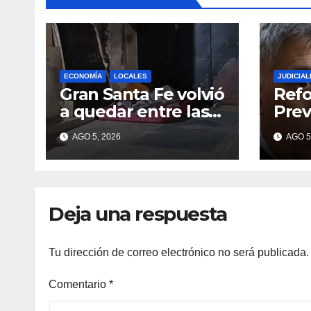
ECONOMÍA
LOCALES
JUDICIAL
Gran Santa Fe volvió
Ref
a quedar entre las
Prev
cinco regiones con
indi
AGO 5, 2026
AGO 5
más pobreza del
de l
país
un i
ratif
Prov
Deja una respuesta
ante
Naci
Tu dirección de correo electrónico no será publicada.
Comentario
*