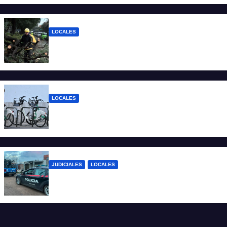
LOCALES
El temporal dejó 59 reclamos en Santa Fe
y continúan los operativos municipales
LOCALES
Santa Fe: la bici pública ya supera los 670
mil viajes y suma nuevas estaciones
JUDICIALES
LOCALES
Detuvieron a un joven por tentativa de
homicidio en barrio 12 de Octubre