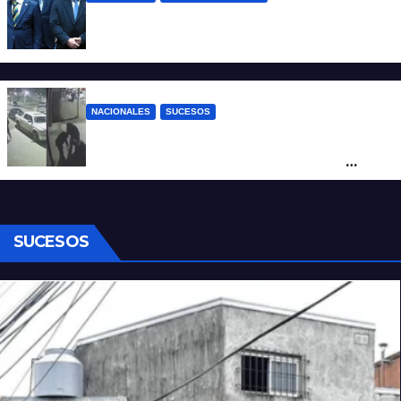
Milei contra Lula: “Fue una intervención
inédita en la política brasileña”
NACIONALES
SUCESOS
Neuquén: policías golpearon brutalmente
a un joven a la salida de un boliche y
quedaron filmados
SUCESOS