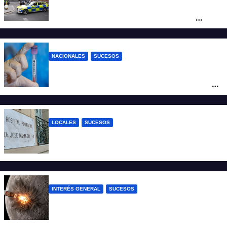
Pánico en el centro de Londres: una
mujer atacó e hirió con unas tijeras a
cuatro hombres
NACIONALES
SUCESOS
Un argentino contrajo hantavirus durante
un viaje por Europa y permanece aislado
en España
LOCALES
SUCESOS
Un joven fue baleado tras una discusión
en un partido de fútbol en Colastiné Norte
INTERÉS GENERAL
SUCESOS
La NASA confirmó que un cohete de
SpaceX impactó en la Luna