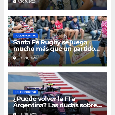
AGO 5, 2026
POLIDEPORTIVO
Santa Fe Rugby se juega
mucho más que un partido
en Córdoba
JUL 30, 2026
POLIDEPORTIVO
¿Puede volver la F1 a
Argentina? Las dudas sobre
Qatar y Abu Dabi reavivan la
JUL 30, 2026