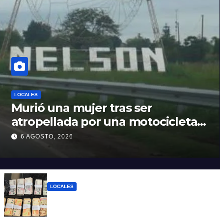
LOCALES
Murió una mujer tras ser
atropellada por una motocicleta
en Nelson
6 AGOSTO, 2026
LOCALES
Detuvieron a un joven de 22 años con 700
gramos de cocaína