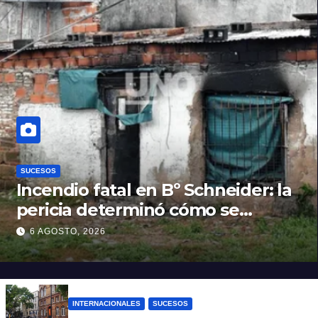
SUCESOS
Incendio fatal en Bº Schneider: la
pericia determinó cómo se
originó el fuego que le costó la
6 AGOSTO, 2026
vida a un niño de 4 años
INTERNACIONALES
SUCESOS