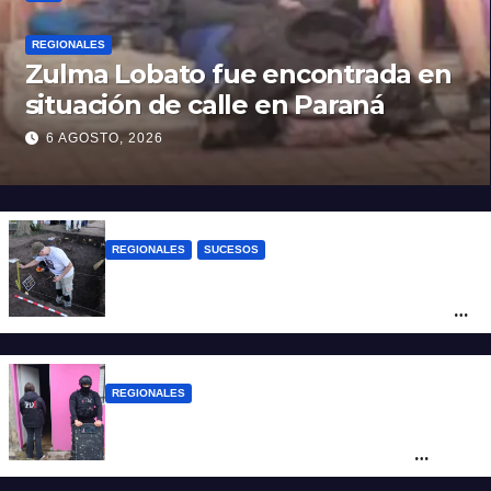
REGIONALES
Zulma Lobato fue encontrada en
situación de calle en Paraná
6 AGOSTO, 2026
REGIONALES
SUCESOS
Hallaron los primeros restos humanos en
la investigación por la Masacre Indígena
de San Antonio de Obligado
REGIONALES
Detuvieron en Rosario a “Yaka”, buscado
por un homicidio y otros hechos de
violencia armada