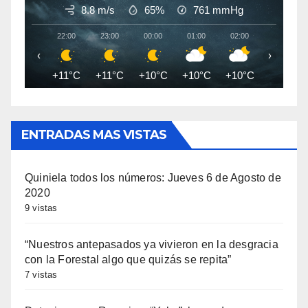
8.8 m/s
65%
761
mmHg
22:00
23:00
00:00
01:00
02:00
03:00
‹
›
+11°C
+11°C
+10°C
+10°C
+10°C
+9°C
ENTRADAS MAS VISTAS
Quiniela todos los números: Jueves 6 de Agosto de
2020
9 vistas
“Nuestros antepasados ya vivieron en la desgracia
con la Forestal algo que quizás se repita”
7 vistas