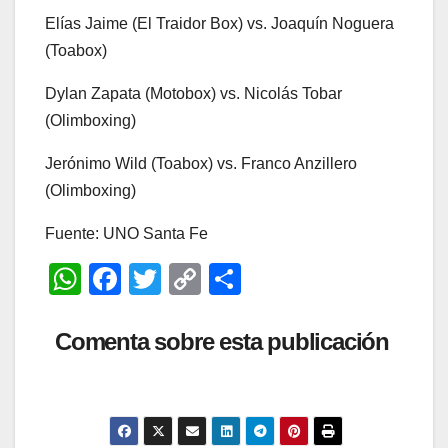
Elías Jaime (El Traidor Box) vs. Joaquín Noguera
(Toabox)
Dylan Zapata (Motobox) vs. Nicolás Tobar
(Olimboxing)
Jerónimo Wild (Toabox) vs. Franco Anzillero
(Olimboxing)
Fuente: UNO Santa Fe
W
F
T
C
C
h
a
wi
o
o
at
c
tt
p
m
Comenta sobre esta publicación
s
e
er
y
p
A
b
Li
ar
p
o
n
tir