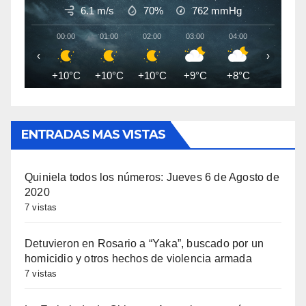
6.1 m/s
70%
762
mmHg
00:00
01:00
02:00
03:00
04:00
05:00
‹
›
+10°C
+10°C
+10°C
+9°C
+8°C
+8°C
ENTRADAS MAS VISTAS
Quiniela todos los números: Jueves 6 de Agosto de
2020
7 vistas
Detuvieron en Rosario a “Yaka”, buscado por un
homicidio y otros hechos de violencia armada
7 vistas