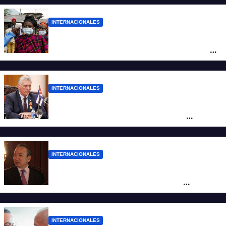
INTERNACIONALES
Alarma mundial por el brote de Ébola en
África: temen que el virus esté mutando
tras superar los 4.000 casos
INTERNACIONALES
“Es un genocidio”: Díaz-Canel repudió el
bloqueo a Cuba, apuntó a Trump y
reclamó condenas internacionales
INTERNACIONALES
La Embajada de China en Argentina
apuntó contra Estados Unidos por
“obstrucción”
INTERNACIONALES