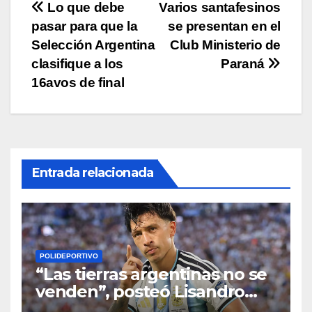
Navegación
Lo que debe
Varios santafesinos
k
pasar para que la
se presentan en el
de
Selección Argentina
Club Ministerio de
entradas
clasifique a los
Paraná
16avos de final
Entrada relacionada
POLIDEPORTIVO
“Las tierras argentinas no se
venden”, posteó Lisandro
Martínez