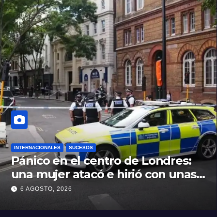
INTERNACIONALES
SUCESOS
Pánico en el centro de Londres:
una mujer atacó e hirió con unas
tijeras a cuatro hombres
6 AGOSTO, 2026