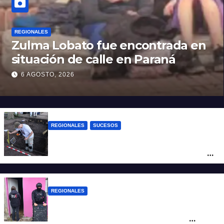
REGIONALES
Zulma Lobato fue encontrada en
situación de calle en Paraná
6 AGOSTO, 2026
REGIONALES
SUCESOS
Hallaron los primeros restos humanos en
la investigación por la Masacre Indígena
de San Antonio de Obligado
REGIONALES
Detuvieron en Rosario a “Yaka”, buscado
por un homicidio y otros hechos de