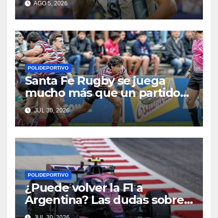
AGO 5, 2026
POLIDEPORTIVO
Santa Fe Rugby se juega
mucho más que un partido
en Córdoba
JUL 30, 2026
POLIDEPORTIVO
¿Puede volver la F1 a
Argentina? Las dudas sobre
Qatar y Abu Dabi reavivan la
JUL 30, 2026