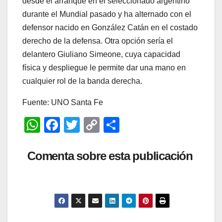
desde el arranque en el seleccionado argentino
durante el Mundial pasado y ha alternado con el
defensor nacido en González Catán en el costado
derecho de la defensa. Otra opción sería el
delantero Giuliano Simeone, cuya capacidad
física y despliegue le permite dar una mano en
cualquier rol de la banda derecha.
Fuente: UNO Santa Fe
W
F
T
C
C
h
a
wi
o
o
at
c
tt
p
m
Comenta sobre esta publicación
s
e
er
y
p
A
b
Li
ar
p
o
n
tir
p
o
k