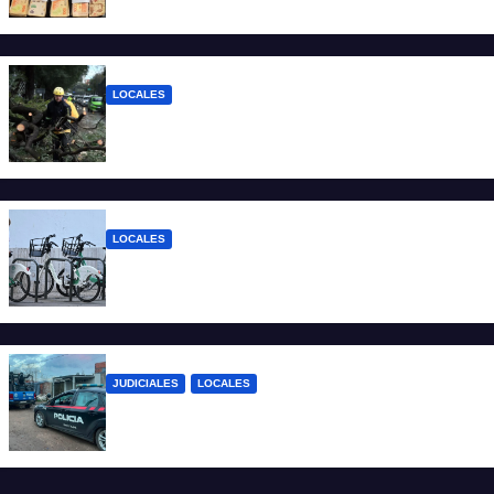
gramos de cocaína
LOCALES
El temporal dejó 59 reclamos en Santa Fe
y continúan los operativos municipales
LOCALES
Santa Fe: la bici pública ya supera los 670
mil viajes y suma nuevas estaciones
JUDICIALES
LOCALES
Detuvieron a un joven por tentativa de
homicidio en barrio 12 de Octubre