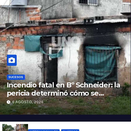
SUCESOS
Incendio fatal en Bº Schneider: la
pericia determinó cómo se
originó el fuego que le costó la
6 AGOSTO, 2026
vida a un niño de 4 años