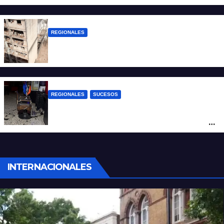
violencia armada
REGIONALES
A 13 años de la tragedia de Salta 2141
REGIONALES
SUCESOS
Violento asalto a mano armada en una
peluquería: maniataron a dos hombres y
robaron todo
INTERNACIONALES