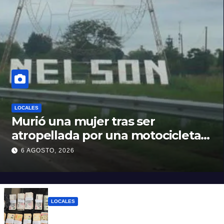
LOCALES
Murió una mujer tras ser
atropellada por una motocicleta
en Nelson
6 AGOSTO, 2026
LOCALES
Detuvieron a un joven de 22 años con 700