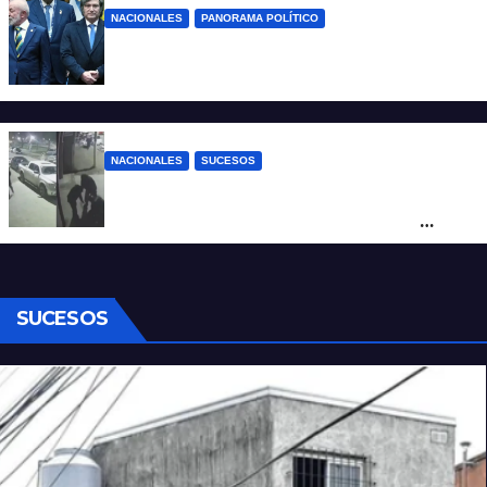
NACIONALES
PANORAMA POLÍTICO
Milei contra Lula: “Fue una intervención
inédita en la política brasileña”
NACIONALES
SUCESOS
Neuquén: policías golpearon brutalmente
a un joven a la salida de un boliche y
quedaron filmados
SUCESOS