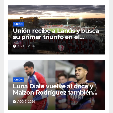
UNIÓN
Unión recibe a Lanús y busca
su primer triunfo en el
Torneo Clausura: seguí el
AGO 6, 2026
minuto a minuto
UNIÓN
Luna Diale vuelve al once y
Maizon Rodríguez también
sería titular
AGO 5, 2026