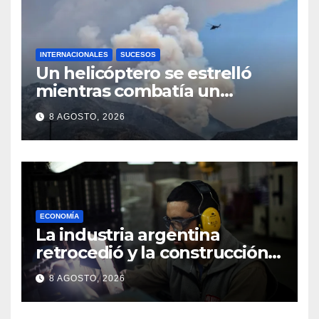
INTERNACIONALES
SUCESOS
Un helicóptero se estrelló
mientras combatía un
incendio forestal en Utah
8 AGOSTO, 2026
ECONOMÍA
La industria argentina
retrocedió y la construcción
avanzó tímidamente en el
8 AGOSTO, 2026
primer semestre