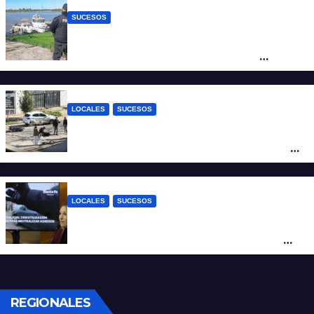
SUCESOS
Triste confirmación: el cuerpo hallado a la
altura del club Náutico Sur es el de
Fernando Cappi, el kitesurfista buscado
intensamente
LOCALES
SUCESOS
Violento choque entre un auto y una
moto en barrio Alvear: una mujer quedó
tendida sobre la calzada
LOCALES
SUCESOS
Con una pistola Taser, la Policía redujo a
un hombre que amenazaba a su padre
con un arma blanca en la ruta 168
REGIONALES