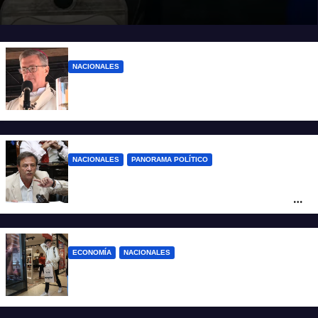
NACIONALES
“El sueldo no alcanza”: duro mensaje de
García Cuerva en San Cayetano
NACIONALES
PANORAMA POLÍTICO
La furia de Oscar Zago con Federico
Sturzenegger: “Se cree que somos títeres
o estúpidos”
ECONOMÍA
NACIONALES
La inflación de julio en CABA se disparó al
2,9%: ¿qué va a pasar a nivel nacional?