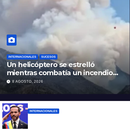
INTERNACIONALES
SUCESOS
Un helicóptero se estrelló
mientras combatía un incendio
forestal en Utah
8 AGOSTO, 2026
INTERNACIONALES
Abelardo De la Espriella ya es presidente
de Colombia