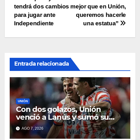
de
tendrá dos cambios
mejor que en Unión,
entradas
para jugar ante
queremos hacerle
Independiente
una estatua”
Entrada relacionada
UNIÓN
Con dos golazos, Unión
venció a Lanús y sumó su
primer triunfo en el Clausura
AGO 7, 2026