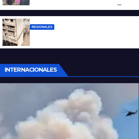
por un homicidio y otros hechos de
violencia armada
REGIONALES
A 13 años de la tragedia de Salta 2141
INTERNACIONALES