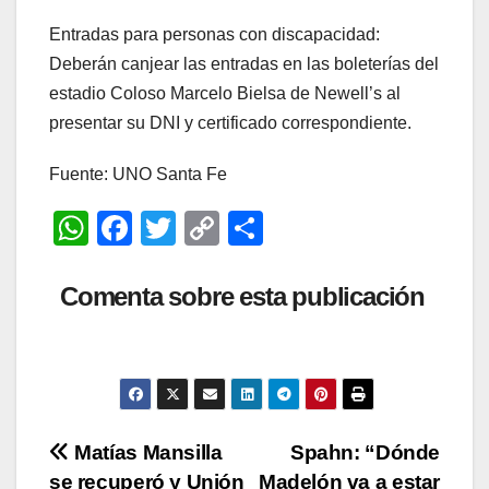
Entradas para personas con discapacidad:
Deberán canjear las entradas en las boleterías del
estadio Coloso Marcelo Bielsa de Newell’s al
presentar su DNI y certificado correspondiente.
Fuente: UNO Santa Fe
W
F
T
C
C
h
a
wi
o
o
at
c
tt
p
m
Comenta sobre esta publicación
s
e
er
y
p
A
b
Li
ar
p
o
n
tir
p
o
k
Navegación
Matías Mansilla
Spahn: “Dónde
k
se recuperó y Unión
Madelón va a estar