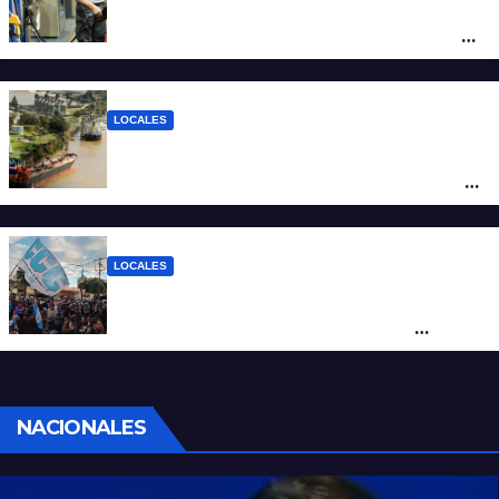
YPF aumentó los combustibles en la
ciudad de Santa Fe: la nafta súper superó
los $2.100 y llenar el tanque cuesta más
de $94.000
LOCALES
Pullaro y empresarios viajan a Chile para
posicionar los puertos del sur de Santa Fe
como salida para las exportaciones
mineras
LOCALES
Cortes y desvíos en el centro de Santa Fe
por una marcha de organizaciones
sociales y sindicales
NACIONALES