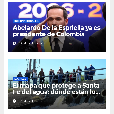
INTERNACIONALES
Abelardo De la Espriella ya es
presidente de Colombia
8 AGOSTO, 2026
LOCALES
El mapa que protege a Santa
Fe del agua: dónde están los
54 puntos de bombeo
8 AGOSTO, 2026