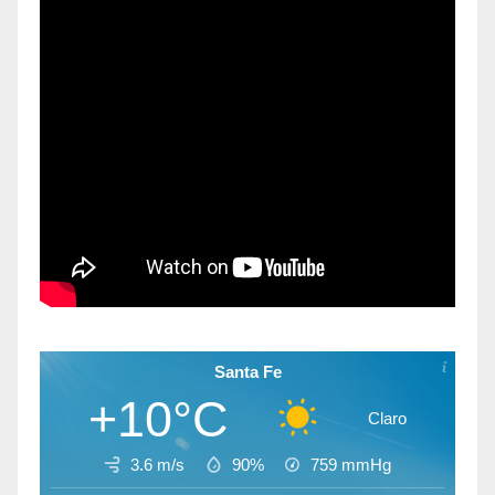
Santa Fe
+10°C
Claro
3.6 m/s
90%
759
mmHg