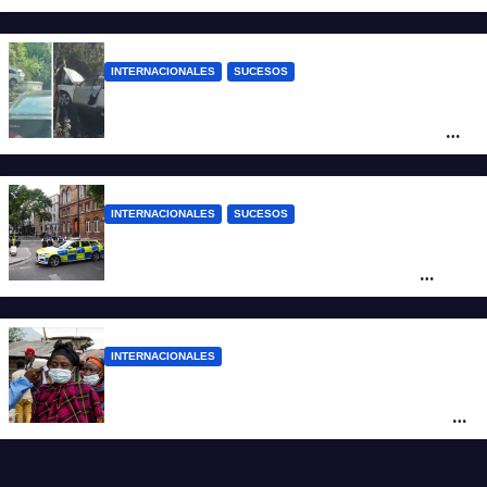
INTERNACIONALES
SUCESOS
Increíble accidente en China: perdió el
control y el auto terminó incrustado en un
árbol
INTERNACIONALES
SUCESOS
Pánico en el centro de Londres: una
mujer atacó e hirió con unas tijeras a
cuatro hombres
INTERNACIONALES
Alarma mundial por el brote de Ébola en
África: temen que el virus esté mutando
tras superar los 4.000 casos