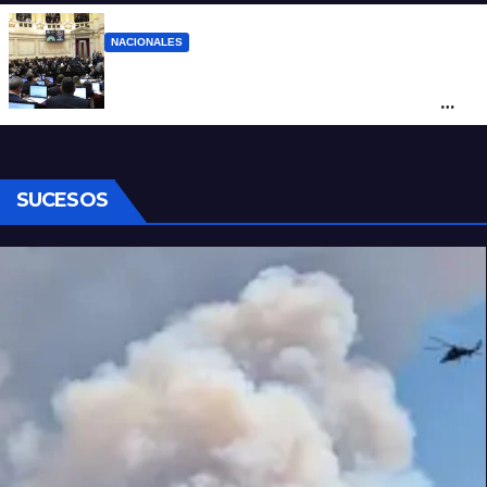
NACIONALES
Ley de Propiedad Privada: cómo votaron
Losada, Galaretto y Lewandowski en el
Senado
SUCESOS