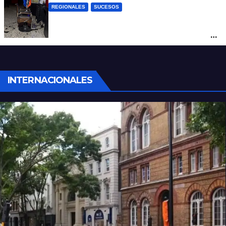
REGIONALES
SUCESOS
Violento asalto a mano armada en una
peluquería: maniataron a dos hombres y
robaron todo
INTERNACIONALES