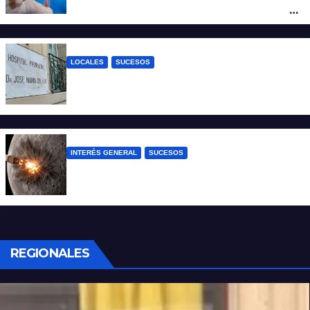
un viaje por Europa y permanece aislado
en España
LOCALES
SUCESOS
Un joven fue baleado tras una discusión
en un partido de fútbol en Colastiné Norte
INTERÉS GENERAL
SUCESOS
La NASA confirmó que un cohete de
SpaceX impactó en la Luna
REGIONALES