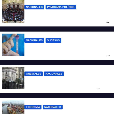
NACIONALES
PANORAMA POLÍTICO
Nuevo revés para el gobierno en
Propiedad Privada: retiró el capítulo que
pretendía modificar la Ley de Manejo del
Fuego
NACIONALES
SUCESOS
Un argentino contrajo hantavirus durante
un viaje por Europa y permanece aislado
en España
GREMIALES
NACIONALES
Amplio operativo de seguridad por la
marcha al Congreso: el mapa de los
cortes y desvíos
ECONOMÍA
NACIONALES