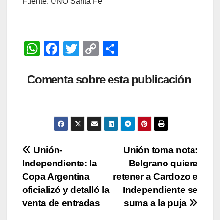
Fuente: UNO Santa Fe
W
F
T
C
C
h
a
wi
o
o
at
c
tt
p
m
Comenta sobre esta publicación
s
e
er
y
p
A
b
Li
ar
p
o
n
tir
p
o
k
Navegación
Unión-
Unión toma nota:
k
Independiente: la
Belgrano quiere
de
Copa Argentina
retener a Cardozo e
entradas
oficializó y detalló la
Independiente se
venta de entradas
suma a la puja