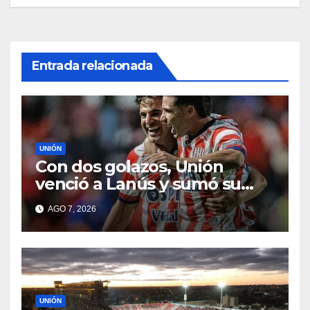
Entrada relacionada
UNIÓN
Con dos golazos, Unión
venció a Lanús y sumó su
primer triunfo en el Clausura
AGO 7, 2026
UNIÓN