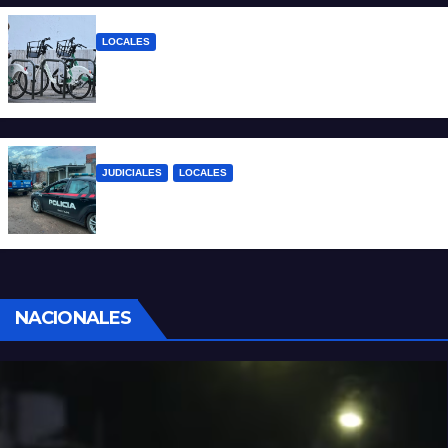
LOCALES
Santa Fe: la bici pública ya supera los 670
mil viajes y suma nuevas estaciones
JUDICIALES
LOCALES
Detuvieron a un joven por tentativa de
homicidio en barrio 12 de Octubre
NACIONALES