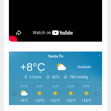
Santa Fe
+8°C
Nublado
2.3 m/s
81%
764
mmHg
09:00
10:00
11:00
12:00
13:00
14:00
‹
›
+8°C
+10°C
+11°C
+12°C
+13°C
+14°C