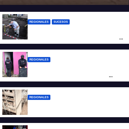
REGIONALES
SUCESOS
Hallaron los primeros restos humanos en
la investigación por la Masacre Indígena
de San Antonio de Obligado
REGIONALES
Detuvieron en Rosario a “Yaka”, buscado
por un homicidio y otros hechos de
violencia armada
REGIONALES
A 13 años de la tragedia de Salta 2141