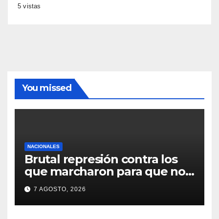
5 vistas
You missed
NACIONALES
Brutal represión contra los
que marcharon para que no
se venda la patria
7 AGOSTO, 2026