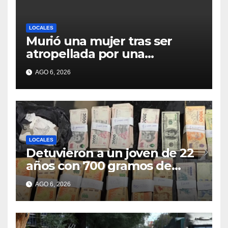
LOCALES
Murió una mujer tras ser
atropellada por una
motocicleta en Nelson
AGO 6, 2026
LOCALES
Detuvieron a un joven de 22
años con 700 gramos de
cocaína
AGO 6, 2026