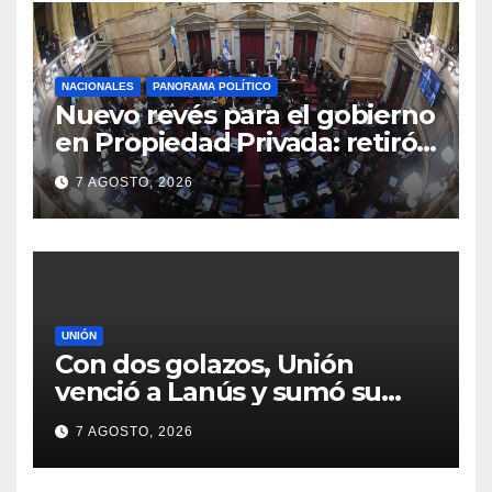
NACIONALES
PANORAMA POLÍTICO
Nuevo revés para el gobierno
en Propiedad Privada: retiró
el capítulo que pretendía
7 AGOSTO, 2026
modificar la Ley de Manejo
del Fuego
UNIÓN
Con dos golazos, Unión
venció a Lanús y sumó su
primer triunfo en el Clausura
7 AGOSTO, 2026