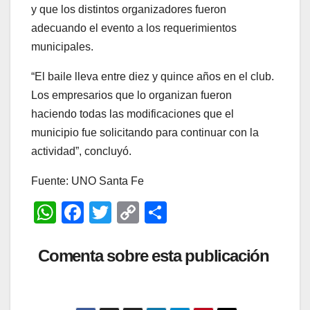
y que los distintos organizadores fueron
adecuando el evento a los requerimientos
municipales.
“El baile lleva entre diez y quince años en el club.
Los empresarios que lo organizan fueron
haciendo todas las modificaciones que el
municipio fue solicitando para continuar con la
actividad”, concluyó.
Fuente: UNO Santa Fe
W
F
T
C
C
h
a
wi
o
o
at
c
tt
p
m
Comenta sobre esta publicación
s
e
er
y
p
A
b
Li
ar