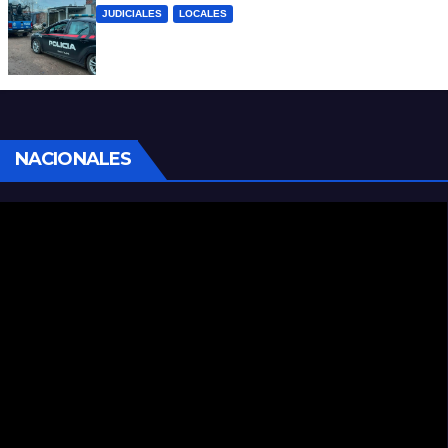
JUDICIALES
LOCALES
Detuvieron a un joven por tentativa de
homicidio en barrio 12 de Octubre
NACIONALES