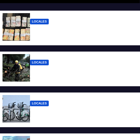
LOCALES
Detuvieron a un joven de 22 años con 700
gramos de cocaína
LOCALES
El temporal dejó 59 reclamos en Santa Fe
y continúan los operativos municipales
LOCALES
Santa Fe: la bici pública ya supera los 670
mil viajes y suma nuevas estaciones