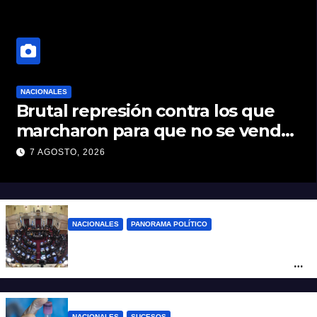
NACIONALES
Brutal represión contra los que
marcharon para que no se venda
la patria
7 AGOSTO, 2026
NACIONALES
PANORAMA POLÍTICO
Nuevo revés para el gobierno en
Propiedad Privada: retiró el capítulo que
pretendía modificar la Ley de Manejo del
Fuego
NACIONALES
SUCESOS