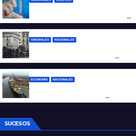
Un argentino contrajo hantavirus durante
un viaje por Europa y permanece aislado
en España
GREMIALES
NACIONALES
Amplio operativo de seguridad por la
marcha al Congreso: el mapa de los
cortes y desvíos
ECONOMÍA
NACIONALES
Otra derrota de Milei: el Gobierno
formalizó la marcha atrás con la
desregulación del practicaje
SUCESOS