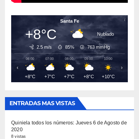
Santa Fe
+8°C
Nublado
2.5 m/s
85%
763
mmHg
06:00
07:00
08:00
09:00
10:00
11:00
‹
›
+8°C
+7°C
+7°C
+8°C
+10°C
+11°C
ENTRADAS MAS VISTAS
Quiniela todos los números: Jueves 6 de Agosto de
2020
8 vistas