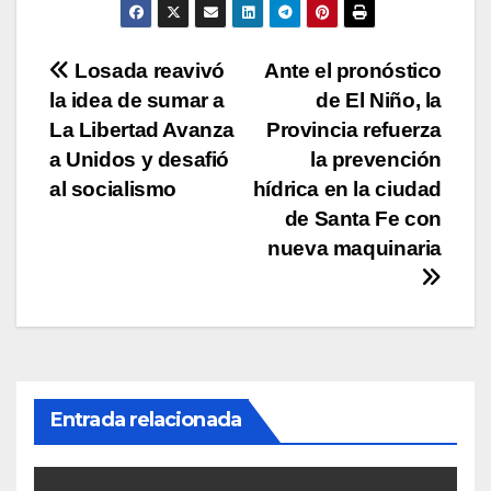
p
o
n
tir
p
o
k
Navegación
Losada reavivó
Ante el pronóstico
k
la idea de sumar a
de El Niño, la
de
La Libertad Avanza
Provincia refuerza
entradas
a Unidos y desafió
la prevención
al socialismo
hídrica en la ciudad
de Santa Fe con
nueva maquinaria
Entrada relacionada