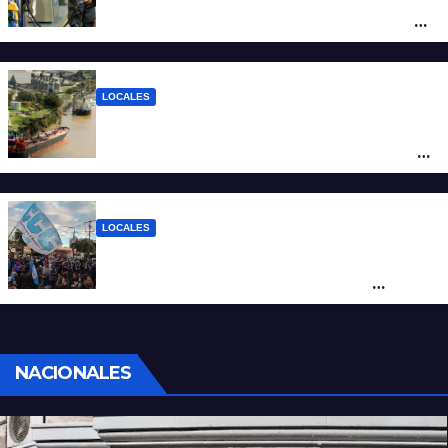
ciudad de Santa Fe: la nafta súper superó
los $2.100 y llenar el tanque cuesta más
de $94.000
LOCALES
Pullaro y empresarios viajan a Chile para
posicionar los puertos del sur de Santa Fe
como salida para las exportaciones
mineras
LOCALES
Cortes y desvíos en el centro de Santa Fe
por una marcha de organizaciones
sociales y sindicales
NACIONALES