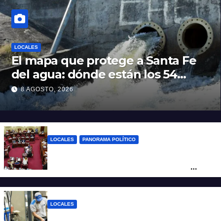
LOCALES
El mapa que protege a Santa Fe
del agua: dónde están los 54
puntos de bombeo
8 AGOSTO, 2026
LOCALES
PANORAMA POLÍTICO
Diputados empieza en comisiones el
debate sobre el sistema electoral de
Santa Fe
LOCALES
YPF aumentó los combustibles en la