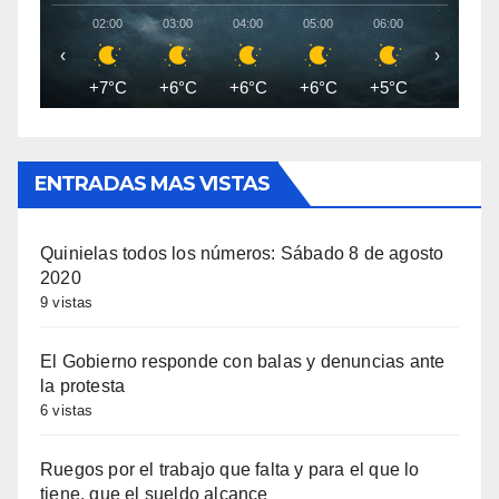
02:00
03:00
04:00
05:00
06:00
07:00
‹
›
+7°C
+6°C
+6°C
+6°C
+5°C
+5°C
ENTRADAS MAS VISTAS
Quinielas todos los números: Sábado 8 de agosto
2020
9 vistas
El Gobierno responde con balas y denuncias ante
la protesta
6 vistas
Ruegos por el trabajo que falta y para el que lo
tiene, que el sueldo alcance