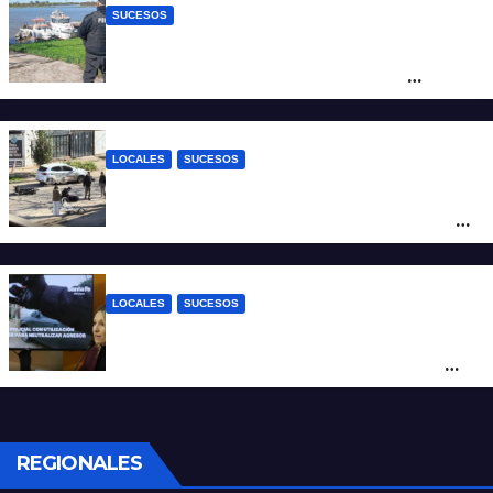
SUCESOS
Triste confirmación: el cuerpo hallado a la
altura del club Náutico Sur es el de
Fernando Cappi, el kitesurfista buscado
intensamente
LOCALES
SUCESOS
Violento choque entre un auto y una
moto en barrio Alvear: una mujer quedó
tendida sobre la calzada
LOCALES
SUCESOS
Con una pistola Taser, la Policía redujo a
un hombre que amenazaba a su padre
con un arma blanca en la ruta 168
REGIONALES