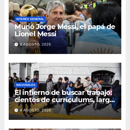
INTERÉS GENERAL
Murió Jorge Messi, el papá de
Lionel Messi
8 AGOSTO, 2026
NACIONALES
El infierno de buscar trabajo:
cientos de currículums, larga
espera y menos puestos
8 AGOSTO, 2026
registrados