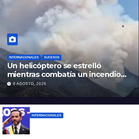
INTERNACIONALES
SUCESOS
Un helicóptero se estrelló
mientras combatía un incendio
forestal en Utah
8 AGOSTO, 2026
INTERNACIONALES
Abelardo De la Espriella ya es presidente
de Colombia