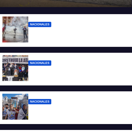
registrados
NACIONALES
El Gobierno responde con balas y
denuncias ante la protesta
NACIONALES
“No aceptamos esta Argentina para unos
pocos”
NACIONALES
Ruegos por el trabajo que falta y para el
que lo tiene, que el sueldo alcance