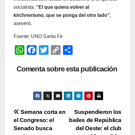
socialista.
“El que quiera volver al
kirchnerismo, que se ponga del otro lado”
,
aseveró.
Fuente: UNO Santa Fe
W
F
T
C
C
h
a
wi
o
o
at
c
tt
p
m
Comenta sobre esta publicación
s
e
er
y
p
A
b
Li
ar
p
o
n
tir
p
o
k
Navegación
Semana corta en
Suspendieron los
k
el Congreso: el
bailes de República
de
Senado busca
del Oeste: el club