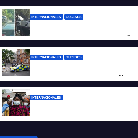
INTERNACIONALES
SUCESOS
Increíble accidente en China: perdió el
control y el auto terminó incrustado en un
árbol
INTERNACIONALES
SUCESOS
Pánico en el centro de Londres: una
mujer atacó e hirió con unas tijeras a
cuatro hombres
INTERNACIONALES
Alarma mundial por el brote de Ébola en
África: temen que el virus esté mutando
tras superar los 4.000 casos