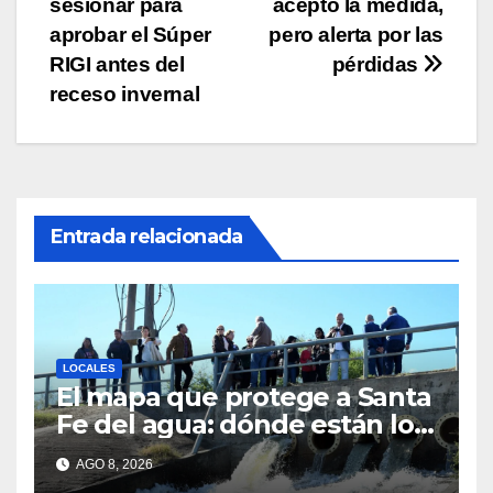
entradas
sesionar para
aceptó la medida,
aprobar el Súper
pero alerta por las
RIGI antes del
pérdidas
receso invernal
Entrada relacionada
LOCALES
El mapa que protege a Santa
Fe del agua: dónde están los
54 puntos de bombeo
AGO 8, 2026