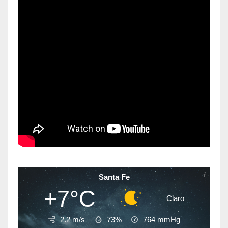
Santa Fe
+7°C
Claro
2.2 m/s
73%
764
mmHg