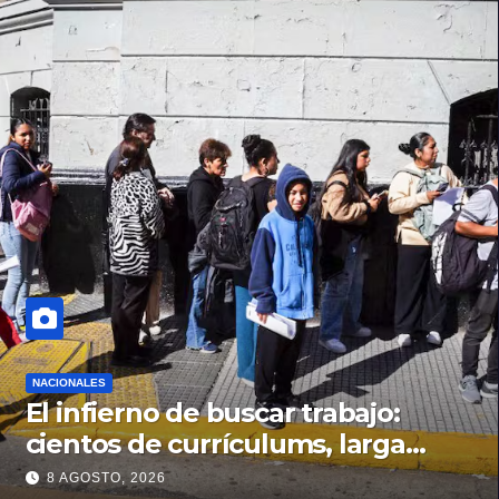
NACIONALES
El infierno de buscar trabajo:
cientos de currículums, larga
espera y menos puestos
8 AGOSTO, 2026