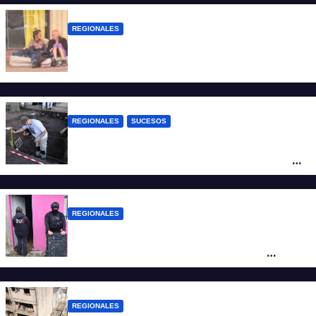
REGIONALES
Zulma Lobato fue encontrada en
situación de calle en Paraná
REGIONALES
SUCESOS
Hallaron los primeros restos humanos en
la investigación por la Masacre Indígena
de San Antonio de Obligado
REGIONALES
Detuvieron en Rosario a “Yaka”, buscado
por un homicidio y otros hechos de
violencia armada
REGIONALES