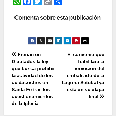
W
F
T
C
C
h
a
wi
o
o
at
c
tt
p
m
Comenta sobre esta publicación
s
e
er
y
p
A
b
Li
ar
p
o
n
tir
p
o
k
Navegación
Frenan en
El convenio que
k
Diputados la ley
habilitará la
de
que busca prohibir
remoción del
entradas
la actividad de los
embalsado de la
cuidacoches en
Laguna Setúbal ya
Santa Fe tras los
está en su etapa
cuestionamientos
final
de la Iglesia