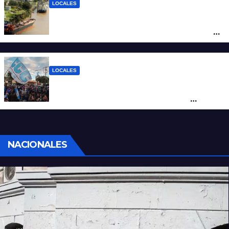
LOCALES
Pullaro y empresarios viajan a Chile para
posicionar los puertos del sur de Santa Fe
como salida para las exportaciones
mineras
LOCALES
Cortes y desvíos en el centro de Santa Fe
por una marcha de organizaciones
sociales y sindicales
NACIONALES