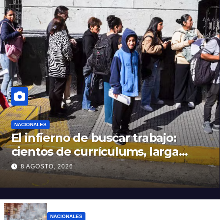
NACIONALES
El infierno de buscar trabajo:
cientos de currículums, larga
espera y menos puestos
8 AGOSTO, 2026
registrados
NACIONALES