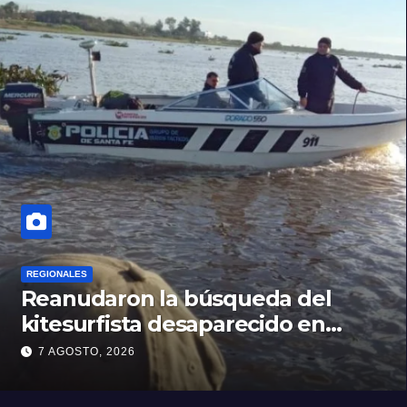
REGIONALES
Reanudaron la búsqueda del
kitesurfista desaparecido en
aguas de la Laguna Setúbal
7 AGOSTO, 2026