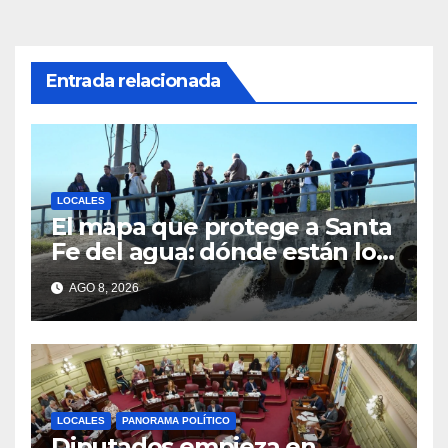
Entrada relacionada
LOCALES
El mapa que protege a Santa
Fe del agua: dónde están los
54 puntos de bombeo
AGO 8, 2026
LOCALES
PANORAMA POLÍTICO
Diputados empieza en