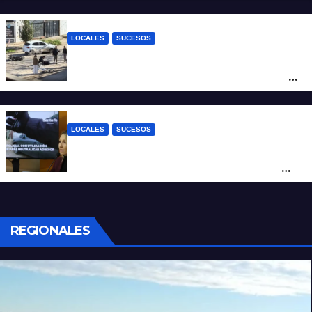
Fernando Cappi, el kitesurfista buscado
intensamente
LOCALES
SUCESOS
Violento choque entre un auto y una
moto en barrio Alvear: una mujer quedó
tendida sobre la calzada
LOCALES
SUCESOS
Con una pistola Taser, la Policía redujo a
un hombre que amenazaba a su padre
con un arma blanca en la ruta 168
REGIONALES