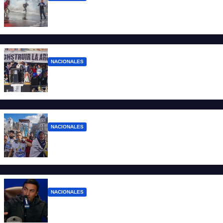
El Gobierno responde con balas y
denuncias ante la protesta
NACIONALES
“No aceptamos esta Argentina para unos
pocos”
NACIONALES
Ruegos por el trabajo que falta y para el
que lo tiene, que el sueldo alcance
NACIONALES
Denuncian al conductor del streaming
Carajo por dichos discriminatorios