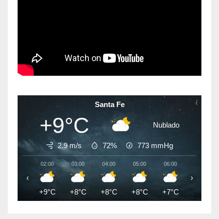
Santa Fe
+9°C
Nublado
2.9 m/s
72%
773
mmHg
02:00
03:00
04:00
05:00
06:00
07:00
‹
›
+9°C
+8°C
+8°C
+8°C
+7°C
+7°C