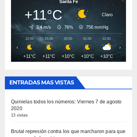
Santa Fe
+11°C
Claro
3.4 m/s
76%
756
mmHg
22:00
23:00
00:00
01:00
02:00
03:00
‹
›
+11°C
+11°C
+10°C
+10°C
+10°C
+9°C
ENTRADAS MAS VISTAS
Quinielas todos los números: Viernes 7 de agosto
2020
13 vistas
Brutal represión contra los que marcharon para que