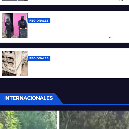
de San Antonio de Obligado
REGIONALES
Detuvieron en Rosario a “Yaka”, buscado
por un homicidio y otros hechos de
violencia armada
REGIONALES
A 13 años de la tragedia de Salta 2141
INTERNACIONALES