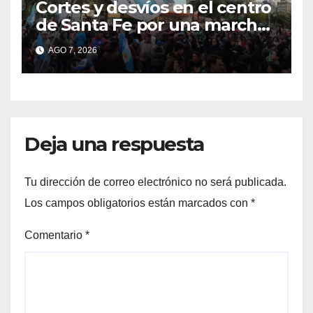
Cortes y desvíos en el centro
de Santa Fe por una marcha
de organizaciones sociales y
AGO 7, 2026
sindicales
Deja una respuesta
Tu dirección de correo electrónico no será publicada.
Los campos obligatorios están marcados con
*
Comentario
*