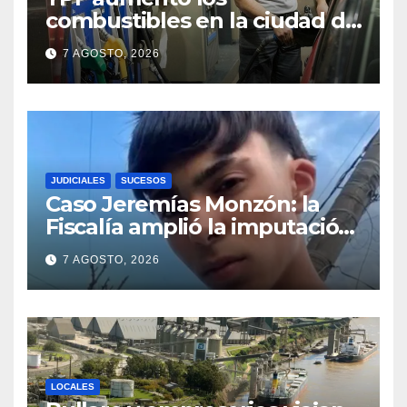
combustibles en la ciudad de
Santa Fe: la nafta súper
7 AGOSTO, 2026
superó los $2.100 y llenar el
tanque cuesta más de
$94.000
JUDICIALES
SUCESOS
Caso Jeremías Monzón: la
Fiscalía amplió la imputación
contra la menor acusada del
7 AGOSTO, 2026
crimen y la causa se
encamina al juicio por jurados
LOCALES