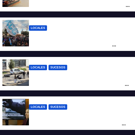
posicionar los puertos del sur de Santa Fe
como salida para las exportaciones
mineras
LOCALES
Cortes y desvíos en el centro de Santa Fe
por una marcha de organizaciones
sociales y sindicales
LOCALES
SUCESOS
Violento choque entre un auto y una
moto en barrio Alvear: una mujer quedó
tendida sobre la calzada
LOCALES
SUCESOS
Con una pistola Taser, la Policía redujo a
un hombre que amenazaba a su padre
con un arma blanca en la ruta 168