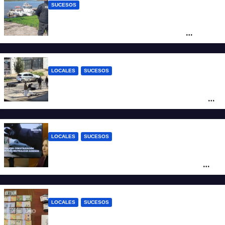
SUCESOS
Triste confirmación: el cuerpo hallado a la
altura del club Náutico Sur es el de
Fernando Cappi, el kitesurfista buscado
intensamente
LOCALES
SUCESOS
Violento choque entre un auto y una
moto en barrio Alvear: una mujer quedó
tendida sobre la calzada
LOCALES
SUCESOS
Con una pistola Taser, la Policía redujo a
un hombre que amenazaba a su padre
con un arma blanca en la ruta 168
LOCALES
SUCESOS
Denunció a su inquilino por movimientos