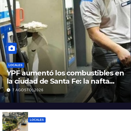
LOCALES
YPF aumentó los combustibles en
la ciudad de Santa Fe: la nafta
súper superó los $2.100 y llenar el
7 AGOSTO, 2026
tanque cuesta más de $94.000
LOCALES
Pullaro y empresarios viajan a Chile para