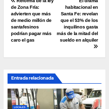
Navegación
Reforma de la ley
El drama
k
de Zona Fría:
habitacional en
de
advierten que más
Santa Fe: revelan
entradas
de medio millón de
que el 53% de los
santafesinos
inquilinos gasta
podrían pagar más
más de la mitad del
caro el gas
sueldo en alquiler
Entrada relacionada
LOCALES