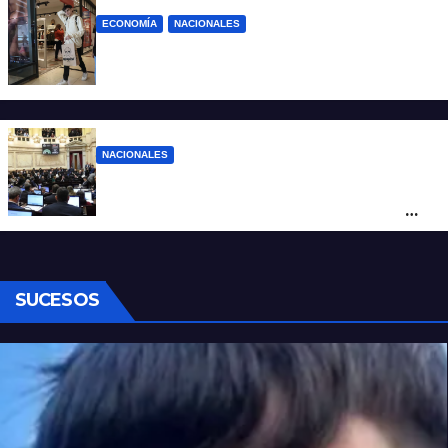
ECONOMÍA
NACIONALES
La inflación de julio en CABA se disparó al
2,9%: ¿qué va a pasar a nivel nacional?
NACIONALES
Ley de Propiedad Privada: cómo votaron
Losada, Galaretto y Lewandowski en el
Senado
SUCESOS