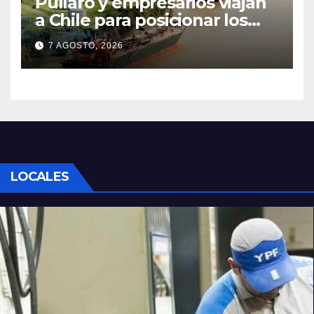
Pullaro y empresarios viajan
a Chile para posicionar los
puertos del sur de Santa Fe
7 AGOSTO, 2026
como salida para las
exportaciones mineras
LOCALES