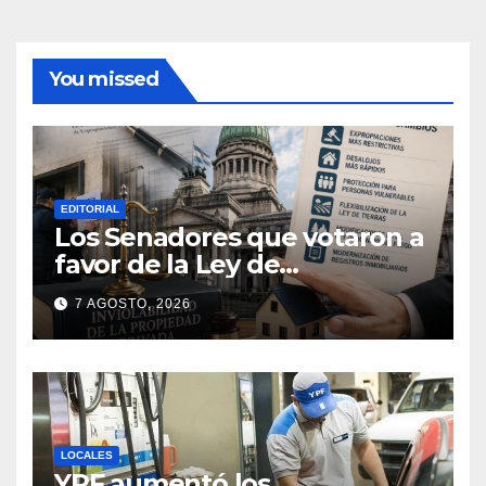
You missed
EDITORIAL
Los Senadores que votaron a
favor de la Ley de
extranjerización de tierras
7 AGOSTO, 2026
LOCALES
YPF aumentó los