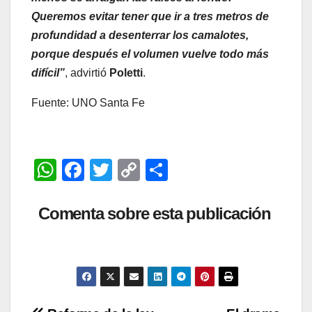
Queremos evitar tener que ir a tres metros de
profundidad a desenterrar los camalotes,
porque después el volumen vuelve todo más
difícil”
, advirtió
Poletti
.
Fuente: UNO Santa Fe
W
F
T
C
C
h
a
wi
o
o
at
c
tt
p
m
Comenta sobre esta publicación
s
e
er
y
p
A
b
Li
ar
p
o
n
tir
p
o
k