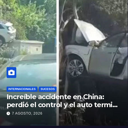
INTERNACIONALES
SUCESOS
Increíble accidente en China:
perdió el control y el auto terminó
incrustado en un árbol
7 AGOSTO, 2026