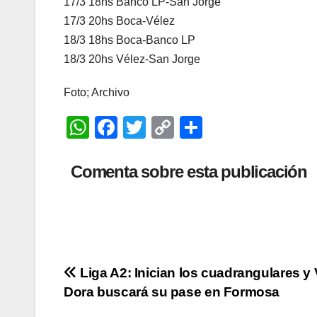
17/3 18hs Banco LP-San Jorge
17/3 20hs Boca-Vélez
18/3 18hs Boca-Banco LP
18/3 20hs Vélez-San Jorge
Foto; Archivo
W
F
T
C
C
h
a
wi
o
o
at
c
tt
p
m
Comenta sobre esta publicación
s
e
er
y
p
A
b
Li
ar
p
o
n
tir
p
o
k
Navegación
Liga A2: Inician los cuadrangulares y V
k
Dora buscará su pase en Formosa
de