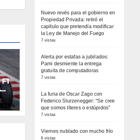
Nuevo revés para el gobierno en
Propiedad Privada: retiró el
capítulo que pretendía modificar
la Ley de Manejo del Fuego
7 vistas
Alerta por estafas a jubilados:
Pami desmiente la entrega
gratuita de computadoras
7 vistas
 F1
s
La furia de Oscar Zago con
ar y
Federico Sturzenegger: “Se cree
an
que somos títeres o estúpidos”
7 vistas
Viernes nublado con mucho frío
6 vistas