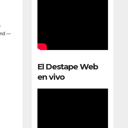
e
kend —
El Destape Web
en vivo