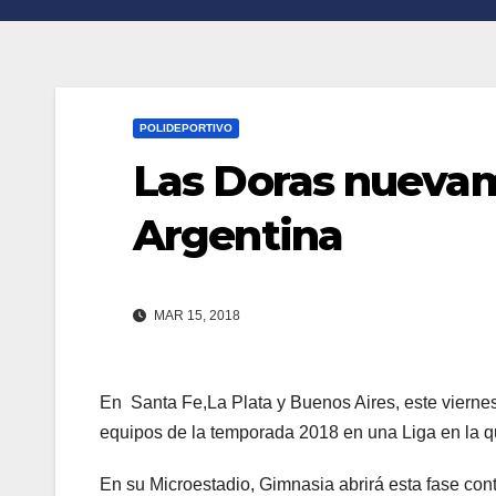
n
r
k
t
i
POLIDEPORTIVO
r
Las Doras nuevame
Argentina
MAR 15, 2018
En Santa Fe,La Plata y Buenos Aires, este vierne
equipos de la temporada 2018 en una Liga en la qu
En su Microestadio, Gimnasia abrirá esta fase cont