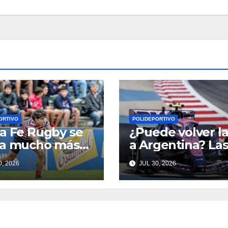
ORTIVO
POLIDEPORTIVO
a Fe Rugby se
¿Puede volver la
ga mucho más
a Argentina? La
un partido en
dudas sobre Qat
, 2026
JUL 30, 2026
doba
Abu Dabi reaviv
la ilusión