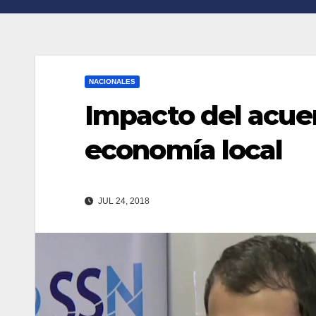
n
r
k
t
i
NACIONALES
r
Impacto del acuer
economía local
JUL 24, 2018