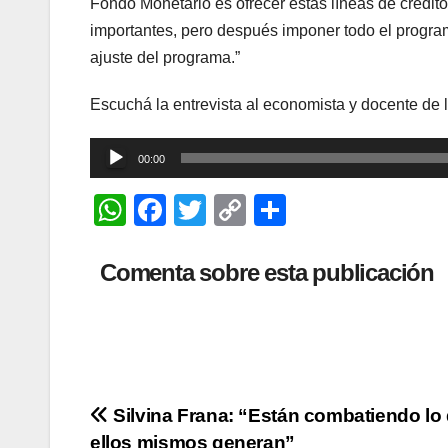
Fondo Monetario es ofrecer estas líneas de crédit
importantes, pero después imponer todo el program
ajuste del programa.”
Escuchá la entrevista al economista y docente d
Reproductor
00:00
de
W
F
T
C
C
audio
h
a
wi
o
o
at
c
tt
p
m
Comenta sobre esta publicación
s
e
er
y
p
A
b
Li
ar
p
o
n
tir
p
o
k
Navegación
Silvina Frana: “Están combatiendo lo
k
ellos mismos generan”