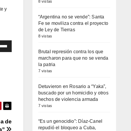
8 vistas
te y
“Argentina no se vende”: Santa
Fe se moviliza contra el proyecto
de Ley de Tierras
8 vistas
iza
Brutal represión contra los que
marcharon para que no se venda
las
la patria
7 vistas
cha
iba/abajo
Detuvieron en Rosario a “Yaka”,
a
buscado por un homicidio y otros
hechos de violencia armada
entar
7 vistas
minuir
ca de
“Es un genocidio”: Díaz-Canel
repudió el bloqueo a Cuba,
sa”
umen.