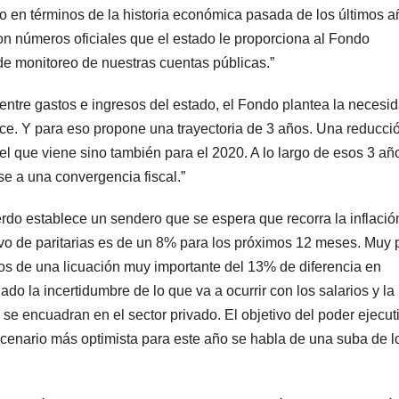
to en términos de la historia económica pasada de los últimos 
n números oficiales que el estado le proporciona al Fondo
de monitoreo de nuestras cuentas públicas.”
ia entre gastos e ingresos del estado, el Fondo plantea la necesi
alice. Y para eso propone una trayectoria de 3 años. Una reducci
l que viene sino también para el 2020. A lo largo de esos 3 año
rse a una convergencia fiscal.”
rdo establece un sendero que se espera que recorra la inflació
etivo de paritarias es de un 8% para los próximos 12 meses. Muy 
os de una licuación muy importante del 13% de diferencia en
ado la incertidumbre de lo que va a ocurrir con los salarios y la
se encuadran en el sector privado. El objetivo del poder ejecut
cenario más optimista para este año se habla de una suba de l