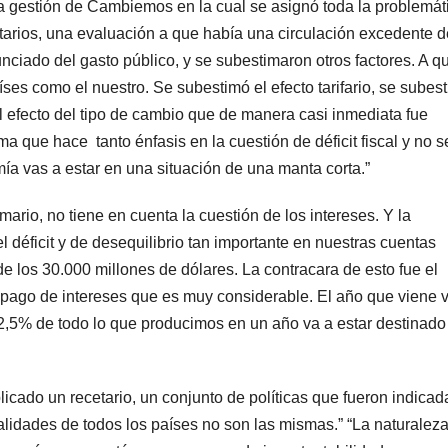
 la gestión de Cambiemos en la cual se asignó toda la problemát
tarios, una evaluación a que había una circulación excedente d
iado del gasto público, y se subestimaron otros factores. A q
ses como el nuestro. Se subestimó el efecto tarifario, se subes
 el efecto del tipo de cambio que de manera casi inmediata fue
 que hace tanto énfasis en la cuestión de déficit fiscal y no s
ía vas a estar en una situación de una manta corta.”
rimario, no tiene en cuenta la cuestión de los intereses. Y la
l déficit y de desequilibrio tan importante en nuestras cuentas
 de los 30.000 millones de dólares. La contracara de esto fue el
pago de intereses que es muy considerable. El año que viene 
2,5% de todo lo que producimos en un año va a estar destinado
icado un recetario, un conjunto de políticas que fueron indicad
alidades de todos los países no son las mismas.” “La naturaleza