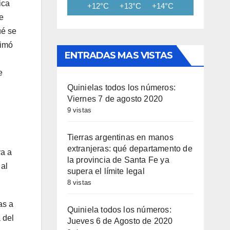
ica
+12°C
+13°C
+14°C
+15°C
+15
e
ué se
timó
ENTRADAS MAS VISTAS
e
Quinielas todos los números:
Viernes 7 de agosto 2020
9 vistas
Tierras argentinas en manos
extranjeras: qué departamento de
va a
la provincia de Santa Fe ya
 al
supera el límite legal
8 vistas
as a
Quiniela todos los números:
 del
Jueves 6 de Agosto de 2020