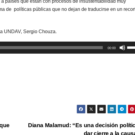
o a países que están con procesos de insustentabilidad muy
a de políticas públicas que no dejan de traducirse en un recor
e la UNDAV, Sergio Chouza.
Util
00:00
las
tec
de
fle
arr
par
aum
o
dis
 que
Diana Malamud: “Es una decisión políti
el
dar cierre a la cau
vol