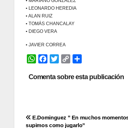
• MARIANO GONZÁLEZ
• LEONARDO HEREDIA
• ALAN RUIZ
• TOMÁS CHANCALAY
• DIEGO VERA
• JAVIER CORREA
W
F
T
C
C
h
a
wi
o
o
at
c
tt
p
m
Comenta sobre esta publicación
s
e
er
y
p
A
b
Li
ar
p
o
n
tir
p
o
k
Navegación
E.Dominguez ” En muchos momentos
k
supimos como jugarlo”