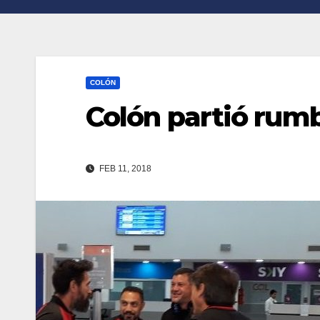
n
r
k
t
i
COLÓN
r
Colón partió rum
FEB 11, 2018