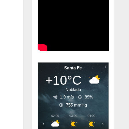
Santa Fe
+10°C
Nublado
1.9 m/s
89%
755
mmHg
02:00
03:00
04:00
05:00
06:
‹
›