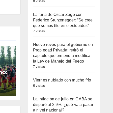
8 vistas
La furia de Oscar Zago con
Federico Sturzenegger: “Se cree
que somos títeres o estúpidos”
7 vistas
Nuevo revés para el gobierno en
Propiedad Privada: retiró el
capítulo que pretendía modificar
la Ley de Manejo del Fuego
7 vistas
no:
Viernes nublado con mucho frío
la
6 vistas
mo
La inflación de julio en CABA se
disparó al 2,9%: ¿qué va a pasar
a nivel nacional?