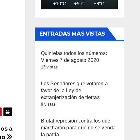
+10°C
+9°C
+9°C
+9°C
+9
ENTRADAS MAS VISTAS
Quinielas todos los números:
Viernes 7 de agosto 2020
13 vistas
Los Senadores que votaron a
favor de la Ley de
extranjerización de tierras
9 vistas
Brutal represión contra los que
marcharon para que no se venda
os a
la patria
ipo