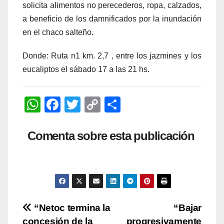
solicita alimentos no perecederos, ropa, calzados,
a beneficio de los damnificados por la inundación
en el chaco salteño.
Donde: Ruta n1 km. 2,7 , entre los jazmines y los
eucaliptos el sábado 17 a las 21 hs.
W
F
T
C
C
h
a
wi
o
o
at
c
tt
p
m
Comenta sobre esta publicación
s
e
er
y
p
A
b
Li
ar
p
o
n
tir
p
o
k
Navegación
“Netoc termina la
“Bajar
k
concesión de la
progresivamente