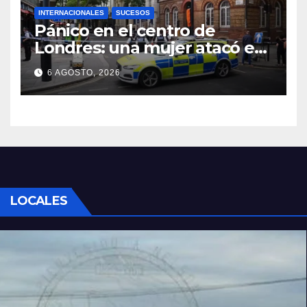
INTERNACIONALES
SUCESOS
Pánico en el centro de
Londres: una mujer atacó e
hirió con unas tijeras a cuatro
6 AGOSTO, 2026
hombres
LOCALES