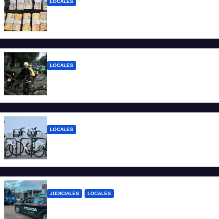
LOCALES
Detuvieron a un joven de 22 años con 700
gramos de cocaína
LOCALES
El temporal dejó 59 reclamos en Santa Fe
y continúan los operativos municipales
LOCALES
Santa Fe: la bici pública ya supera los 670
mil viajes y suma nuevas estaciones
JUDICIALES
LOCALES
Detuvieron a un joven por tentativa de