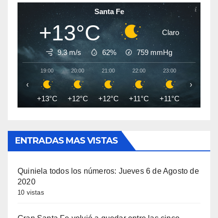
Santa Fe
+13°C
Claro
9.3 m/s
62%
759
mmHg
19:00
20:00
21:00
22:00
23:00
00:00
‹
›
+13°C
+12°C
+12°C
+11°C
+11°C
+10°C
ENTRADAS MAS VISTAS
Quiniela todos los números: Jueves 6 de Agosto de
2020
10 vistas