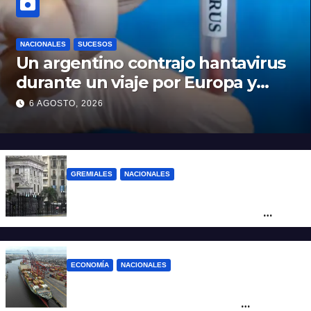
NACIONALES
SUCESOS
Un argentino contrajo hantavirus
durante un viaje por Europa y
permanece aislado en España
6 AGOSTO, 2026
GREMIALES
NACIONALES
Amplio operativo de seguridad por la
marcha al Congreso: el mapa de los
cortes y desvíos
ECONOMÍA
NACIONALES
Otra derrota de Milei: el Gobierno
formalizó la marcha atrás con la