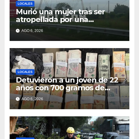
LOCALES
Murió una mujer tras ser
atropellada por una
motocicleta en Nelson
AGO 6, 2026
LOCALES
Detuvieron a un joven de 22
años con 700 gramos de
cocaína
AGO 6, 2026