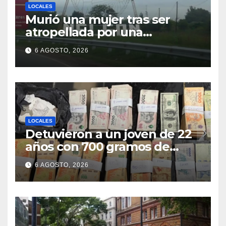
LOCALES
Murió una mujer tras ser
atropellada por una
motocicleta en Nelson
6 AGOSTO, 2026
LOCALES
Detuvieron a un joven de 22
años con 700 gramos de
cocaína
6 AGOSTO, 2026