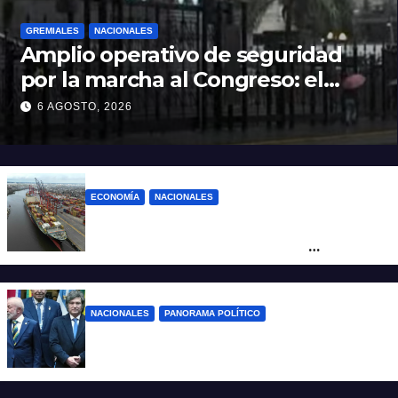
GREMIALES
NACIONALES
Amplio operativo de seguridad
por la marcha al Congreso: el
mapa de los cortes y desvíos
6 AGOSTO, 2026
ECONOMÍA
NACIONALES
Otra derrota de Milei: el Gobierno
formalizó la marcha atrás con la
desregulación del practicaje
NACIONALES
PANORAMA POLÍTICO
Milei contra Lula: “Fue una intervención
inédita en la política brasileña”