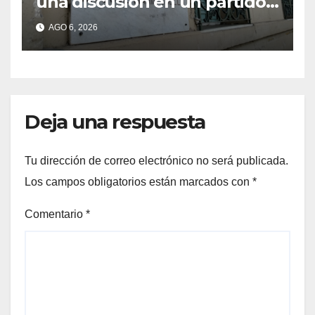
una discusión en un partido
de fútbol en Colastiné Norte
AGO 6, 2026
Deja una respuesta
Tu dirección de correo electrónico no será publicada.
Los campos obligatorios están marcados con
*
Comentario
*