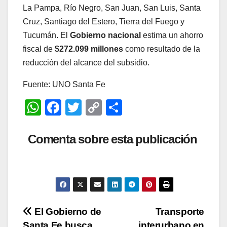
La Pampa, Río Negro, San Juan, San Luis, Santa
Cruz, Santiago del Estero, Tierra del Fuego y
Tucumán. El
Gobierno nacional
estima un ahorro
fiscal de
$272.099 millones
como resultado de la
reducción del alcance del subsidio.
Fuente: UNO Santa Fe
W
F
T
C
C
h
a
wi
o
o
at
c
tt
p
m
Comenta sobre esta publicación
s
e
er
y
p
A
b
Li
ar
p
o
n
tir
p
o
k
Navegación
El Gobierno de
Transporte
k
Santa Fe busca
interurbano en