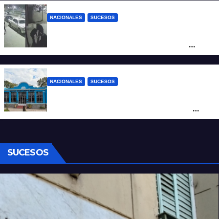
NACIONALES
SUCESOS
Neuquén: policías golpearon brutalmente
a un joven a la salida de un boliche y
quedaron filmados
NACIONALES
SUCESOS
Córdoba: un nene llevó un arma de fuego
al colegio y activaron un operativo de
seguridad
SUCESOS