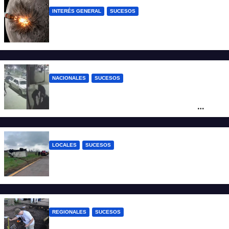
INTERÉS GENERAL
SUCESOS
La NASA confirmó que un cohete de
SpaceX impactó en la Luna
NACIONALES
SUCESOS
Neuquén: policías golpearon brutalmente
a un joven a la salida de un boliche y
quedaron filmados
LOCALES
SUCESOS
Accidente fatal: un muerto tras el vuelco
de un camión frigorífico en la Autovía 19
REGIONALES
SUCESOS
Hallaron los primeros restos humanos en