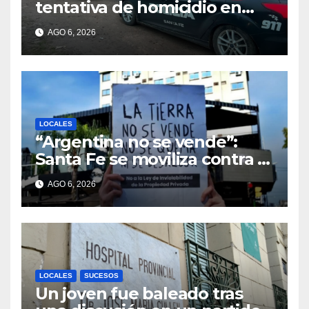
tentativa de homicidio en
barrio 12 de Octubre
AGO 6, 2026
LOCALES
“Argentina no se vende”:
Santa Fe se moviliza contra el
proyecto de Ley de Tierras
AGO 6, 2026
LOCALES
SUCESOS
Un joven fue baleado tras