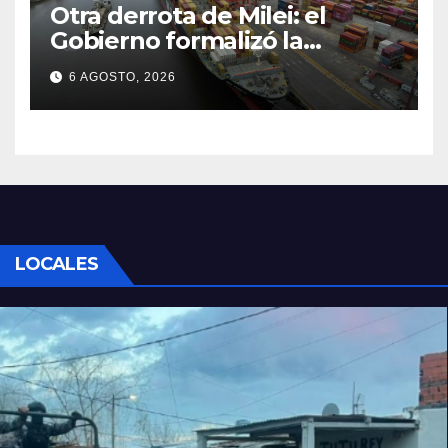
Otra derrota de Milei: el
Gobierno formalizó la
marcha atrás con la
6 AGOSTO, 2026
desregulación del practicaje
LOCALES