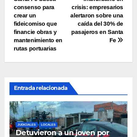
de
consenso para
crisis: empresarios
entradas
crear un
alertaron sobre una
fideicomiso que
caída del 30% de
financie obras y
pasajeros en Santa
mantenimiento en
Fe
rutas portuarias
Entrada relacionada
JUDICIALES
LOCALES
Detuvieron a un joven por