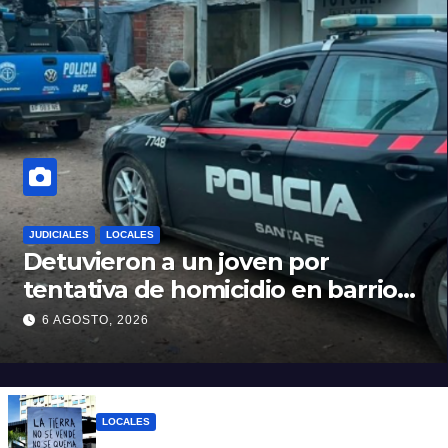
JUDICIALES
LOCALES
Detuvieron a un joven por
tentativa de homicidio en barrio
12 de Octubre
6 AGOSTO, 2026
LOCALES