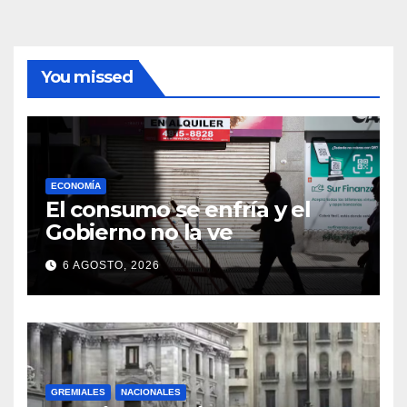
You missed
ECONOMÍA
El consumo se enfría y el
Gobierno no la ve
6 AGOSTO, 2026
GREMIALES
NACIONALES