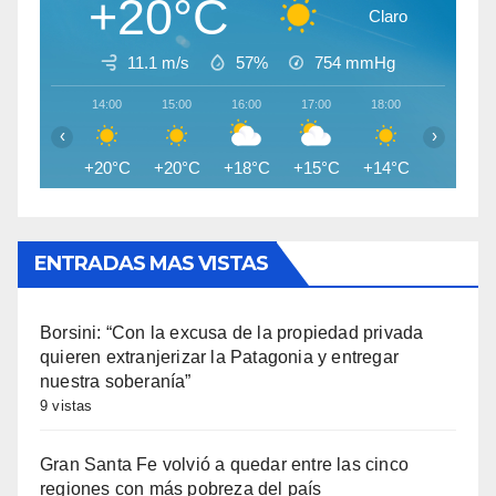
+20°C
Claro
11.1 m/s
57%
754
mmHg
14:00
15:00
16:00
17:00
18:00
19:00
‹
›
+20°C
+20°C
+18°C
+15°C
+14°C
+13°C
ENTRADAS MAS VISTAS
Borsini: “Con la excusa de la propiedad privada
quieren extranjerizar la Patagonia y entregar
nuestra soberanía”
9 vistas
Gran Santa Fe volvió a quedar entre las cinco
regiones con más pobreza del país