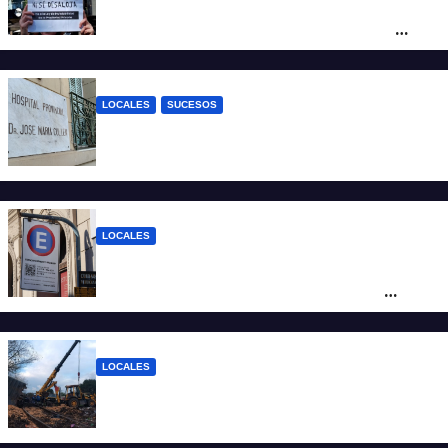
“Argentina no se vende”: Santa Fe se
moviliza contra el proyecto de Ley de
Tierras
LOCALES
SUCESOS
Un joven fue baleado tras una discusión
en un partido de fútbol en Colastiné Norte
LOCALES
Vecinos de Candioti Sur redoblan el
reclamo por el SEOM y preparan una
protesta
LOCALES
Continúan las tareas para remover el tren
descarrilado