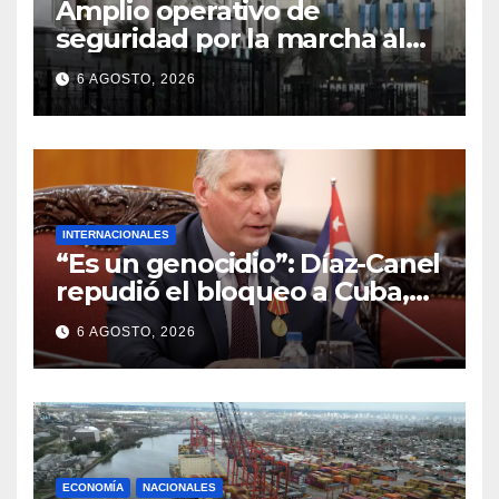
Amplio operativo de
seguridad por la marcha al
Congreso: el mapa de los
6 AGOSTO, 2026
cortes y desvíos
INTERNACIONALES
“Es un genocidio”: Díaz-Canel
repudió el bloqueo a Cuba,
apuntó a Trump y reclamó
6 AGOSTO, 2026
condenas internacionales
ECONOMÍA
NACIONALES