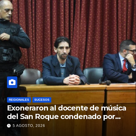
REGIONALES
SUCESOS
Exoneraron al docente de música
del San Roque condenado por
abuso sexual infantil
5 AGOSTO, 2026