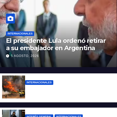
INTERNACIONALES
El presidente Lula ordenó retirar
a su embajador en Argentina
5 AGOSTO, 2026
INTERNACIONALES
Más de 400 detenidos en Francia por los
incendios forestales
INTERÉS GENERAL
INTERNACIONALES