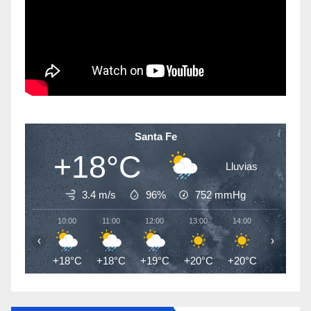
Santa Fe
+18°C
Lluvias
3.4 m/s
96%
752
mmHg
10:00
11:00
12:00
13:00
14:00
15:00
‹
›
+18°C
+18°C
+19°C
+20°C
+20°C
+20°C