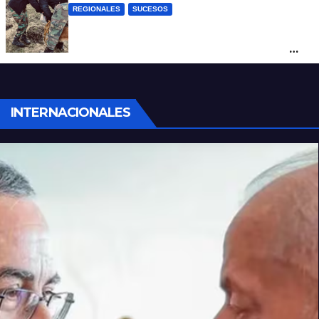
REGIONALES
SUCESOS
Hallan restos humanos en el norte
santafesino: investigan si pertenecen a
Rubén Solís
INTERNACIONALES