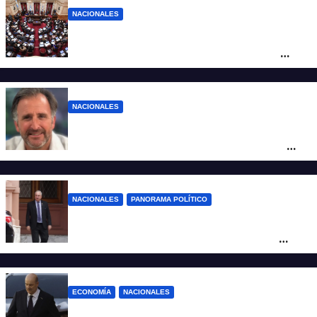
NACIONALES
LLA no sumó más votos y el proyecto
Inviolabilidad de la Propiedad Privada
corre riesgo de caerse en el Senado
NACIONALES
Piden impugnar al senador libertario
Benegas Lynch por tener una empresa
que vende tierras a extranjeros
NACIONALES
PANORAMA POLÍTICO
Passalacqua anunció su rechazo a la ley
de tierras y confirma el giro crítico de
Milei de Misiones
ECONOMÍA
NACIONALES
Karina corrió a Sturzenegger de la