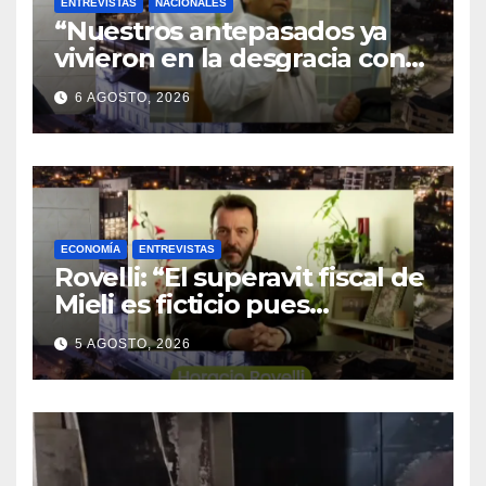
ENTREVISTAS
NACIONALES
“Nuestros antepasados ya
vivieron en la desgracia con
la Forestal algo que quizás se
6 AGOSTO, 2026
repita”
ECONOMÍA
ENTREVISTAS
Rovelli: “El superavit fiscal de
Mieli es ficticio pues
debemos 480 mil millones de
5 AGOSTO, 2026
dólares”