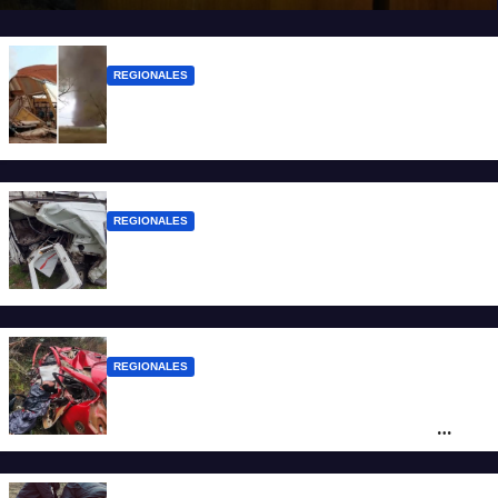
REGIONALES
Asisten a las familias afectadas por el
tornado en Bernardo de Irigoyen
REGIONALES
Una mujer falleció tras ser embestida su
camioneta
REGIONALES
Ruta Nacional 14: dos muertos y dos
heridos graves tras un choque frontal
cerca de Santo Tomé