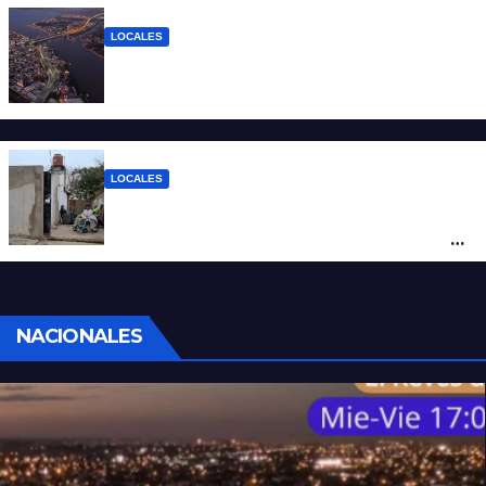
descenso de temperatura
LOCALES
Todo lo que tenés que saber antes de
salir de casa este miércoles 5 de agosto
LOCALES
“Polenta, hambre y amenazas”: cómo era
la vida dentro del geriátrico investigado
por la Justicia
NACIONALES