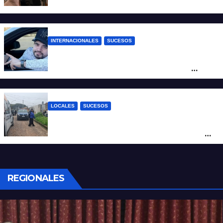
que usa la imagen del Banco Central
INTERNACIONALES
SUCESOS
Conmoción en México: un influencer fue
asesinado de un balazo durante una
transmisión en vivo
LOCALES
SUCESOS
Por maltrato de ancianos imputan al
cuidador del asilo clandestino de barrio
Nuevo Horizonte
REGIONALES