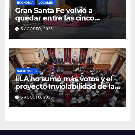
ECONOMÍA
LOCALES
Gran Santa Fe volvió a
quedar entre las cinco
regiones con más pobreza
5 AGOSTO, 2026
del país
NACIONALES
LLA no sumó más votos y el
proyecto Inviolabilidad de la
Propiedad Privada corre
5 AGOSTO, 2026
riesgo de caerse en el
Senado