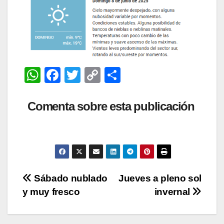
W
F
T
C
C
h
a
wi
o
o
at
c
tt
p
m
Comenta sobre esta publicación
s
e
er
y
p
A
b
Li
ar
p
o
n
tir
p
o
k
Navegación
Sábado nublado
Jueves a pleno sol
k
y muy fresco
invernal
de
entradas