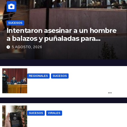
SUCESOS
Intentaron asesinar a un hombre
a balazos y puñaladas para
robarle su moto en barrio Santa
5 AGOSTO, 2026
Rosa de Lima
REGIONALES
SUCESOS
Exoneraron al docente de música del San
Roque condenado por abuso sexual
infantil
SUCESOS
VIRALES
Estafa virtual: advierten sobre un fraude