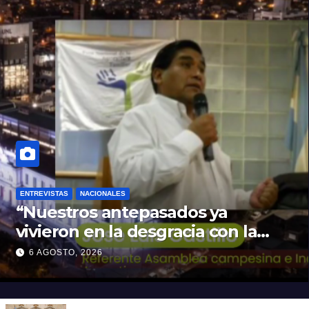
ENTREVISTAS
NACIONALES
“Nuestros antepasados ya
vivieron en la desgracia con la
Forestal algo que quizás se
6 AGOSTO, 2026
repita”