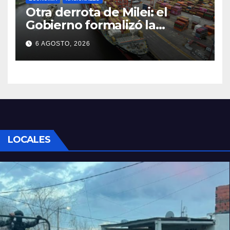
Otra derrota de Milei: el
Gobierno formalizó la
marcha atrás con la
6 AGOSTO, 2026
desregulación del practicaje
LOCALES