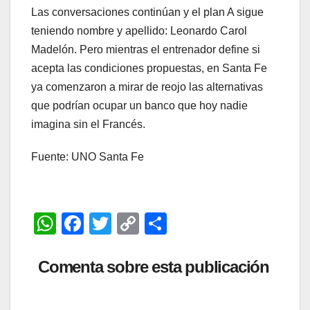
Las conversaciones continúan y el plan A sigue
teniendo nombre y apellido: Leonardo Carol
Madelón. Pero mientras el entrenador define si
acepta las condiciones propuestas, en Santa Fe
ya comenzaron a mirar de reojo las alternativas
que podrían ocupar un banco que hoy nadie
imagina sin el Francés.
Fuente: UNO Santa Fe
W
F
T
C
C
h
a
wi
o
o
at
c
tt
p
m
Comenta sobre esta publicación
s
e
er
y
p