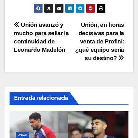
A
b
Li
ar
p
o
n
tir
p
o
k
Navegación
Unión avanzó y
Unión, en horas
k
mucho para sellar la
decisivas para la
de
continuidad de
venta de Profini:
entradas
Leonardo Madelón
¿qué equipo sería
su destino?
Entrada relacionada
UNIÓN