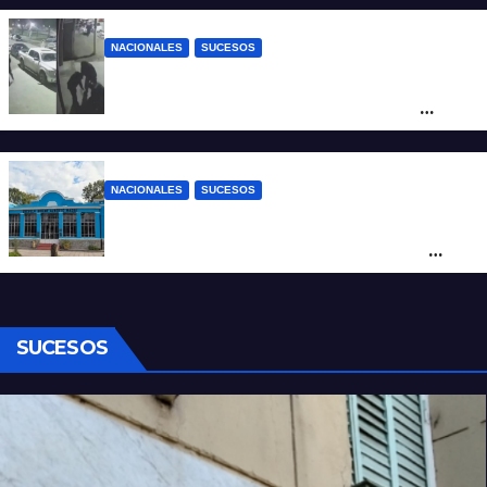
NACIONALES
SUCESOS
Neuquén: policías golpearon brutalmente
a un joven a la salida de un boliche y
quedaron filmados
NACIONALES
SUCESOS
Córdoba: un nene llevó un arma de fuego
al colegio y activaron un operativo de
seguridad
SUCESOS