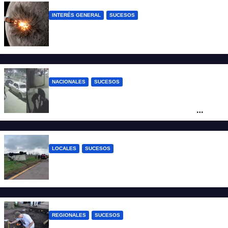
INTERÉS GENERAL
SUCESOS
La NASA confirmó que un cohete de
SpaceX impactó en la Luna
NACIONALES
SUCESOS
Neuquén: policías golpearon brutalmente
a un joven a la salida de un boliche y
quedaron filmados
LOCALES
SUCESOS
Accidente fatal: un muerto tras el vuelco
de un camión frigorífico en la Autovía 19
REGIONALES
SUCESOS