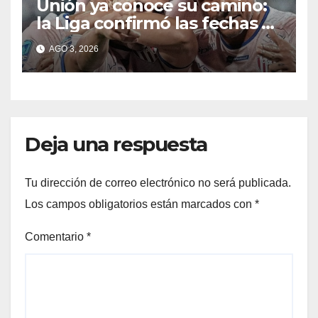
Unión ya conoce su camino:
la Liga confirmó las fechas 4
a 7 del Clausura
AGO 3, 2026
Deja una respuesta
Tu dirección de correo electrónico no será publicada.
Los campos obligatorios están marcados con
*
Comentario
*