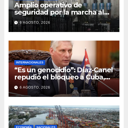
Amplio operativo de
seguridad por la marcha al
Congreso: el mapa de los
6 AGOSTO, 2026
cortes y desvíos
INTERNACIONALES
“Es un genocidio”: Díaz-Canel
repudió el bloqueo a Cuba,
apuntó a Trump y reclamó
6 AGOSTO, 2026
condenas internacionales
ECONOMÍA
NACIONALES