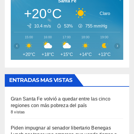
Santa Fe
+20°C
Claro
10.4 m/s
53%
755
mmHg
15:00
16:00
17:00
18:00
19:00
20:00
‹
›
+20°C
+18°C
+15°C
+14°C
+13°C
+13°C
ENTRADAS MAS VISTAS
Gran Santa Fe volvió a quedar entre las cinco
regiones con más pobreza del país
8 vistas
Piden impugnar al senador libertario Benegas