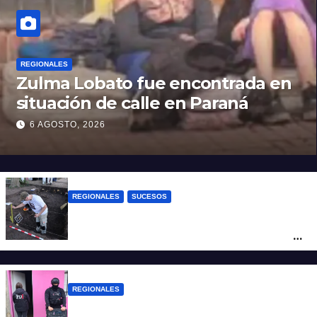
REGIONALES
Zulma Lobato fue encontrada en
situación de calle en Paraná
6 AGOSTO, 2026
REGIONALES
SUCESOS
Hallaron los primeros restos humanos en
la investigación por la Masacre Indígena
de San Antonio de Obligado
REGIONALES
Detuvieron en Rosario a “Yaka”, buscado