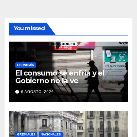
You missed
ECONOMÍA
El consumo se enfría y el
Gobierno no la ve
6 AGOSTO, 2026
GREMIALES
NACIONALES