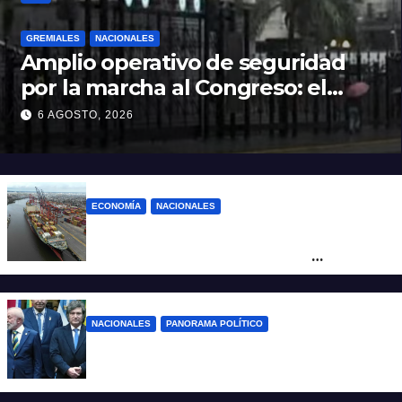
GREMIALES
NACIONALES
Amplio operativo de seguridad
por la marcha al Congreso: el
mapa de los cortes y desvíos
6 AGOSTO, 2026
ECONOMÍA
NACIONALES
Otra derrota de Milei: el Gobierno
formalizó la marcha atrás con la
desregulación del practicaje
NACIONALES
PANORAMA POLÍTICO
Milei contra Lula: “Fue una intervención
inédita en la política brasileña”