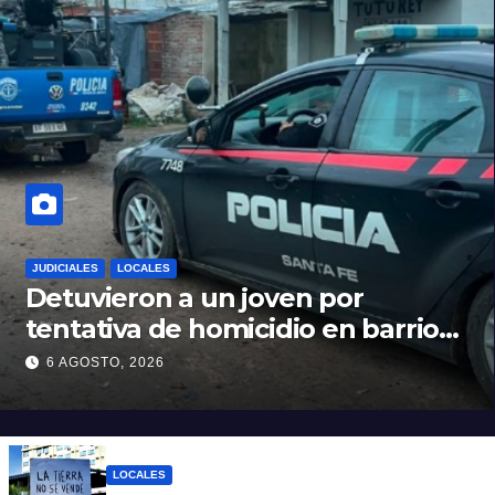
JUDICIALES
LOCALES
Detuvieron a un joven por
tentativa de homicidio en barrio
12 de Octubre
6 AGOSTO, 2026
LOCALES