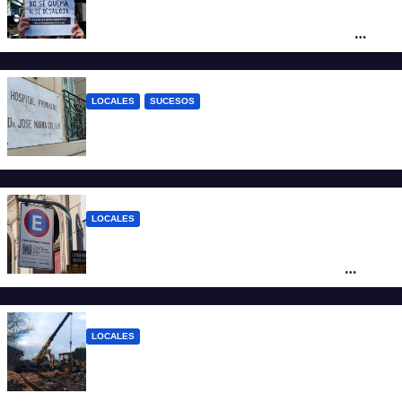
“Argentina no se vende”: Santa Fe se
moviliza contra el proyecto de Ley de
Tierras
LOCALES
SUCESOS
Un joven fue baleado tras una discusión
en un partido de fútbol en Colastiné Norte
LOCALES
Vecinos de Candioti Sur redoblan el
reclamo por el SEOM y preparan una
protesta
LOCALES
Continúan las tareas para remover el tren
descarrilado