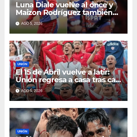
Luna Diale vuelve al once y
Maizon Rodríguez también
sería titular
AGO 5, 2026
UNIÓN
El 15 de Abril vuelve a latir:
Unión regresa a casa tras casi
cien días
AGO 5, 2026
UNIÓN