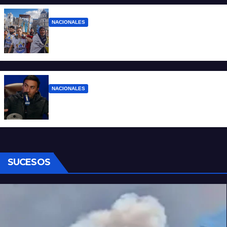
NACIONALES
Ruegos por el trabajo que falta y para el
que lo tiene, que el sueldo alcance
NACIONALES
Denuncian al conductor del streaming
Carajo por dichos discriminatorios
SUCESOS