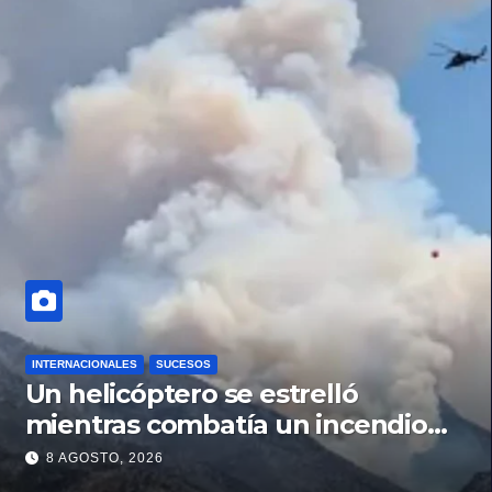
INTERNACIONALES
SUCESOS
Un helicóptero se estrelló
mientras combatía un incendio
forestal en Utah
8 AGOSTO, 2026