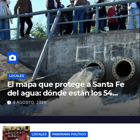
LOCALES
El mapa que protege a Santa Fe
del agua: dónde están los 54
puntos de bombeo
8 AGOSTO, 2026
LOCALES
PANORAMA POLÍTICO