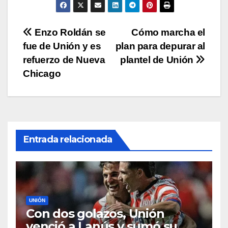
p
o
n
tir
p
o
k
Navegación
Enzo Roldán se
Cómo marcha el
k
fue de Unión y es
plan para depurar al
de
refuerzo de Nueva
plantel de Unión
entradas
Chicago
Entrada relacionada
UNIÓN
Con dos golazos, Unión
venció a Lanús y sumó su