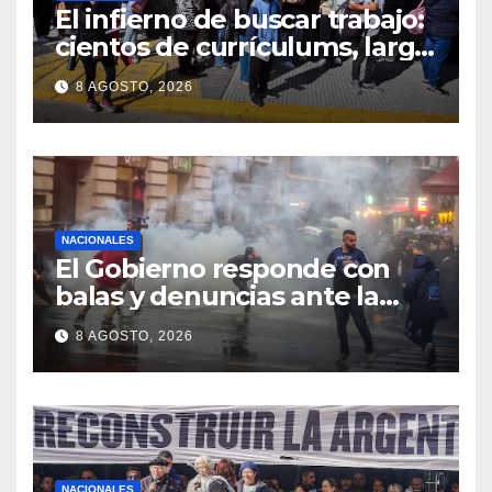
El infierno de buscar trabajo:
cientos de currículums, larga
espera y menos puestos
8 AGOSTO, 2026
registrados
NACIONALES
El Gobierno responde con
balas y denuncias ante la
protesta
8 AGOSTO, 2026
NACIONALES