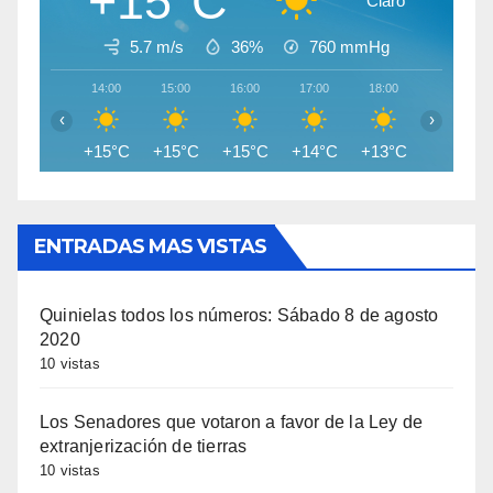
+15°C
Claro
5.7 m/s
36%
760
mmHg
14:00
15:00
16:00
17:00
18:00
19:00
‹
›
+15°C
+15°C
+15°C
+14°C
+13°C
+11°C
ENTRADAS MAS VISTAS
Quinielas todos los números: Sábado 8 de agosto
2020
10 vistas
Los Senadores que votaron a favor de la Ley de
extranjerización de tierras
10 vistas