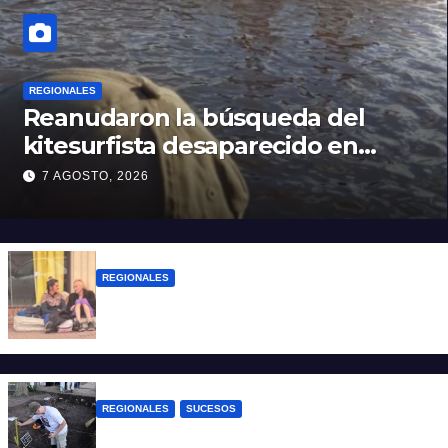
REGIONALES
Reanudaron la búsqueda del
kitesurfista desaparecido en
aguas de la Laguna Setúbal
7 AGOSTO, 2026
REGIONALES
Zulma Lobato fue encontrada en
situación de calle en Paraná
REGIONALES
SUCESOS
Hallaron los primeros restos humanos en