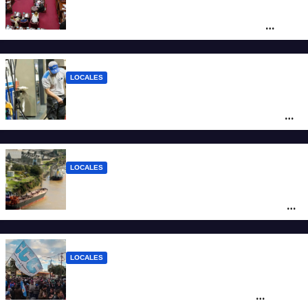
Diputados empieza en comisiones el
debate sobre el sistema electoral de
Santa Fe
LOCALES
YPF aumentó los combustibles en la
ciudad de Santa Fe: la nafta súper superó
los $2.100 y llenar el tanque cuesta más
de $94.000
LOCALES
Pullaro y empresarios viajan a Chile para
posicionar los puertos del sur de Santa Fe
como salida para las exportaciones
mineras
LOCALES
Cortes y desvíos en el centro de Santa Fe
por una marcha de organizaciones