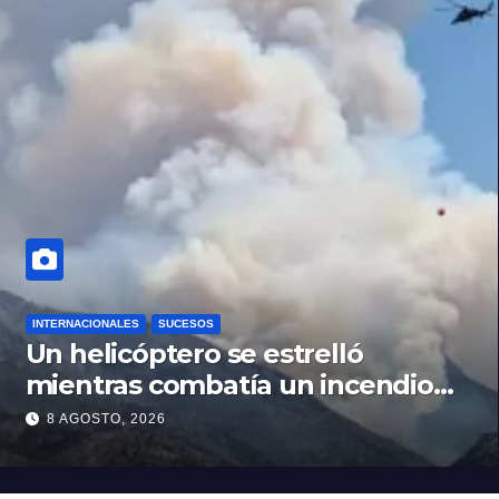
INTERNACIONALES
SUCESOS
Un helicóptero se estrelló
mientras combatía un incendio
forestal en Utah
8 AGOSTO, 2026