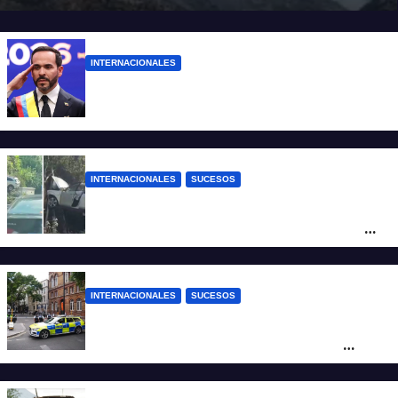
INTERNACIONALES
Abelardo De la Espriella ya es presidente
de Colombia
INTERNACIONALES
SUCESOS
Increíble accidente en China: perdió el
control y el auto terminó incrustado en un
árbol
INTERNACIONALES
SUCESOS
Pánico en el centro de Londres: una
mujer atacó e hirió con unas tijeras a
cuatro hombres