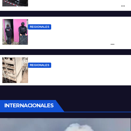
la investigación por la Masacre Indígena
de San Antonio de Obligado
REGIONALES
Detuvieron en Rosario a “Yaka”, buscado
por un homicidio y otros hechos de
violencia armada
REGIONALES
A 13 años de la tragedia de Salta 2141
INTERNACIONALES