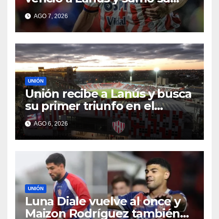
primer triunfo en el Clausura
AGO 7, 2026
UNIÓN
Unión recibe a Lanús y busca
su primer triunfo en el
Torneo Clausura: seguí el
AGO 6, 2026
minuto a minuto
UNIÓN
Luna Diale vuelve al once y
Maizon Rodríguez también