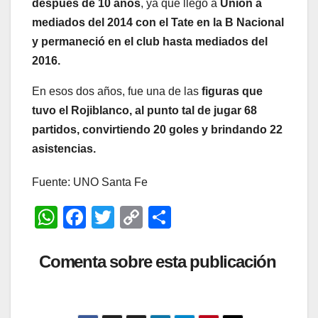
después de 10 años
, ya que llegó a
Unión a
mediados del 2014 con el Tate en la B Nacional
y permaneció en el club hasta mediados del
2016.
En esos dos años, fue una de las
figuras que
tuvo el Rojiblanco, al punto tal de jugar 68
partidos, convirtiendo 20 goles y brindando 22
asistencias.
Fuente: UNO Santa Fe
W
F
T
C
C
h
a
wi
o
o
at
c
tt
p
m
Comenta sobre esta publicación
s
e
er
y
p
A
b
Li
ar