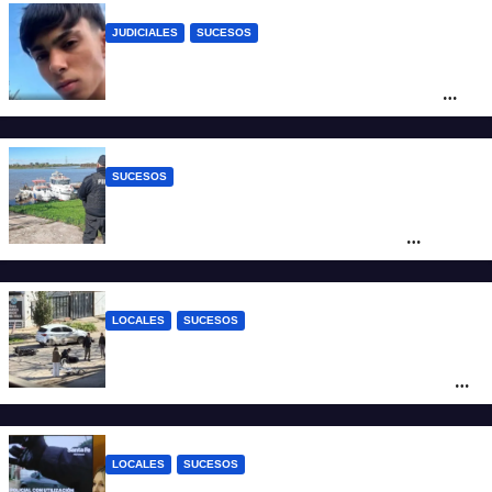
JUDICIALES
SUCESOS
Caso Jeremías Monzón: la Fiscalía amplió
la imputación contra la menor acusada
del crimen y la causa se encamina al
juicio por jurados
SUCESOS
Triste confirmación: el cuerpo hallado a la
altura del club Náutico Sur es el de
Fernando Cappi, el kitesurfista buscado
intensamente
LOCALES
SUCESOS
Violento choque entre un auto y una
moto en barrio Alvear: una mujer quedó
tendida sobre la calzada
LOCALES
SUCESOS