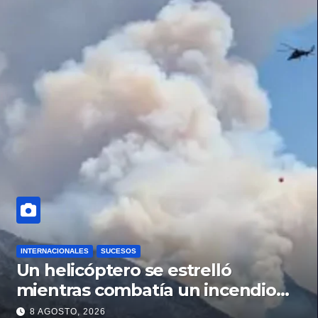
INTERNACIONALES
SUCESOS
Un helicóptero se estrelló
mientras combatía un incendio
forestal en Utah
8 AGOSTO, 2026