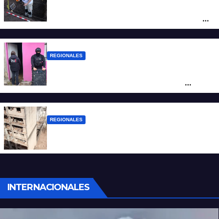
Hallaron los primeros restos humanos en
la investigación por la Masacre Indígena
de San Antonio de Obligado
REGIONALES
Detuvieron en Rosario a “Yaka”, buscado
por un homicidio y otros hechos de
violencia armada
REGIONALES
A 13 años de la tragedia de Salta 2141
INTERNACIONALES