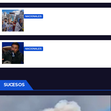
NACIONALES
Ruegos por el trabajo que falta y para el
que lo tiene, que el sueldo alcance
NACIONALES
Denuncian al conductor del streaming
Carajo por dichos discriminatorios
SUCESOS