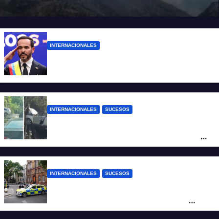
INTERNACIONALES
Abelardo De la Espriella ya es presidente
de Colombia
INTERNACIONALES
SUCESOS
Increíble accidente en China: perdió el
control y el auto terminó incrustado en un
árbol
INTERNACIONALES
SUCESOS
Pánico en el centro de Londres: una
mujer atacó e hirió con unas tijeras a
cuatro hombres