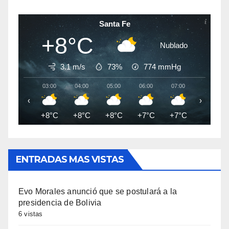
Santa Fe
+8°C
Nublado
3.1 m/s
73%
774
mmHg
03:00
04:00
05:00
06:00
07:00
08:00
‹
›
+8°C
+8°C
+8°C
+7°C
+7°C
+7°C
ENTRADAS MAS VISTAS
Evo Morales anunció que se postulará a la
presidencia de Bolivia
6 vistas