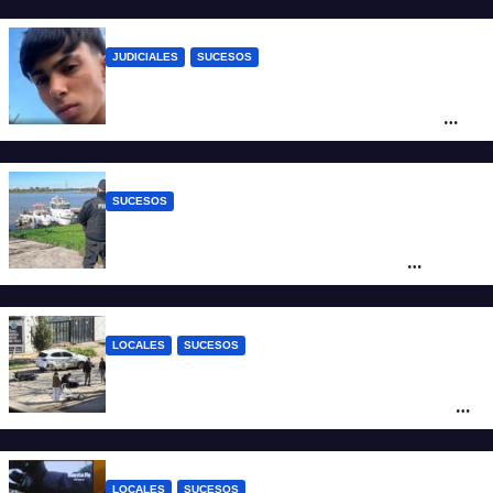
JUDICIALES
SUCESOS
Caso Jeremías Monzón: la Fiscalía amplió
la imputación contra la menor acusada
del crimen y la causa se encamina al
juicio por jurados
SUCESOS
Triste confirmación: el cuerpo hallado a la
altura del club Náutico Sur es el de
Fernando Cappi, el kitesurfista buscado
intensamente
LOCALES
SUCESOS
Violento choque entre un auto y una
moto en barrio Alvear: una mujer quedó
tendida sobre la calzada
LOCALES
SUCESOS