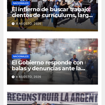
NACIONALES
El infierno de buscar trabajo:
cientos de currículums, larga
espera y menos puestos
8 AGOSTO, 2026
registrados
NACIONALES
El Gobierno responde con
balas y denuncias ante la
protesta
8 AGOSTO, 2026