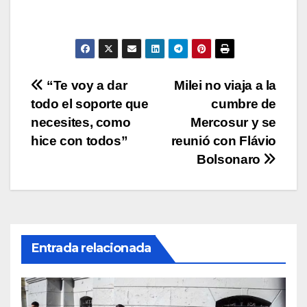
s
e
er
y
p
A
b
Li
ar
p
o
n
tir
p
o
k
Navegación
“Te voy a dar
Milei no viaja a la
k
todo el soporte que
cumbre de
de
necesites, como
Mercosur y se
entradas
hice con todos”
reunió con Flávio
Bolsonaro
Entrada relacionada