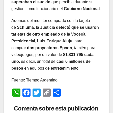
superaban el sueldo
que percibía durante su
gestión como funcionario del
Gobierno Nacional
.
Además del monitor comprado con la tarjeta
de
Schiuma
,
la Justicia detectó que se usaron
tarjetas de otro empleado de la Vocería
Presidencial, Luis Enrique Aluju
, para
comprar
dos proyectores Epson
, tamién para
videojuegos, por un valor de
$1.831.795 cada
uno
, es decir, un total de
casi 6 millones de
pesos
en equipos de entretenimiento.
Fuente: Tiempo Argentino
W
F
T
C
C
h
a
wi
o
o
at
c
tt
p
m
Comenta sobre esta publicación