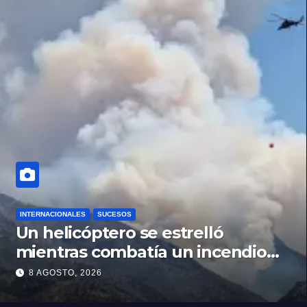
INTERNACIONALES
SUCESOS
Un helicóptero se estrelló
mientras combatía un incendio
forestal en Utah
8 AGOSTO, 2026