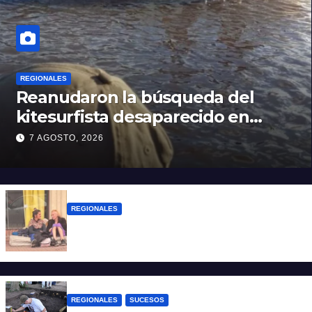
REGIONALES
Reanudaron la búsqueda del
kitesurfista desaparecido en
aguas de la Laguna Setúbal
7 AGOSTO, 2026
REGIONALES
Zulma Lobato fue encontrada en
situación de calle en Paraná
REGIONALES
SUCESOS