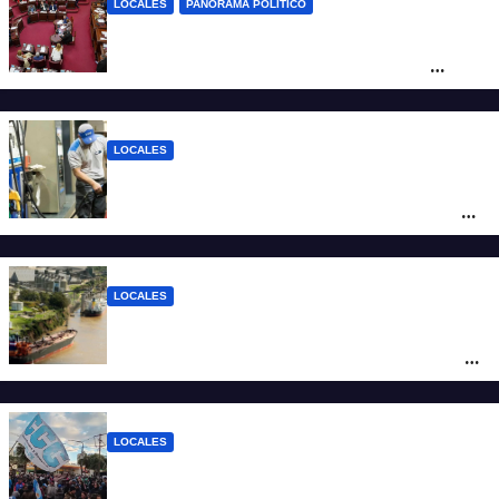
LOCALES
PANORAMA POLÍTICO
Diputados empieza en comisiones el
debate sobre el sistema electoral de
Santa Fe
LOCALES
YPF aumentó los combustibles en la
ciudad de Santa Fe: la nafta súper superó
los $2.100 y llenar el tanque cuesta más
de $94.000
LOCALES
Pullaro y empresarios viajan a Chile para
posicionar los puertos del sur de Santa Fe
como salida para las exportaciones
mineras
LOCALES
Cortes y desvíos en el centro de Santa Fe